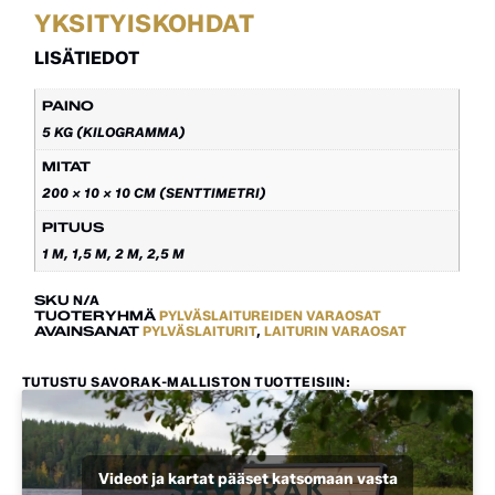
YKSITYISKOHDAT
LISÄTIEDOT
PAINO
5 KG (KILOGRAMMA)
MITAT
200 × 10 × 10 CM (SENTTIMETRI)
PITUUS
1 M, 1,5 M, 2 M, 2,5 M
SKU
N/A
TUOTERYHMÄ
PYLVÄSLAITUREIDEN VARAOSAT
AVAINSANAT
PYLVÄSLAITURIT
,
LAITURIN VARAOSAT
TUTUSTU SAVORAK-MALLISTON TUOTTEISIIN:
Videot ja kartat pääset katsomaan vasta