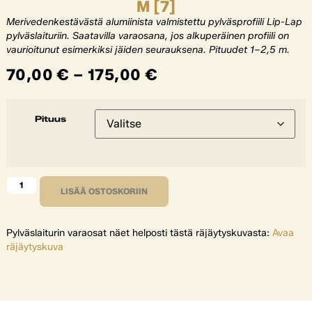
M [7]
Merivedenkestävästä alumiinista valmistettu pylväsprofiili Lip-Lap
pylväslaituriin. Saatavilla varaosana, jos alkuperäinen profiili on
vaurioitunut esimerkiksi jäiden seurauksena. Pituudet 1–2,5 m.
70,00
€
–
175,00
€
Pituus
LISÄÄ OSTOSKORIIN
Pylväslaiturin varaosat näet helposti tästä räjäytyskuvasta:
Avaa
räjäytyskuva