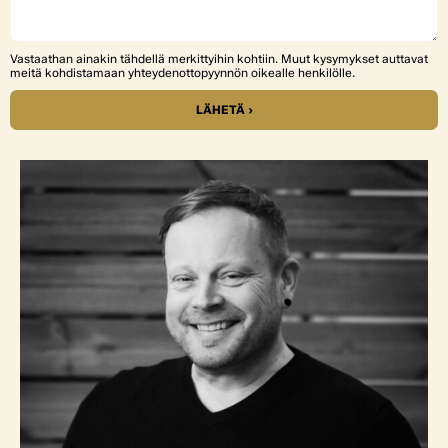
Vastaathan ainakin tähdellä merkittyihin kohtiin. Muut kysymykset auttavat
meitä kohdistamaan yhteydenottopyynnön oikealle henkilölle.
LÄHETÄ ›