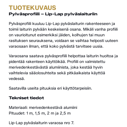
TUOTEKUVAUS
Pylväsprofiili – Lip-Lap pylväslaituriin
Pylväsprofiili kuuluu Lip-Lap pylväslaiturin rakenteeseen ja
toimii laiturin pylvään keskeisenä osana. Mikäli vanha profiili
on vaurioitunut esimerkiksi jäiden, kolhujen tai muun
rasituksen seurauksena, voidaan se vaihtaa helposti uuteen
varaosaan ilman, että koko pylvästä tarvitsee uusia.
Varaosana saatava pylväsprofiili helpottaa laiturin huoltoa ja
pidentää rakenteen käyttöikää. Profiili on valmistettu
merivedenkestävästä alumiinista, joka kestää hyvin
vaihtelevia sääolosuhteita sekä pitkäaikaista käyttöä
vedessä.
Saatavilla useita pituuksia eri käyttötarpeisiin.
Tekniset tiedot
Materiaali: merivedenkestävä alumiini
Pituudet: 1 m, 1,5 m, 2 m ja 2,5 m
Lip-Lap pylväslaiturin varaosa nro 7.