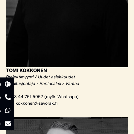
TOMI KOKKONEN
Projektimyynti / Uudet asiakkuudet
Toimitusjohtaja - Rantasalmi / Vantaa
s
+358 44 761 5057 (myös Whatsapp)
a
tomi.kokkonen@savorak.fi
p
i