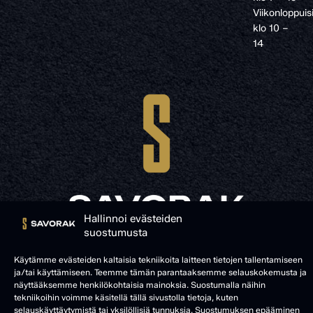
Viikonloppuis
klo 10 –
14
Hallinnoi evästeiden
suostumusta
© SAVORAK 2025
Käytämme evästeiden kaltaisia tekniikoita laitteen tietojen tallentamiseen
ja/tai käyttämiseen. Teemme tämän parantaaksemme selauskokemusta ja
näyttääksemme henkilökohtaisia mainoksia. Suostumalla näihin
tekniikoihin voimme käsitellä tällä sivustolla tietoja, kuten
selauskäyttäytymistä tai yksilöllisiä tunnuksia. Suostumuksen epääminen