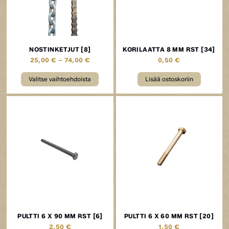
NOSTINKETJUT [8]
KORILAATTA 8 MM RST [34]
25,00
€
–
74,00
€
0,50
€
Valitse vaihtoehdoista
Lisää ostoskoriin
PULTTI 6 X 90 MM RST [6]
PULTTI 6 X 60 MM RST [20]
2,50
€
1,50
€