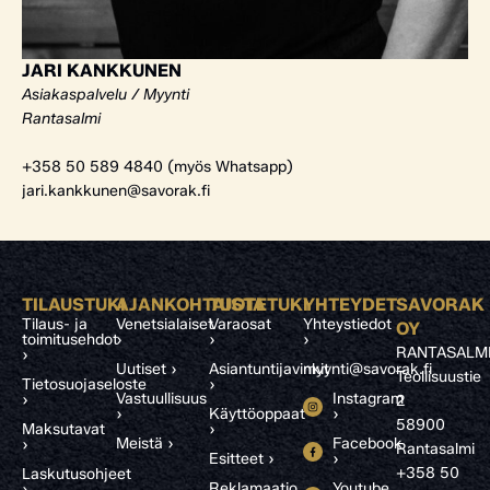
JARI KANKKUNEN
Asiakaspalvelu / Myynti
Rantasalmi
+358 50 589 4840 (myös Whatsapp)
jari.kankkunen@savorak.fi
TILAUSTUKI
AJANKOHTAISTA
TUOTETUKI
YHTEYDET
SAVORAK
Tilaus- ja
Venetsialaiset
Varaosat
Yhteystiedot
OY
toimitusehdot
›
›
›
RANTASALM
›
Uutiset ›
Asiantuntijavinkit
myynti@savorak.fi
Teollisuustie
Tietosuojaseloste
›
Vastuullisuus
Instagram
›
2
›
Käyttöoppaat
›
58900
Maksutavat
›
Meistä ›
Facebook
›
Rantasalmi
Esitteet ›
›
+358 50
Laskutusohjeet
Reklamaatio
Youtube
›