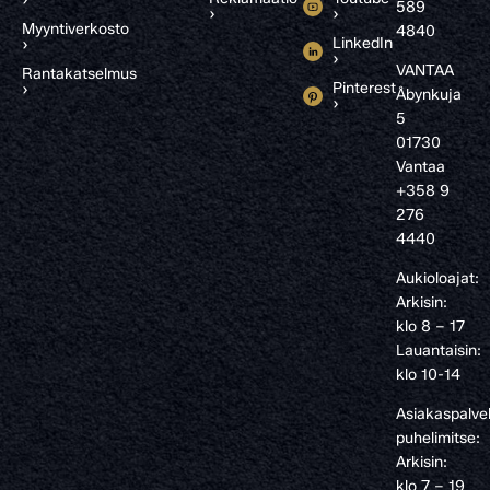
589
›
›
Myyntiverkosto
4840
LinkedIn
›
›
VANTAA
Rantakatselmus
Pinterest
›
Åbynkuja
›
5
01730
Vantaa
+358 9
276
4440
Aukioloajat:
Arkisin:
klo 8 – 17
Lauantaisin:
klo 10-14
Asiakaspalve
puhelimitse:
Arkisin:
klo 7 – 19