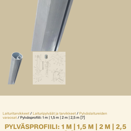
Laituritarvikkeet
/
Laituripylväät ja tarvikkeet
/
Pylväslaitureiden
varaosat
/ Pylväsprofiili: 1 m | 1,5 m | 2 m | 2,5 m [7]
PYLVÄSPROFIILI: 1 M | 1,5 M | 2 M | 2,5