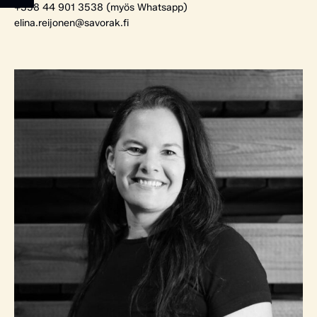
+358 44 901 3538 (myös Whatsapp)
elina.reijonen@savorak.fi