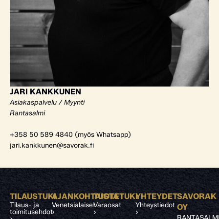
JARI KANKKUNEN
Asiakaspalvelu / Myynti
Rantasalmi
+358 50 589 4840 (myös Whatsapp)
jari.kankkunen@savorak.fi
TILAUSTUKI
AJANKOHTAISTA
TUOTETUKI
YHTEYDET
SAVORAK
Tilaus- ja
Venetsialaiset
Varaosat
Yhteystiedot
OY
toimitusehdot
›
›
›
RANTASALM
›