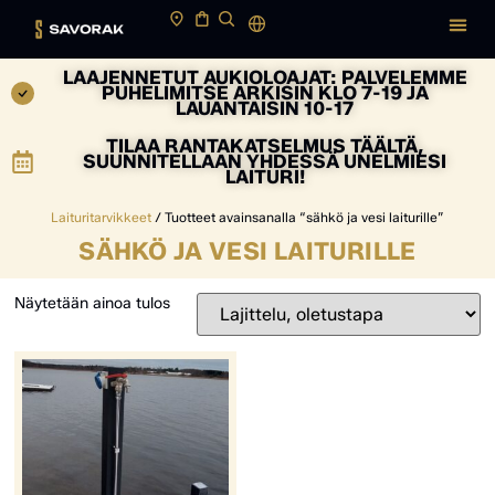
LAAJENNETUT AUKIOLOAJAT: PALVELEMME
PUHELIMITSE ARKISIN KLO 7-19 JA
LAUANTAISIN 10-17
TILAA RANTAKATSELMUS TÄÄLTÄ,
SUUNNITELLAAN YHDESSÄ UNELMIESI
LAITURI!
Laituritarvikkeet
/ Tuotteet avainsanalla “sähkö ja vesi laiturille”
SÄHKÖ JA VESI LAITURILLE
Näytetään ainoa tulos