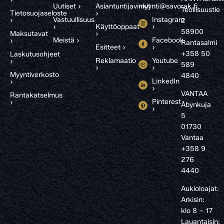
Uutiset ›
Asiantuntijavinkit
myynti@savorak.fi
Teollisuustie
Tietosuojaseloste
›
Vastuullisuus
Instagram
›
2
›
Käyttöoppaat
›
58900
Maksutavat
›
Meistä ›
Facebook
›
Rantasalmi
Esitteet ›
›
+358 50
Laskutusohjeet
Reklamaatio
Youtube
›
589
›
›
Myyntiverkosto
4840
LinkedIn
›
›
VANTAA
Rantakatselmus
Pinterest
›
Åbynkuja
›
5
01730
Vantaa
+358 9
276
4440
Aukioloajat:
Arkisin:
klo 8 – 17
Lauantaisin: