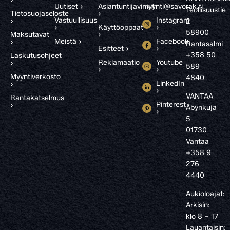
Uutiset ›
Asiantuntijavinkit
myynti@savorak.fi
Teollisuustie
Tietosuojaseloste
›
Vastuullisuus
Instagram
›
2
›
Käyttöoppaat
›
58900
Maksutavat
›
Meistä ›
Facebook
›
Rantasalmi
Esitteet ›
›
+358 50
Laskutusohjeet
Reklamaatio
Youtube
›
589
›
›
Myyntiverkosto
4840
LinkedIn
›
›
VANTAA
Rantakatselmus
Pinterest
›
Åbynkuja
›
5
01730
Vantaa
+358 9
276
4440
Aukioloajat:
Arkisin:
klo 8 – 17
Lauantaisin: