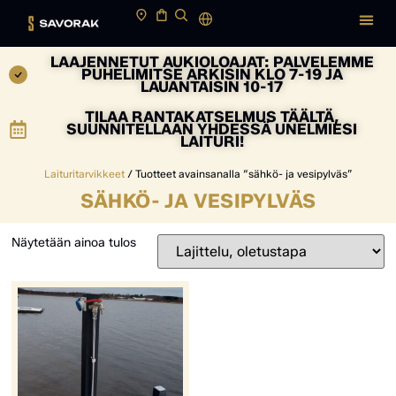
LAAJENNETUT AUKIOLOAJAT: PALVELEMME
PUHELIMITSE ARKISIN KLO 7-19 JA
LAUANTAISIN 10-17
TILAA RANTAKATSELMUS TÄÄLTÄ,
SUUNNITELLAAN YHDESSÄ UNELMIESI
LAITURI!
Laituritarvikkeet
/ Tuotteet avainsanalla “sähkö- ja vesipylväs”
SÄHKÖ- JA VESIPYLVÄS
Näytetään ainoa tulos