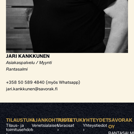
JARI KANKKUNEN
Asiakaspalvelu / Myynti
Rantasalmi
+358 50 589 4840 (myös Whatsapp)
jari.kankkunen@savorak.fi
TILAUSTUKI
AJANKOHTAISTA
TUOTETUKI
YHTEYDET
SAVORAK
Tilaus- ja
Venetsialaiset
Varaosat
Yhteystiedot
OY
toimitusehdot
›
›
›
RANTASALM
›