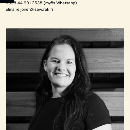
+358 44 901 3538 (myös Whatsapp)
elina.reijonen@savorak.fi