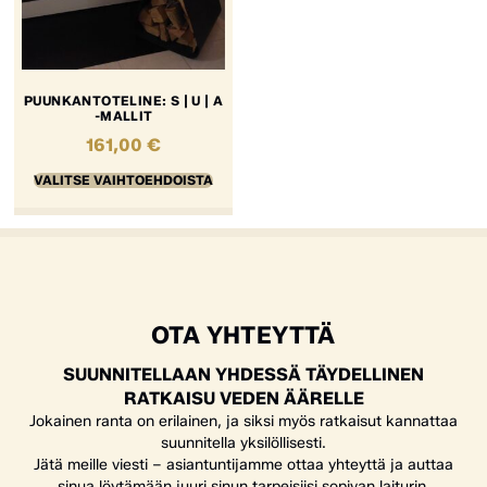
PUUNKANTOTELINE: S | U | A
-MALLIT
161,00
€
VALITSE VAIHTOEHDOISTA
OTA YHTEYTTÄ
SUUNNITELLAAN YHDESSÄ TÄYDELLINEN
RATKAISU VEDEN ÄÄRELLE
Jokainen ranta on erilainen, ja siksi myös ratkaisut kannattaa
suunnitella yksilöllisesti.
Jätä meille viesti – asiantuntijamme ottaa yhteyttä ja auttaa
sinua löytämään juuri sinun tarpeisiisi sopivan laiturin,