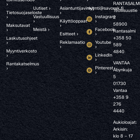
RANTASALM
›
Uutiset ›
Asiantuntijavinkit
myynti@savorak.fi
Teollisuustie
Tietosuojaseloste
›
Vastuullisuus
Instagram
›
2
›
Käyttöoppaat
›
58900
Maksutavat
›
Meistä ›
Facebook
›
Rantasalmi
Esitteet ›
›
+358 50
Laskutusohjeet
Reklamaatio
Youtube
›
589
›
›
Myyntiverkosto
4840
LinkedIn
›
›
VANTAA
Rantakatselmus
Pinterest
›
Åbynkuja
›
5
01730
Vantaa
+358 9
276
4440
Aukioloajat:
Arkisin:
klo 8 – 17