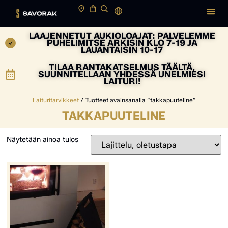
LAAJENNETUT AUKIOLOAJAT: PALVELEMME
PUHELIMITSE ARKISIN KLO 7-19 JA
LAUANTAISIN 10-17
TILAA RANTAKATSELMUS TÄÄLTÄ,
SUUNNITELLAAN YHDESSÄ UNELMIESI
LAITURI!
Laituritarvikkeet
/ Tuotteet avainsanalla “takkapuuteline”
TAKKAPUUTELINE
Näytetään ainoa tulos