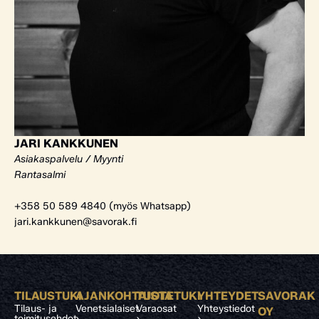
JARI KANKKUNEN
Asiakaspalvelu / Myynti
Rantasalmi
+358 50 589 4840 (myös Whatsapp)
jari.kankkunen@savorak.fi
TILAUSTUKI
AJANKOHTAISTA
TUOTETUKI
YHTEYDET
SAVORAK
Tilaus- ja
Venetsialaiset
Varaosat
Yhteystiedot
OY
toimitusehdot
›
›
›