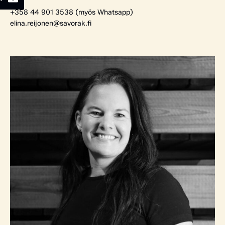
+358 44 901 3538 (myös Whatsapp)
elina.reijonen@savorak.fi