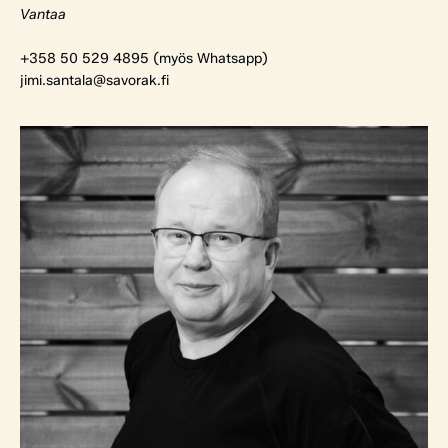
Vantaa
+358 50 529 4895 (myös Whatsapp)
jimi.santala@savorak.fi