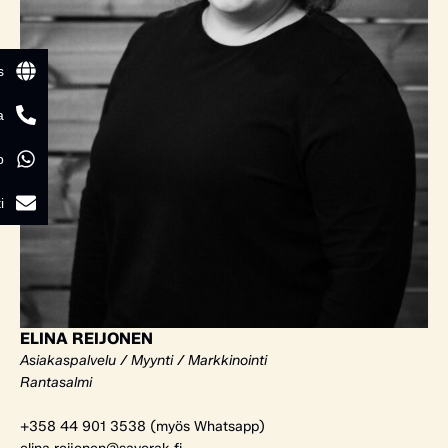
s
a
p
i
ELINA REIJONEN
Asiakaspalvelu / Myynti / Markkinointi
Rantasalmi
+358 44 901 3538 (myös Whatsapp)