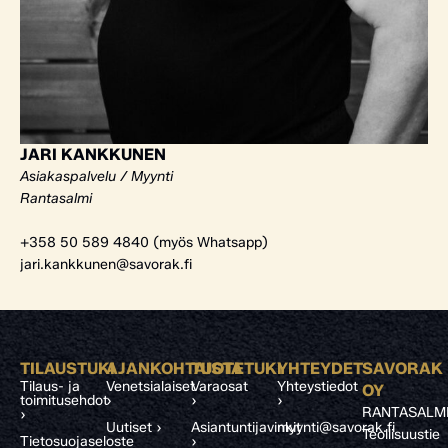
JARI KANKKUNEN
Asiakaspalvelu / Myynti
Rantasalmi
+358 50 589 4840 (myös Whatsapp)
jari.kankkunen@savorak.fi
TILAUSTUKI
AJANKOHTAISTA
TUOTETUKI
YHTEYDET
SAVORAK
Tilaus- ja
Venetsialaiset
Varaosat
Yhteystiedot
OY
toimitusehdot
›
›
›
RANTASALM
›
Uutiset ›
Asiantuntijavinkit
myynti@savorak.fi
Teollisuustie
Tietosuojaseloste
›