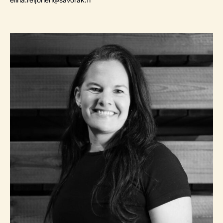
elina.reijonen@savorak.fi