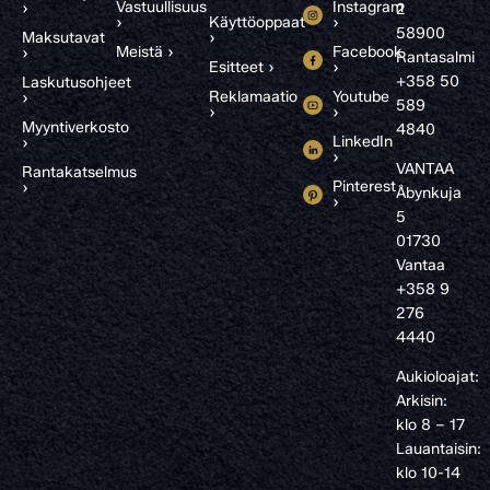
Vastuullisuus
Instagram
›
2
›
Käyttöoppaat
›
58900
Maksutavat
›
Meistä ›
Facebook
›
Rantasalmi
Esitteet ›
›
+358 50
Laskutusohjeet
Reklamaatio
Youtube
›
589
›
›
Myyntiverkosto
4840
LinkedIn
›
›
VANTAA
Rantakatselmus
Pinterest
›
Åbynkuja
›
5
01730
Vantaa
+358 9
276
4440
Aukioloajat:
Arkisin:
klo 8 – 17
Lauantaisin:
klo 10-14