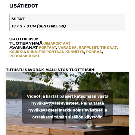
LISÄTIEDOT
MITAT
13 × 3 × 3 CM (SENTTIMETRI)
SKU
LT000932
TUOTERYHMÄ
UIMAPORTAAT
AVAINSANAT
PORTAAT
,
VARAOSA
,
RAPPUSET
,
TIKKAAT
,
KOUKKU
,
KIINNITYS PORTAAN KIINNITYS
,
PORRAS
,
PORRASKOUKKU
TUTUSTU SAVORAK-MALLISTON TUOTTEISIIN:
Videot ja kartat pääset katsomaan vasta
hyväksyttyäsi evästeet. Paina tästä
hyväksyäksesi markkinointievästeet ja
ottaaksesi tämän sisällön käyttöön