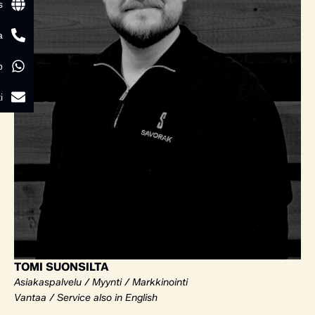
s
a
p
i
TOMI SUONSILTA
Asiakaspalvelu / Myynti / Markkinointi
Vantaa / Service also in English