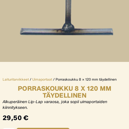
Laituritarvikkeet
/
Uimaportaat
/ Porraskoukku 8 x 120 mm täydellinen
PORRASKOUKKU 8 X 120 MM
TÄYDELLINEN
Alkuperäinen Lip-Lap varaosa, joka sopii uimaportaiden
kiinnitykseen.
29,50
€