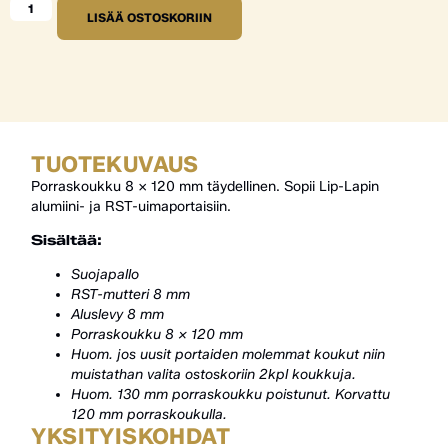
LISÄÄ OSTOSKORIIN
TUOTEKUVAUS
Porraskoukku 8 x 120 mm täydellinen. Sopii Lip-Lapin
alumiini- ja RST-uimaportaisiin.
Sisältää:
Suojapallo
RST-mutteri 8 mm
Aluslevy 8 mm
Porraskoukku 8 x 120 mm
Huom. jos uusit portaiden molemmat koukut niin
muistathan valita ostoskoriin 2kpl koukkuja.
Huom. 130 mm porraskoukku poistunut. Korvattu
120 mm porraskoukulla.
YKSITYISKOHDAT