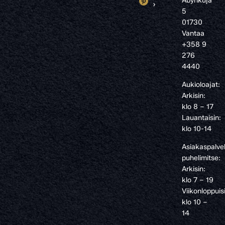
Åbynkuja
›
5
01730
Vantaa
+358 9
276
4440
Aukioloajat:
Arkisin:
klo 8 – 17
Lauantaisin:
klo 10-14
Asiakaspalve
puhelimitse:
Arkisin:
klo 7 – 19
Viikonloppuis
klo 10 –
14