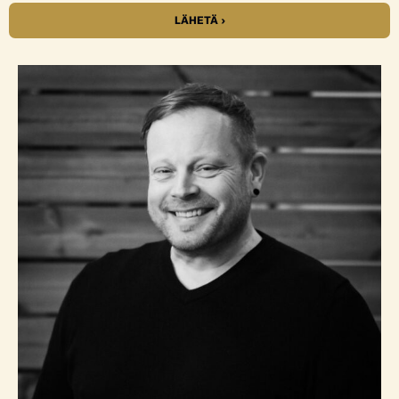
LÄHETÄ ›