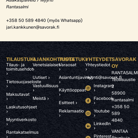
Asiakaspalvelu / Myynti
Rantasalmi
+358 50 589 4840 (myös Whatsapp)
jari.kankkunen@savorak.fi
TILAUSTUKI
AJANKOHTAISTA
TUOTETUKI
YHTEYDET
SAVORAK
Tilaus- ja
Venetsialaiset
Varaosat
Yhteystiedot
OY
toimitusehdot
›
›
›
RANTASALM
›
Uutiset ›
Asiantuntijavinkit
myynti@savorak.fi
Teollisuustie
Tietosuojaseloste
›
Vastuullisuus
Instagram
›
2
›
Käyttöoppaat
›
58900
Maksutavat
›
Meistä ›
Facebook
›
Rantasalmi
Esitteet ›
›
+358 50
Laskutusohjeet
Reklamaatio
Youtube
›
589
›
›
Myyntiverkosto
4840
LinkedIn
›
›
VANTAA
Rantakatselmus
Pinterest
›