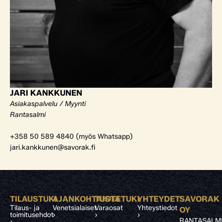
JARI KANKKUNEN
Asiakaspalvelu / Myynti
Rantasalmi
+358 50 589 4840 (myös Whatsapp)
jari.kankkunen@savorak.fi
TILAUSTUKI
AJANKOHTAISTA
TUOTETUKI
YHTEYDET
SAVORAK
Tilaus- ja
Venetsialaiset
Varaosat
Yhteystiedot
OY
toimitusehdot
›
›
›
RANTASALM
›