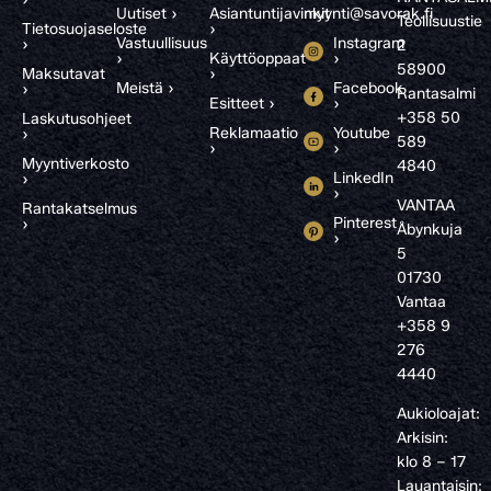
Uutiset ›
Asiantuntijavinkit
myynti@savorak.fi
Teollisuustie
Tietosuojaseloste
›
Vastuullisuus
Instagram
›
2
›
Käyttöoppaat
›
58900
Maksutavat
›
Meistä ›
Facebook
›
Rantasalmi
Esitteet ›
›
+358 50
Laskutusohjeet
Reklamaatio
Youtube
›
589
›
›
Myyntiverkosto
4840
LinkedIn
›
›
VANTAA
Rantakatselmus
Pinterest
›
Åbynkuja
›
5
01730
Vantaa
+358 9
276
4440
Aukioloajat:
Arkisin:
klo 8 – 17
Lauantaisin: