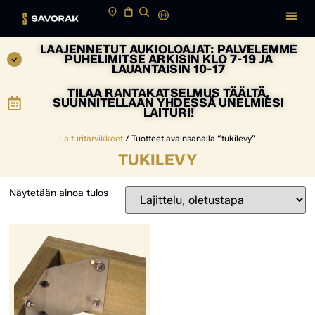
LAAJENNETUT AUKIOLOAJAT: PALVELEMME
PUHELIMITSE ARKISIN KLO 7-19 JA
LAUANTAISIN 10-17
TILAA RANTAKATSELMUS TÄÄLTÄ,
SUUNNITELLAAN YHDESSÄ UNELMIESI
LAITURI!
Laituritarvikkeet
/ Tuotteet avainsanalla “tukilevy”
TUKILEVY
Näytetään ainoa tulos