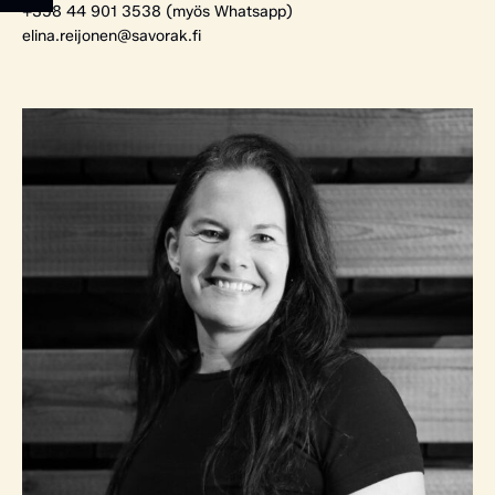
+358 44 901 3538 (myös Whatsapp)
elina.reijonen@savorak.fi