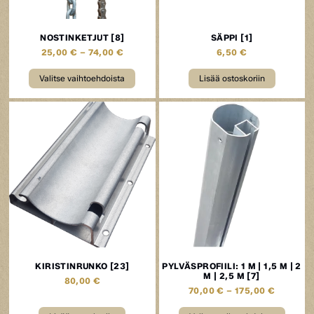
NOSTINKETJUT [8]
SÄPPI [1]
25,00
€
–
74,00
€
6,50
€
Valitse vaihtoehdoista
Lisää ostoskoriin
KIRISTINRUNKO [23]
PYLVÄSPROFIILI: 1 M | 1,5 M | 2
M | 2,5 M [7]
80,00
€
70,00
€
–
175,00
€