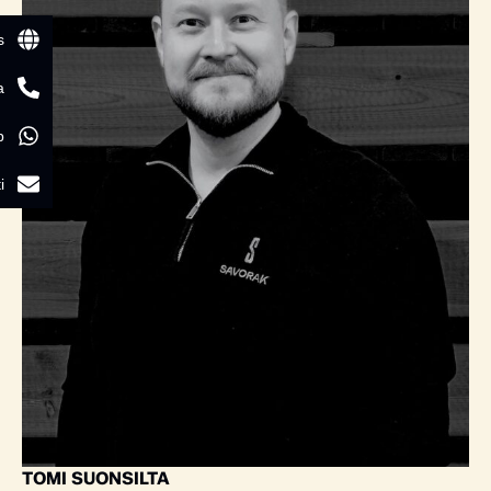
s
a
p
i
TOMI SUONSILTA