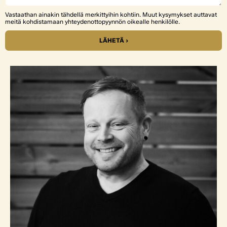
Vastaathan ainakin tähdellä merkittyihin kohtiin. Muut kysymykset auttavat
meitä kohdistamaan yhteydenottopyynnön oikealle henkilölle.
LÄHETÄ ›