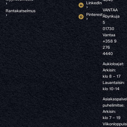
LinkedIn
›
›
VANTAA
Rantakatselmus
Pinterest
›
Åbynkuja
›
5
01730
Vantaa
+358 9
276
4440
Aukioloajat:
Arkisin:
klo 8 – 17
Lauantaisin:
klo 10-14
Asiakaspalve
puhelimitse:
Arkisin:
klo 7 – 19
Viikonloppuis