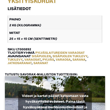
YKSITYISKOHDAT
LISÄTIEDOT
PAINO
2 KG (KILOGRAMMA)
MITAT
25 × 15 × 15 CM (SENTTIMETRI)
SKU
LT000892
TUOTERYHMÄ
PYLVÄSLAITUREIDEN VARAOSAT
AVAINSANAT
SISÄPUOLEN
,
SISÄPUOLEN TUKILEVY
,
TUKILEVY
,
VARAOSAT
,
PYLVÄS
,
VARAOSA
,
SARANA
,
JATKOSARANAT
,
SARANAT
TUTUSTU SAVORAK-MALLISTON TUOTTEISIIN:
Videot ja kartat pääset katsomaan vasta
hyväksyttyäsi evästeet. Paina tästä
hyväksyäksesi markkinointievästeet ja