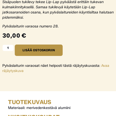
Sisäpuolen tukilevy tekee Lip-Lap pylväästä erittäin tukevan
kulmakiinnityksellä. Samaa tukilevyä käytetään Lip-Lap
jatkosaranoiden osana, kun pylväslaitureiden käyntisiltaa halutaan
pidemmäksi.
Pylväslaiturin varaosa numero 28.
30,00
€
LISÄÄ OSTOSKORIIN
Pylväslaiturin varaosat näet helposti tästä räjäytyskuvasta:
Avaa
räjäytyskuva
TUOTEKUVAUS
Materiaali: merivedenkestävä alumiini