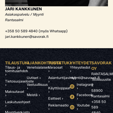
JARI KANKKUNEN
Asiakaspalvelu / Myynti
Rantasalmi
+358 50 589 4840 (myös Whatsapp)
jari.kankkunen@savorak.fi
TILAUSTUKI
AJANKOHTAISTA
TUOTETUKI
YHTEYDET
SAVORAK
Tilaus- ja
Venetsialaiset
Varaosat
Yhteystiedot
OY
toimitusehdot
›
›
›
RANTASALM
›
Uutiset ›
Asiantuntijavinkit
myynti@savorak.fi
Teollisuustie
Tietosuojaseloste
›
Vastuullisuus
Instagram
›
2
›
Käyttöoppaat
›
58900
Maksutavat
›
Meistä ›
Facebook
›
Rantasalmi
Esitteet ›
›
+358 50
Laskutusohjeet
Reklamaatio
Youtube
›
589
›
›
Myyntiverkosto
4840