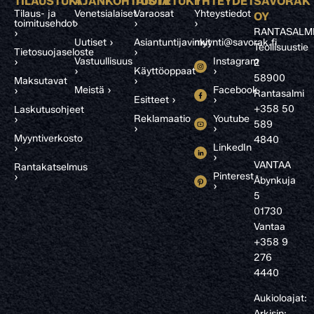
TILAUSTUKI
AJANKOHTAISTA
TUOTETUKI
YHTEYDET
SAVORAK
Tilaus- ja
Venetsialaiset
Varaosat
Yhteystiedot
OY
toimitusehdot
›
›
›
RANTASALM
›
Uutiset ›
Asiantuntijavinkit
myynti@savorak.fi
Teollisuustie
Tietosuojaseloste
›
Vastuullisuus
Instagram
›
2
›
Käyttöoppaat
›
58900
Maksutavat
›
Meistä ›
Facebook
›
Rantasalmi
Esitteet ›
›
+358 50
Laskutusohjeet
Reklamaatio
Youtube
›
589
›
›
Myyntiverkosto
4840
LinkedIn
›
›
VANTAA
Rantakatselmus
Pinterest
›
Åbynkuja
›
5
01730
Vantaa
+358 9
276
4440
Aukioloajat:
Arkisin: