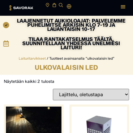
LAAJENNETUT AUKIOLOAJAT: PALVELEMME
PUHELIMITSE ARKISIN KLO 7-19 JA
LAUANTAISIN 10-17
TILAA RANTAKATSELMUS TÄÄLTÄ,
SUUNNITELLAAN YHDESSÄ UNELMIESI
LAITURI!
Laituritarvikkeet
/ Tuotteet avainsanalla “ulkovalaisin led”
ULKOVALAISIN LED
Näytetään kaikki 2 tulosta