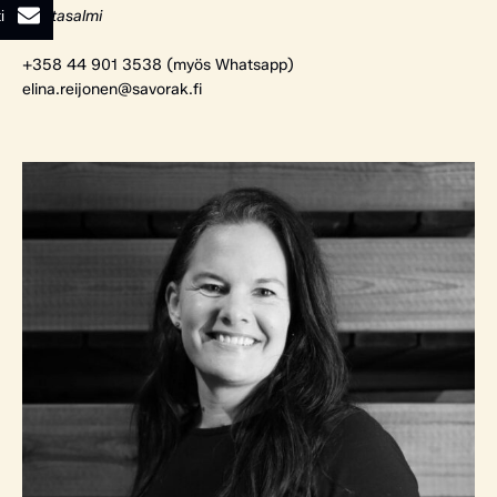
i
Rantasalmi
+358 44 901 3538 (myös Whatsapp)
elina.reijonen@savorak.fi