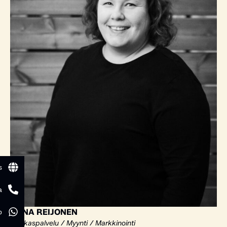
s
a
ELINA REIJONEN
p
Asiakaspalvelu / Myynti / Markkinointi