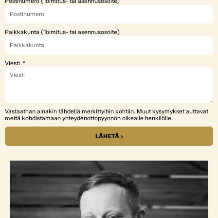
Postinumero (Toimitus- tai asennusosoite)
Paikkakunta (Toimitus- tai asennusosoite)
Viesti
Vastaathan ainakin tähdellä merkittyihin kohtiin. Muut kysymykset auttavat
meitä kohdistamaan yhteydenottopyynnön oikealle henkilölle.
LÄHETÄ ›