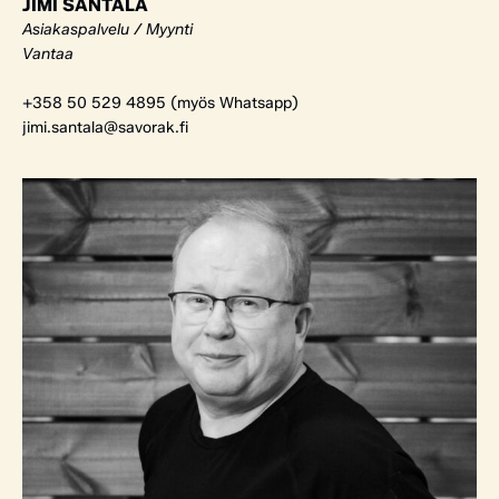
JIMI SANTALA
Asiakaspalvelu / Myynti
Vantaa
+358 50 529 4895 (myös Whatsapp)
jimi.santala@savorak.fi