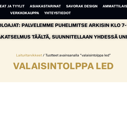
EAT JA TYYLIT
ASIAKASTARINAT
SAVORAK DESIGN
AMMATTILAIS
VERKKOKAUPPA
YHTEYSTIEDOT
LOAJAT: PALVELEMME PUHELIMITSE ARKISIN KLO 7-1
AKATSELMUS TÄÄLTÄ, SUUNNITELLAAN YHDESSÄ UNEL
Laituritarvikkeet
/ Tuotteet avainsanalla “valaisintolppa led”
VALAISINTOLPPA LED