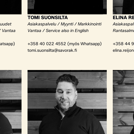
TOMI SUONSILTA
ELINA R
kuudet
Asiakaspalvelu / Myynti / Markkinointi
Asiakaspalv
/ Vantaa
Vantaa / Service also in English
Rantasalm
atsapp)
+358 40 022 4552 (myös Whatsapp)
+358 44 9
tomi.suonsilta@savorak.fi
elina.reijo