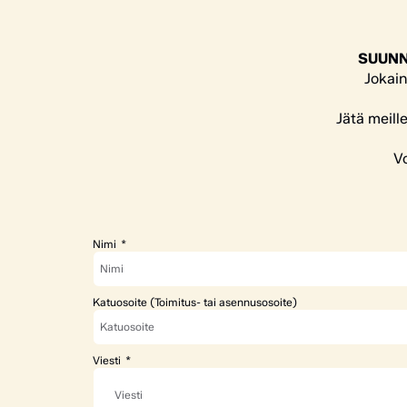
SUUNN
Jokain
Jätä meill
Vo
Nimi
Katuosoite (Toimitus- tai asennusosoite)
Viesti