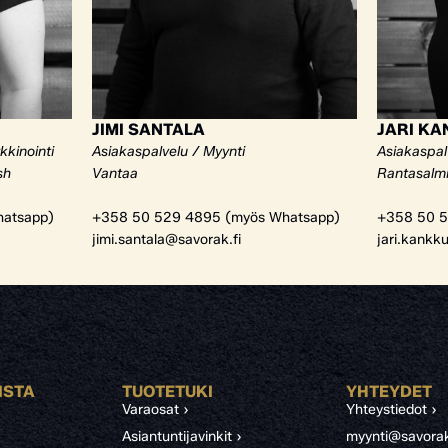
JIMI SANTALA
JARI K
kkinointi
Asiakaspalvelu / Myynti
Asiakaspal
sh
Vantaa
Rantasalm
atsapp)
+358 50 529 4895 (myös Whatsapp)
+358 50 5
jimi.santala@savorak.fi
jari.kankk
ISTA
TUOTETUKI
YHTEYDET
Varaosat ›
Yhteystiedot ›
Asiantuntijavinkit ›
myynti@savorak