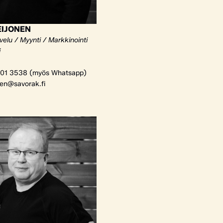
EIJONEN
elu / Myynti / Markkinointi
i
01 3538 (myös Whatsapp)
nen@savorak.fi