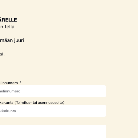
ÄRELLE
nitella
ämään juuri
si.
linnumero
kakunta (Toimitus- tai asennusosoite)