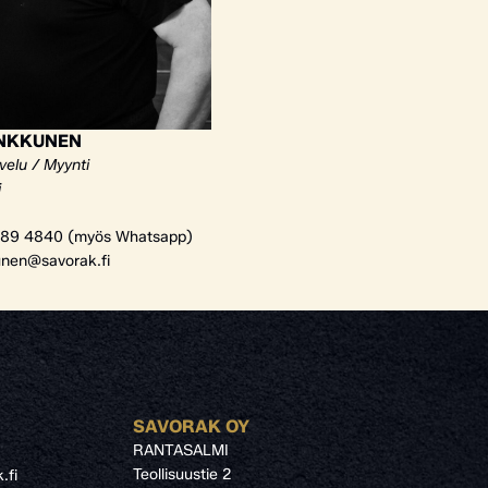
ANKKUNEN
velu / Myynti
i
89 4840 (myös Whatsapp)
unen@savorak.fi
SAVORAK OY
RANTASALMI
Teollisuustie 2
.fi