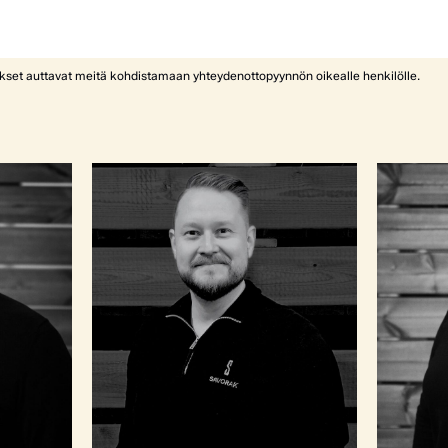
ykset auttavat meitä kohdistamaan yhteydenottopyynnön oikealle henkilölle.