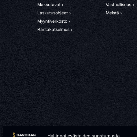
Maksutavat ›
Vastuullisuus ›
Laskutusohjeet ›
Meistä ›
Myyntiverkosto ›
Rantakatselmus ›
Hallinnoi evästeiden suostumusta