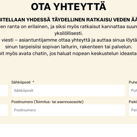
OTA YHTEYTTÄ
ITELLAAN YHDESSÄ TÄYDELLINEN RATKAISU VEDEN Ä
en ranta on erilainen, ja siksi myös ratkaisut kannattaa suun
yksilöllisesti.
e viesti – asiantuntijamme ottaa yhteyttä ja auttaa sinua löyt
sinun tarpeisiisi sopivan laiturin, rakenteen tai palvelun.
it myös avata chatin, jos haluat nopean keskustelun ideasta
Sähköposti
Puhe
Postinumero (Toimitus- tai asennusosoite)
Paik