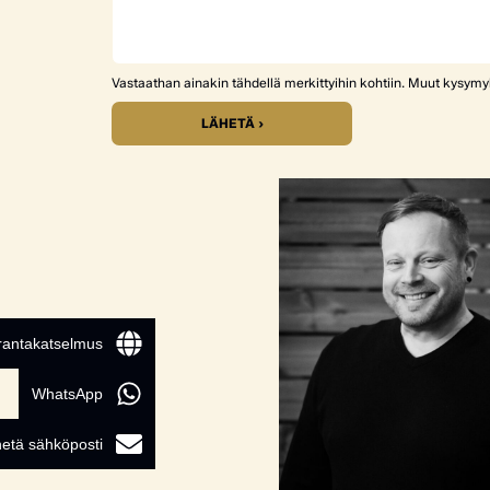
Vastaathan ainakin tähdellä merkittyihin kohtiin. Muut kysym
LÄHETÄ ›
 rantakatselmus
WhatsApp
etä sähköposti