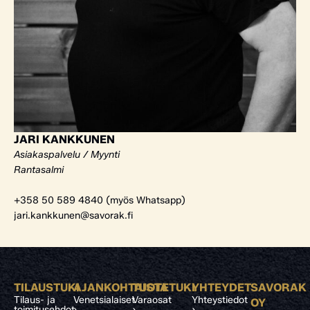
JARI KANKKUNEN
Asiakaspalvelu / Myynti
Rantasalmi
+358 50 589 4840 (myös Whatsapp)
jari.kankkunen@savorak.fi
TILAUSTUKI
AJANKOHTAISTA
TUOTETUKI
YHTEYDET
SAVORAK
Tilaus- ja
Venetsialaiset
Varaosat
Yhteystiedot
OY
toimitusehdot
›
›
›