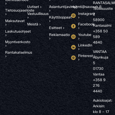
RANTASALM
›
Uutiset ›
Asiantuntijavinkit
myynti@savorak.fi
Teollisuustie
Tietosuojaseloste
›
Vastuullisuus
Instagram
›
2
›
Käyttöoppaat
›
58900
Maksutavat
›
Meistä ›
Facebook
›
Rantasalmi
Esitteet ›
›
+358 50
Laskutusohjeet
Reklamaatio
Youtube
›
589
›
›
Myyntiverkosto
4840
LinkedIn
›
›
VANTAA
Rantakatselmus
Pinterest
›
Åbynkuja
›
5
01730
Vantaa
+358 9
276
4440
Aukioloajat:
Arkisin:
klo 8 – 17