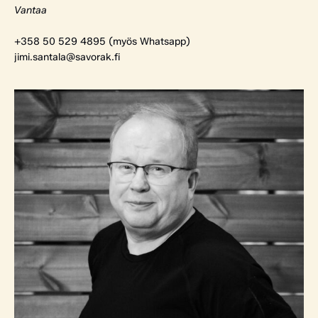
Vantaa
+358 50 529 4895 (myös Whatsapp)
jimi.santala@savorak.fi