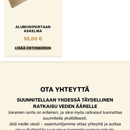
ALUMIINIPORTAAN
ASKELMA
55,00
€
LISÄÄ OSTOSKORIIN
OTA YHTEYTTÄ
SUUNNITELLAAN YHDESSÄ TÄYDELLINEN
RATKAISU VEDEN ÄÄRELLE
Jokainen ranta on erilainen, ja siksi myös ratkaisut kannattaa
suunnitella yksilöllisesti.
Jätä meille viesti – asiantuntijamme ottaa yhteyttä ja auttaa
sinua löytämään juuri sinun tarpeisiisi sopivan laiturin,