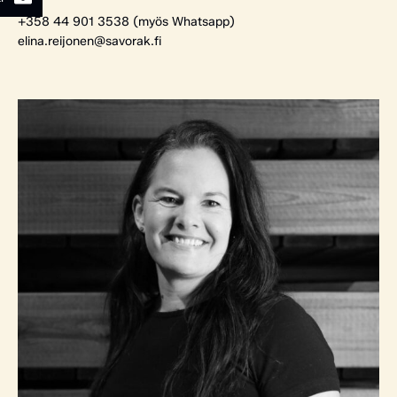
+358 44 901 3538 (myös Whatsapp)
elina.reijonen@savorak.fi