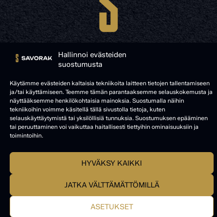
Hallinnoi evästeiden
suostumusta
Käytämme evästeiden kaltaisia tekniikoita laitteen tietojen tallentamiseen
© SAVORAK 2025
ja/tai käyttämiseen. Teemme tämän parantaaksemme selauskokemusta ja
näyttääksemme henkilökohtaisia mainoksia. Suostumalla näihin
tekniikoihin voimme käsitellä tällä sivustolla tietoja, kuten
selauskäyttäytymistä tai yksilöllisiä tunnuksia. Suostumuksen epääminen
tai peruuttaminen voi vaikuttaa haitallisesti tiettyihin ominaisuuksiin ja
toimintoihin.
HYVÄKSY KAIKKI
JATKA VÄLTTÄMÄTTÖMILLÄ
ASETUKSET