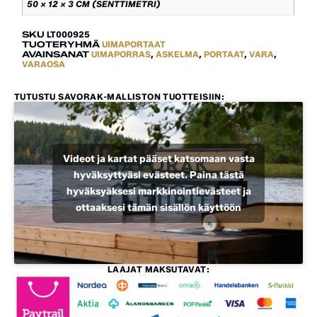
50 × 12 × 3 CM (SENTTIMETRI)
SKU
LT000925
TUOTERYHMÄ
UIMAPORTAAT
AVAINSANAT
UIMAPORRAS
,
ASKELMA
,
PORTAAT
,
VARA
,
VARAOSA
TUTUSTU SAVORAK-MALLISTON TUOTTEISIIN:
Videot ja kartat pääset katsomaan vasta
hyväksyttyäsi evästeet. Paina tästä
hyväksyäksesi markkinointievästeet ja
ottaaksesi tämän sisällön käyttöön
LAAJAT MAKSUTAVAT: