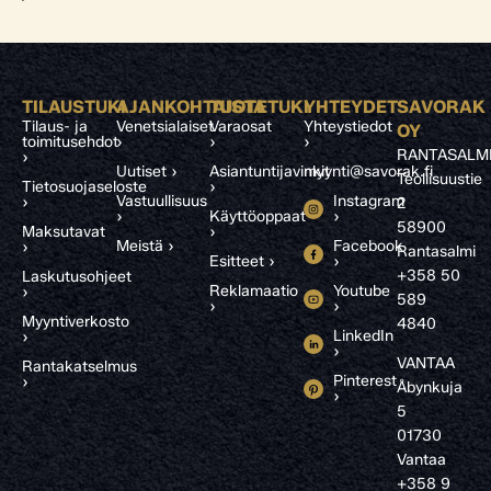
TILAUSTUKI
AJANKOHTAISTA
TUOTETUKI
YHTEYDET
SAVORAK
Tilaus- ja
Venetsialaiset
Varaosat
Yhteystiedot
OY
toimitusehdot
›
›
›
RANTASALM
›
Uutiset ›
Asiantuntijavinkit
myynti@savorak.fi
Teollisuustie
Tietosuojaseloste
›
Vastuullisuus
Instagram
›
2
›
Käyttöoppaat
›
58900
Maksutavat
›
Meistä ›
Facebook
›
Rantasalmi
Esitteet ›
›
+358 50
Laskutusohjeet
Reklamaatio
Youtube
›
589
›
›
Myyntiverkosto
4840
LinkedIn
›
›
VANTAA
Rantakatselmus
Pinterest
›
Åbynkuja
›
5
01730
Vantaa
+358 9