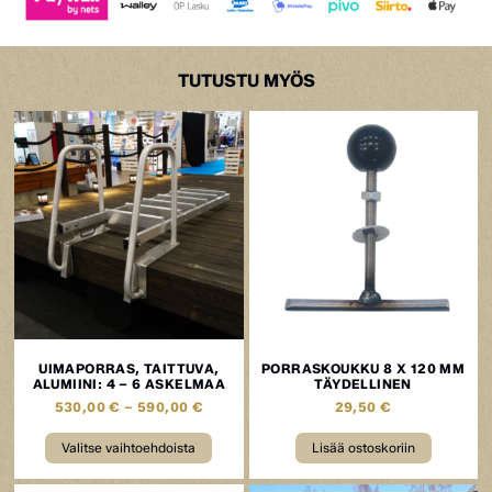
TUTUSTU MYÖS
UIMAPORRAS, TAITTUVA,
PORRASKOUKKU 8 X 120 MM
ALUMIINI: 4 – 6 ASKELMAA
TÄYDELLINEN
530,00
€
–
590,00
€
29,50
€
Valitse vaihtoehdoista
Lisää ostoskoriin