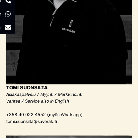
a
p
i
TOMI SUONSILTA
Asiakaspalvelu / Myynti / Markkinointi
Vantaa / Service also in English
+358 40 022 4552 (myös Whatsapp)
tomi.suonsilta@savorak.fi