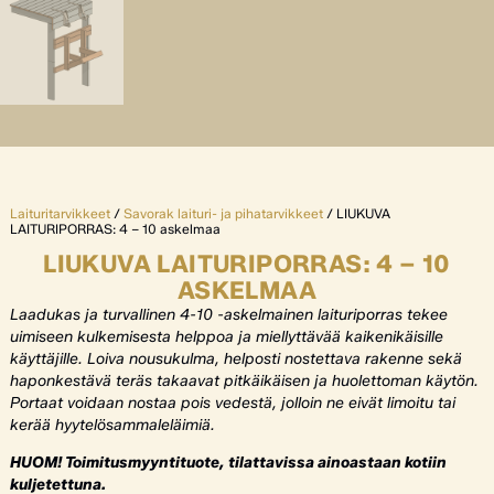
Laituritarvikkeet
/
Savorak laituri- ja pihatarvikkeet
/ LIUKUVA
LAITURIPORRAS: 4 – 10 askelmaa
LIUKUVA LAITURIPORRAS: 4 – 10
ASKELMAA
Laadukas ja turvallinen 4-10 -askelmainen laituriporras tekee
uimiseen kulkemisesta helppoa ja miellyttävää kaikenikäisille
käyttäjille. Loiva nousukulma, helposti nostettava rakenne sekä
haponkestävä teräs takaavat pitkäikäisen ja huolettoman käytön.
Portaat voidaan nostaa pois vedestä, jolloin ne eivät limoitu tai
kerää hyytelösammaleläimiä.
HUOM! Toimitusmyyntituote, tilattavissa ainoastaan kotiin
kuljetettuna.