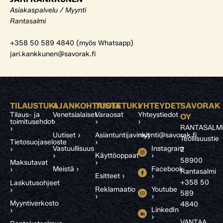
Asiakaspalvelu / Myynti
Rantasalmi
+358 50 589 4840 (myös Whatsapp)
jari.kankkunen@savorak.fi
TILAUSTUKI
AJANKOHTAISTA
TUOTETUKI
YHTEYDET
SAVORAK
Tilaus- ja
Venetsialaiset
Varaosat
Yhteystiedot
OY
toimitusehdot
›
›
›
RANTASALM
›
Uutiset ›
Asiantuntijavinkit
myynti@savorak.fi
Teollisuustie
Tietosuojaseloste
›
Vastuullisuus
Instagram
›
2
›
Käyttöoppaat
›
58900
Maksutavat
›
Meistä ›
Facebook
›
Rantasalmi
Esitteet ›
›
+358 50
Laskutusohjeet
Reklamaatio
Youtube
›
589
›
›
Myyntiverkosto
4840
LinkedIn
›
›
VANTAA