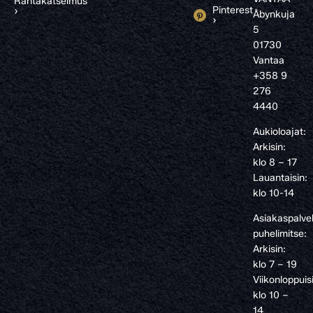
Rantakatselmus
Pinterest
›
Åbynkuja
›
5
01730
Vantaa
+358 9
276
4440
Aukioloajat:
Arkisin:
klo 8 – 17
Lauantaisin:
klo 10-14
Asiakaspalve
puhelimitse:
Arkisin:
klo 7 – 19
Viikonloppuis
klo 10 –
14