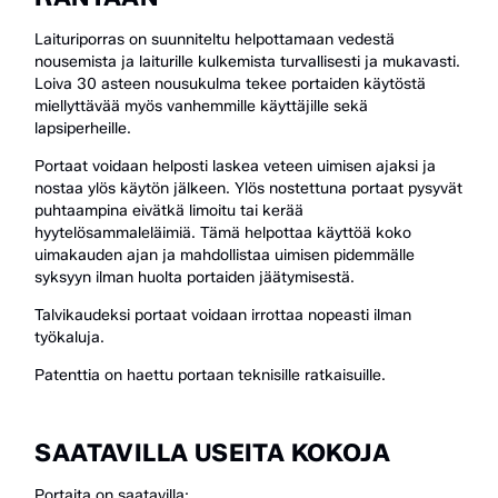
Laituriporras on suunniteltu helpottamaan vedestä
nousemista ja laiturille kulkemista turvallisesti ja mukavasti.
Loiva 30 asteen nousukulma tekee portaiden käytöstä
miellyttävää myös vanhemmille käyttäjille sekä
lapsiperheille.
Portaat voidaan helposti laskea veteen uimisen ajaksi ja
nostaa ylös käytön jälkeen. Ylös nostettuna portaat pysyvät
puhtaampina eivätkä limoitu tai kerää
hyytelösammaleläimiä. Tämä helpottaa käyttöä koko
uimakauden ajan ja mahdollistaa uimisen pidemmälle
syksyyn ilman huolta portaiden jäätymisestä.
Talvikaudeksi portaat voidaan irrottaa nopeasti ilman
työkaluja.
Patenttia on haettu portaan teknisille ratkaisuille.
SAATAVILLA USEITA KOKOJA
Portaita on saatavilla: