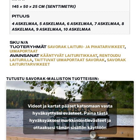
145 × 50 × 25 CM (SENTTIMETRI)
PITUUS
4 ASKELMAA, 5 ASKELMAA, 6 ASKELMAA, 7 ASKELMAA, 8
ASKELMAA, 9 ASKELMAA, 10 ASKELMAA
SKU
N/A
TUOTERYHMÄT
SAVORAK LAITURI- JA PIHATARVIKKEET
,
UIMAPORTAAT
AVAINSANAT
KÄÄNTYVÄT LAITURITIKKAAT
,
RENTOUDU
LAITURILLA
,
TAITTUVAT UIMAPORTAAT SAVORAK
,
SAVORAK
LAITURITARVIKKEET
TUTUSTU SAVORAK-MALLISTON TUOTTEISIIN:
Videot ja kartat pääset katsomaan vasta
hyväksyttyäsi evästeet. Paina tästä
hyväksyäksesi markkinointievästeet ja
ottaaksesi tämän sisällön käyttöön