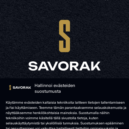
© SAVORAK 2025
Hallinnoi evästeiden
suostumusta
Käytämme evästeiden kaltaisia tekniikoita laitteen tietojen tallentamiseen
ja/tai käyttämiseen. Teemme tämän parantaaksemme selauskokemusta ja
näyttääksemme henkilökohtaisia mainoksia. Suostumalla näihin
tekniikoihin voimme käsitellä tällä sivustolla tietoja, kuten
selauskäyttäytymistä tai yksilöllisiä tunnuksia. Suostumuksen epääminen
tai peruuttaminen voi vaikuttaa haitallisesti tiettyihin ominaisuuksiin ja