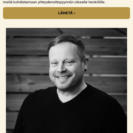
meitä kohdistamaan yhteydenottopyynnön oikealle henkilölle.
LÄHETÄ ›