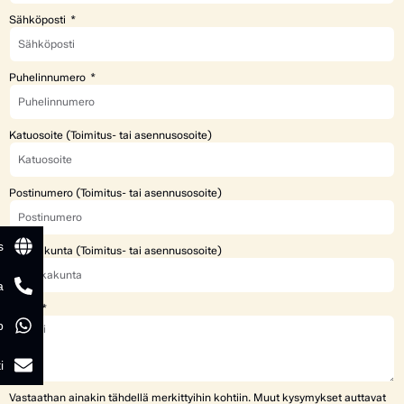
Sähköposti
Puhelinnumero
Katuosoite (Toimitus- tai asennusosoite)
Postinumero (Toimitus- tai asennusosoite)
s
Paikkakunta (Toimitus- tai asennusosoite)
a
Viesti
p
i
Vastaathan ainakin tähdellä merkittyihin kohtiin. Muut kysymykset auttavat