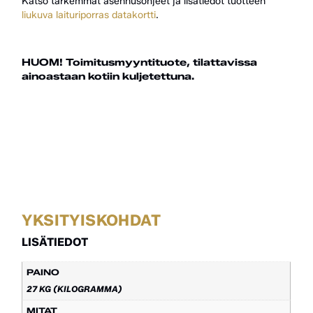
Katso tarkemmat asennusohjeet ja lisätiedot tuotteen
liukuva laituriporras datakortti
.
HUOM! Toimitusmyyntituote, tilattavissa
ainoastaan kotiin kuljetettuna.
YKSITYISKOHDAT
LISÄTIEDOT
PAINO
27 KG (KILOGRAMMA)
MITAT