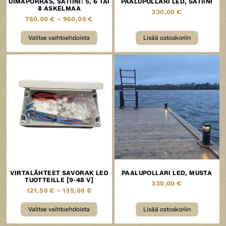
UIMAPORRAS, SATIINI: 5, 6 TAI
PAALUPOLLARI LED, SATIINI
8 ASKELMAA
330,00
€
760,00
€
–
960,00
€
Valitse vaihtoehdoista
Lisää ostoskoriin
VIRTALÄHTEET SAVORAK LED
PAALUPOLLARI LED, MUSTA
TUOTTEILLE [9-48 V]
330,00
€
121,50
€
–
135,00
€
Valitse vaihtoehdoista
Lisää ostoskoriin