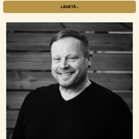
LÄHETÄ ›