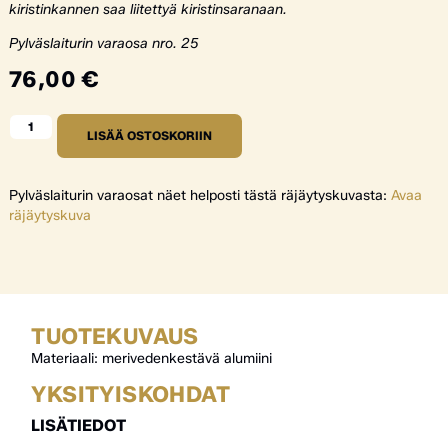
kiristinkannen saa liitettyä kiristinsaranaan.
Pylväslaiturin varaosa nro. 25
76,00
€
LISÄÄ OSTOSKORIIN
Pylväslaiturin varaosat näet helposti tästä räjäytyskuvasta:
Avaa
räjäytyskuva
TUOTEKUVAUS
Materiaali: merivedenkestävä alumiini
YKSITYISKOHDAT
LISÄTIEDOT