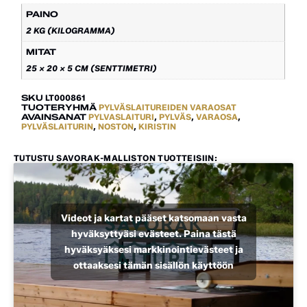
PAINO
2 KG (KILOGRAMMA)
MITAT
25 × 20 × 5 CM (SENTTIMETRI)
SKU
LT000861
TUOTERYHMÄ
PYLVÄSLAITUREIDEN VARAOSAT
AVAINSANAT
PYLVASLAITURI
,
PYLVÄS
,
VARAOSA
,
PYLVÄSLAITURIN
,
NOSTON
,
KIRISTIN
TUTUSTU SAVORAK-MALLISTON TUOTTEISIIN:
Videot ja kartat pääset katsomaan vasta
hyväksyttyäsi evästeet. Paina tästä
hyväksyäksesi markkinointievästeet ja
ottaaksesi tämän sisällön käyttöön