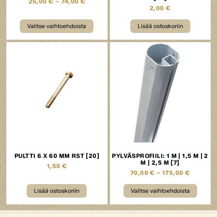
25,00
€
–
74,00
€
2,00
€
Valitse vaihtoehdoista
Lisää ostoskoriin
PULTTI 6 X 60 MM RST [20]
PYLVÄSPROFIILI: 1 M | 1,5 M | 2
M | 2,5 M [7]
1,50
€
70,00
€
–
175,00
€
Lisää ostoskoriin
Valitse vaihtoehdoista