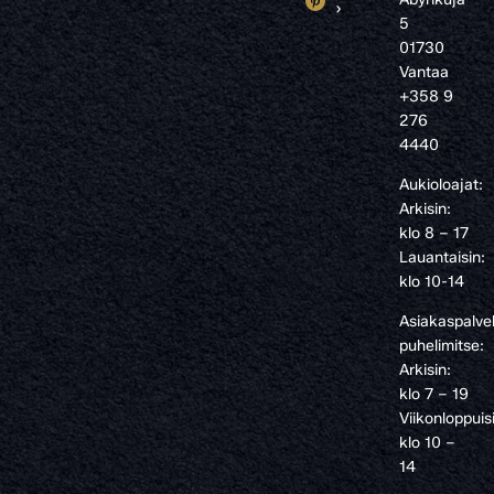
›
5
01730
Vantaa
+358 9
276
4440
Aukioloajat:
Arkisin:
klo 8 – 17
Lauantaisin:
klo 10-14
Asiakaspalve
puhelimitse:
Arkisin:
klo 7 – 19
Viikonloppuis
klo 10 –
14