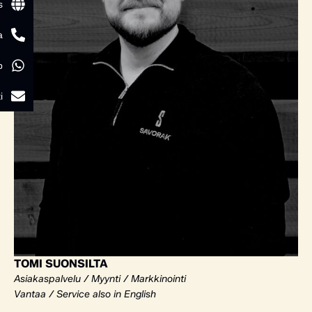
s
a
p
i
TOMI SUONSILTA
Asiakaspalvelu / Myynti / Markkinointi
Vantaa / Service also in English