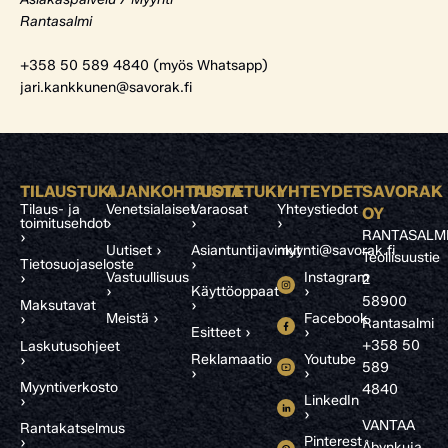
Rantasalmi
+358 50 589 4840 (myös Whatsapp)
jari.kankkunen@savorak.fi
TILAUSTUKI
AJANKOHTAISTA
TUOTETUKI
YHTEYDET
SAVORAK
Tilaus- ja
Venetsialaiset
Varaosat
Yhteystiedot
OY
toimitusehdot
›
›
›
RANTASALM
›
Uutiset ›
Asiantuntijavinkit
myynti@savorak.fi
Teollisuustie
Tietosuojaseloste
›
Vastuullisuus
Instagram
›
2
›
Käyttöoppaat
›
58900
Maksutavat
›
Meistä ›
Facebook
›
Rantasalmi
Esitteet ›
›
+358 50
Laskutusohjeet
Reklamaatio
Youtube
›
589
›
›
Myyntiverkosto
4840
LinkedIn
›
›
VANTAA
Rantakatselmus
Pinterest
›
Åbynkuja