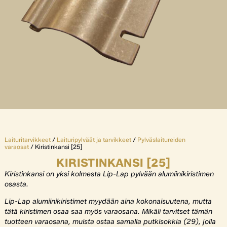
Laituritarvikkeet
/
Laituripylväät ja tarvikkeet
/
Pylväslaitureiden
varaosat
/ Kiristinkansi [25]
KIRISTINKANSI [25]
Kiristinkansi on yksi kolmesta Lip-Lap pylvään alumiinikiristimen
osasta.
Lip-Lap alumiinikiristimet myydään aina kokonaisuutena, mutta
tätä kiristimen osaa saa myös varaosana. Mikäli tarvitset tämän
tuotteen varaosana, muista ostaa samalla putkisokkia (29), jolla