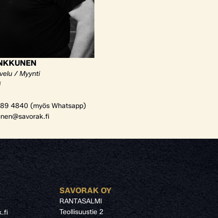
ANKKUNEN
velu / Myynti
i
89 4840 (myös Whatsapp)
unen@savorak.fi
SAVORAK OY
RANTASALMI
Teollisuustie 2
.fi