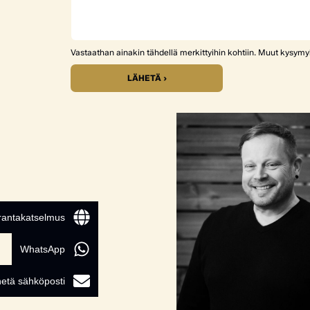
Vastaathan ainakin tähdellä merkittyihin kohtiin. Muut kysym
LÄHETÄ ›
 rantakatselmus
WhatsApp
etä sähköposti