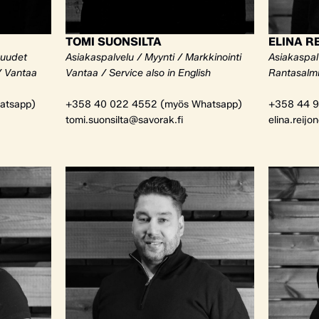
TOMI SUONSILTA
ELINA R
kuudet
Asiakaspalvelu / Myynti / Markkinointi
Asiakaspalv
/ Vantaa
Vantaa / Service also in English
Rantasalm
atsapp)
+358 40 022 4552 (myös Whatsapp)
+358 44 9
tomi.suonsilta@savorak.fi
elina.reijo