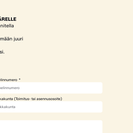
ÄRELLE
nitella
ämään juuri
si.
linnumero
kakunta (Toimitus- tai asennusosoite)