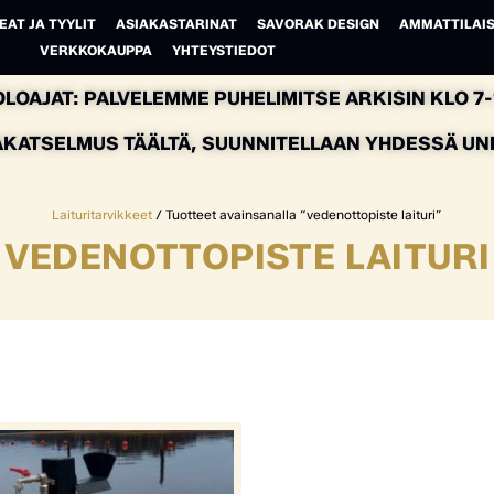
EAT JA TYYLIT
ASIAKASTARINAT
SAVORAK DESIGN
AMMATTILAIS
VERKKOKAUPPA
YHTEYSTIEDOT
LOAJAT: PALVELEMME PUHELIMITSE ARKISIN KLO 7-1
AKATSELMUS TÄÄLTÄ, SUUNNITELLAAN YHDESSÄ UNEL
Laituritarvikkeet
/ Tuotteet avainsanalla “vedenottopiste laituri”
VEDENOTTOPISTE LAITURI