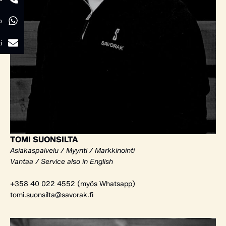
p
i
TOMI SUONSILTA
Asiakaspalvelu / Myynti / Markkinointi
Vantaa / Service also in English
+358 40 022 4552 (myös Whatsapp)
tomi.suonsilta@savorak.fi