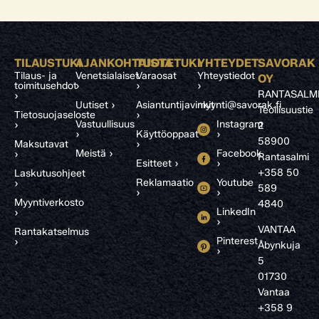
TILAUSTUKI
AJANKOHTAISTA
TUOTETUKI
YHTEYDET
SAVORAK
Tilaus- ja
Venetsialaiset
Varaosat
Yhteystiedot
OY
toimitusehdot
›
›
›
RANTASALM
›
Uutiset ›
Asiantuntijavinkit
myynti@savorak.fi
Teollisuustie
Tietosuojaseloste
›
Vastuullisuus
Instagram
›
2
›
Käyttöoppaat
›
58900
Maksutavat
›
Meistä ›
Facebook
›
Rantasalmi
Esitteet ›
›
+358 50
Laskutusohjeet
Reklamaatio
Youtube
›
589
›
›
Myyntiverkosto
4840
LinkedIn
›
›
VANTAA
Rantakatselmus
Pinterest
›
Åbynkuja
›
5
01730
Vantaa
+358 9