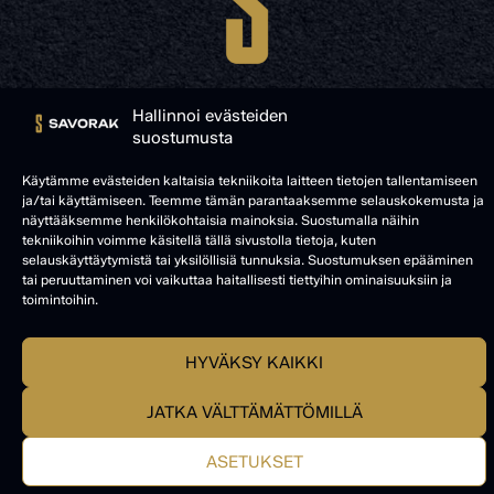
Hallinnoi evästeiden
suostumusta
Käytämme evästeiden kaltaisia tekniikoita laitteen tietojen tallentamiseen
© SAVORAK 2025
ja/tai käyttämiseen. Teemme tämän parantaaksemme selauskokemusta ja
näyttääksemme henkilökohtaisia mainoksia. Suostumalla näihin
tekniikoihin voimme käsitellä tällä sivustolla tietoja, kuten
selauskäyttäytymistä tai yksilöllisiä tunnuksia. Suostumuksen epääminen
tai peruuttaminen voi vaikuttaa haitallisesti tiettyihin ominaisuuksiin ja
toimintoihin.
HYVÄKSY KAIKKI
JATKA VÄLTTÄMÄTTÖMILLÄ
ASETUKSET