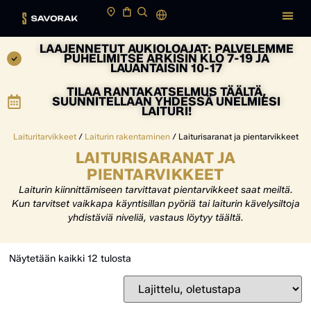
LAAJENNETUT AUKIOLOAJAT: PALVELEMME
PUHELIMITSE ARKISIN KLO 7-19 JA
LAUANTAISIN 10-17
TILAA RANTAKATSELMUS TÄÄLTÄ,
SUUNNITELLAAN YHDESSÄ UNELMIESI
LAITURI!
Laituritarvikkeet
/
Laiturin rakentaminen
/ Laiturisaranat ja pientarvikkeet
LAITURISARANAT JA
PIENTARVIKKEET
Laiturin kiinnittämiseen tarvittavat pientarvikkeet saat meiltä.
Kun tarvitset vaikkapa käyntisillan pyöriä tai laiturin kävelysiltoja
yhdistäviä niveliä, vastaus löytyy täältä.
Näytetään kaikki 12 tulosta