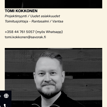
TOMI KOKKONEN
Projektimyynti / Uudet asiakkuudet
Toimitusjohtaja - Rantasalmi / Vantaa
+358 44 761 5057 (myös Whatsapp)
tomi.kokkonen@savorak.fi
s
a