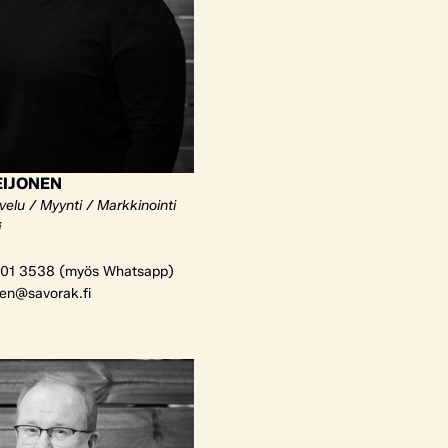
EIJONEN
elu / Myynti / Markkinointi
i
01 3538 (myös Whatsapp)
nen@savorak.fi