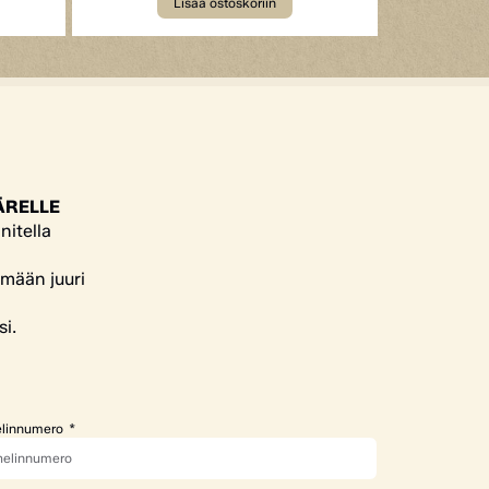
Lisää ostoskoriin
ÄRELLE
nitella
ämään juuri
si.
linnumero