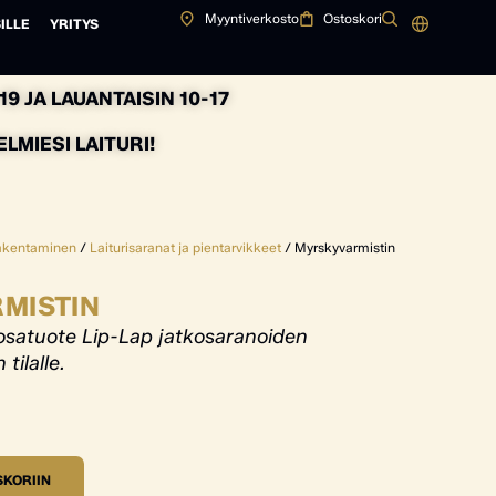
Myyntiverkosto
Ostoskori
ILLE
YRITYS
9 JA LAUANTAISIN 10-17
MIESI LAITURI!
rakentaminen
/
Laiturisaranat ja pientarvikkeet
/ Myrskyvarmistin
MISTIN
osatuote Lip-Lap jatkosaranoiden
tilalle.
SKORIIN