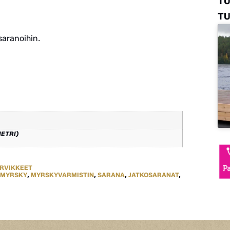
T
TU
saranoihin.
METRI)
ARVIKKEET
MYRSKY
,
MYRSKYVARMISTIN
,
SARANA
,
JATKOSARANAT
,