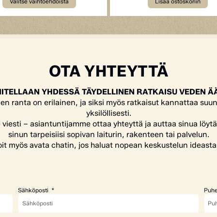
Valitse vaihtoehdoista
Lisää ostoskoriin
OTA YHTEYTTÄ
ITELLAAN YHDESSÄ TÄYDELLINEN RATKAISU VEDEN Ä
en ranta on erilainen, ja siksi myös ratkaisut kannattaa suun
yksilöllisesti.
e viesti – asiantuntijamme ottaa yhteyttä ja auttaa sinua löyt
sinun tarpeisiisi sopivan laiturin, rakenteen tai palvelun.
it myös avata chatin, jos haluat nopean keskustelun ideasta
Sähköposti
Puhe