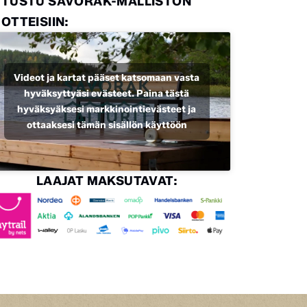
UTUSTU SAVORAK-MALLISTON
OTTEISIIN:
Videot ja kartat pääset katsomaan vasta
hyväksyttyäsi evästeet. Paina tästä
hyväksyäksesi markkinointievästeet ja
ottaaksesi tämän sisällön käyttöön
LAAJAT MAKSUTAVAT: