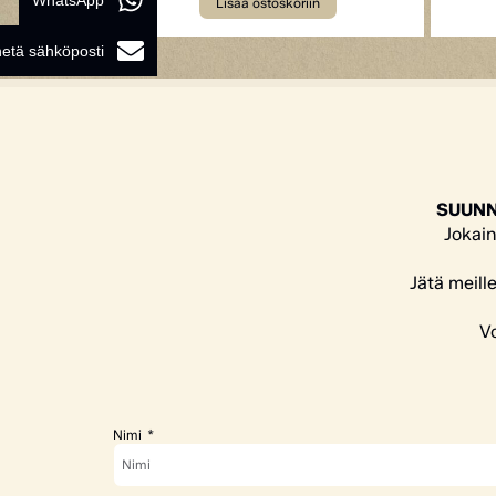
WhatsApp
Lisää ostoskoriin
etä sähköposti
SUUNN
Jokain
Jätä meill
Vo
Nimi