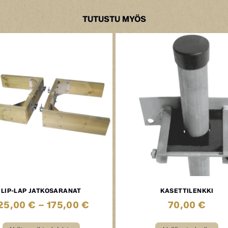
TUTUSTU MYÖS
LIP-LAP JATKOSARANAT
KASETTILENKKI
25,00
€
–
175,00
€
70,00
€