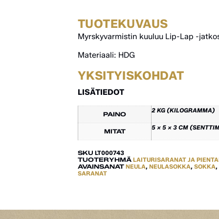
TUOTEKUVAUS
Myrskyvarmistin kuuluu Lip-Lap -jatko
Materiaali: HDG
YKSITYISKOHDAT
LISÄTIEDOT
2 KG (KILOGRAMMA)
PAINO
5 × 5 × 3 CM (SENTTI
MITAT
SKU
LT000743
TUOTERYHMÄ
LAITURISARANAT JA PIENT
AVAINSANAT
NEULA
,
NEULASOKKA
,
SOKKA
,
SARANAT