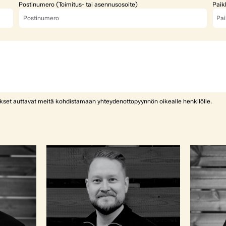
Postinumero (Toimitus- tai asennusosoite)
Paik
ykset auttavat meitä kohdistamaan yhteydenottopyynnön oikealle henkilölle.