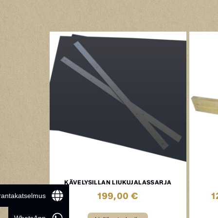
KÄVELYSILLAN LIUKUJALASSARJA
199,00
€
1
 rantakatselmus