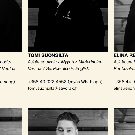
TOMI SUONSILTA
ELINA R
kuudet
Asiakaspalvelu / Myynti / Markkinointi
Asiakaspalv
/ Vantaa
Vantaa / Service also in English
Rantasalm
atsapp)
+358 40 022 4552 (myös Whatsapp)
+358 44 9
tomi.suonsilta@savorak.fi
elina.reijo