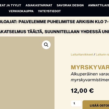
EAT JA TYYLIT
ASIAKASTARINAT
SAVORAK DESIGN
AMMATTILAIS
VERKKOKAUPPA
YHTEYSTIEDOT
LOAJAT: PALVELEMME PUHELIMITSE ARKISIN KLO 7-1
AKATSELMUS TÄÄLTÄ, SUUNNITELLAAN YHDESSÄ UNEL
Laituritarvikkeet
/
Laiturin 
MYRSKYVAR
Alkuperäinen vara
myrskyvarmistimen 
12,00
€
LISÄÄ OSTO