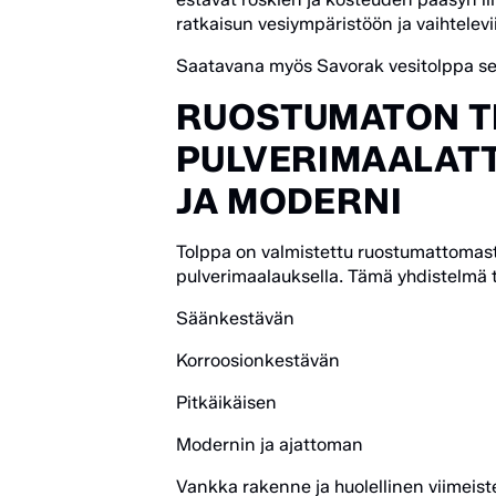
ratkaisun vesiympäristöön ja vaihtelevi
Saatavana myös Savorak vesitolppa sek
RUOSTUMATON T
PULVERIMAALATT
JA MODERNI
Tolppa on valmistettu ruostumattomasta
pulverimaalauksella. Tämä yhdistelmä 
Säänkestävän
Korroosionkestävän
Pitkäikäisen
Modernin ja ajattoman
Vankka rakenne ja huolellinen viimeiste