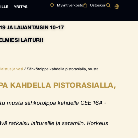
Myyntiverkosto
Ostoskori
ILLE
YRITYS
9 JA LAUANTAISIN 10-17
MIESI LAITURI!
aistus ja vesi
/ Sähkötolppa kahdella pistorasialla, musta
A KAHDELLA PISTORASIALLA,
ttu musta sähkötolppa kahdella CEE 16A -
ävä ratkaisu laitureille ja satamiin. Korkeus