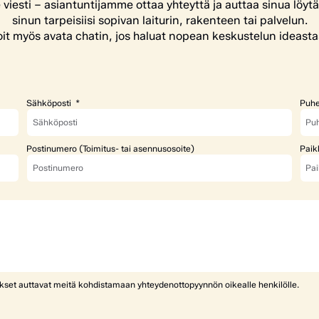
e viesti – asiantuntijamme ottaa yhteyttä ja auttaa sinua löyt
sinun tarpeisiisi sopivan laiturin, rakenteen tai palvelun.
it myös avata chatin, jos haluat nopean keskustelun ideasta
Sähköposti
Puhe
Postinumero (Toimitus- tai asennusosoite)
Paik
ykset auttavat meitä kohdistamaan yhteydenottopyynnön oikealle henkilölle.