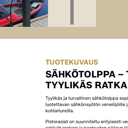
TUOTEKUVAUS
SÄHKÖTOLPPA – 
TYYLIKÄS RATKAI
Tyylikäs ja turvallinen sähkötolppa sopii 
luotettavan sähkönsyötön veneilijöille ja
kotilaitureilla.
Pistorasiat on suunniteltu erityisesti v
estävät roskien ja kosteuden pääsyn li