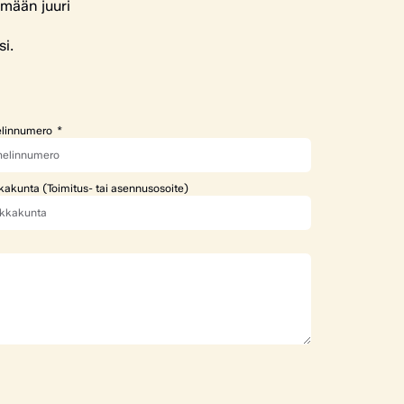
ämään juuri
si.
linnumero
kakunta (Toimitus- tai asennusosoite)