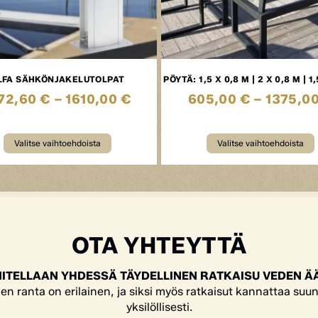
LFA SÄHKÖNJAKELUTOLPAT
PÖYTÄ: 1,5 X 0,8 M | 2 X 0,8 M | 1
72,60
€
–
1610,00
€
605,00
€
–
1375,0
Valitse vaihtoehdoista
Valitse vaihtoehdoista
OTA YHTEYTTÄ
ITELLAAN YHDESSÄ TÄYDELLINEN RATKAISU VEDEN Ä
en ranta on erilainen, ja siksi myös ratkaisut kannattaa suun
yksilöllisesti.