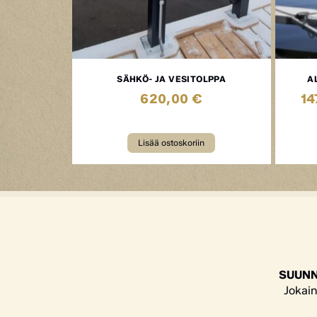
SÄHKÖ- JA VESITOLPPA
A
620,00
€
14
Lisää ostoskoriin
SUUNN
Jokain