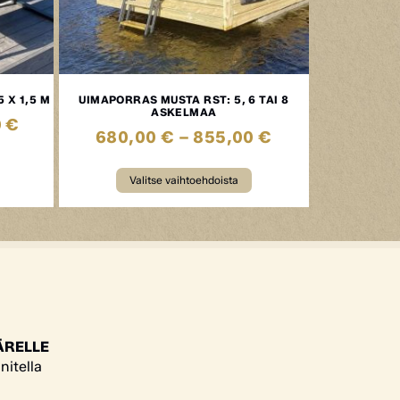
,5 X 1,5 M
UIMAPORRAS MUSTA RST: 5, 6 TAI 8
ASKELMAA
0
€
680,00
€
–
855,00
€
Valitse vaihtoehdoista
ÄRELLE
nitella