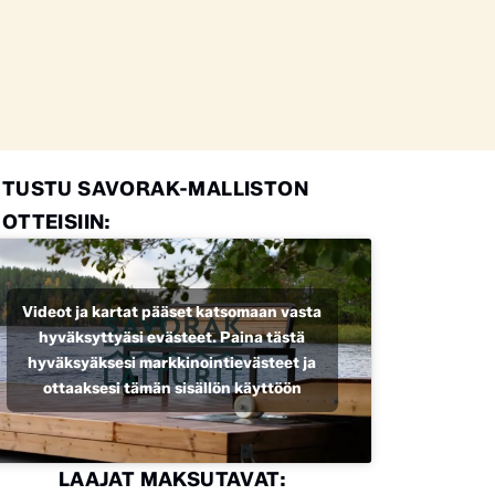
UTUSTU SAVORAK-MALLISTON
OTTEISIIN:
Videot ja kartat pääset katsomaan vasta
hyväksyttyäsi evästeet. Paina tästä
hyväksyäksesi markkinointievästeet ja
ottaaksesi tämän sisällön käyttöön
LAAJAT MAKSUTAVAT: