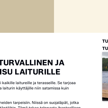
T
TU
TURVALLINEN JA
SU LAITURILLE
kaikille laitureille ja terasseille. Se tarjoaa
 laiturin käyttäjille niin satamissa kuin
eneiden tarpeisiin. Niissä on suojaläpät, jotka
itäntöihin. Tämä tekee tolppasta ihanteellisen