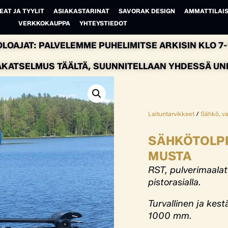
EAT JA TYYLIT
ASIAKASTARINAT
SAVORAK DESIGN
AMMATTILAIS
VERKKOKAUPPA
YHTEYSTIEDOT
LOAJAT: PALVELEMME PUHELIMITSE ARKISIN KLO 7-1
AKATSELMUS TÄÄLTÄ, SUUNNITELLAAN YHDESSÄ UNEL
Laituritarvikkeet
/
Sähkö, val
SÄHKÖTOLPP
MUSTA
RST, pulverimaala
pistorasialla.
Turvallinen ja kest
1000 mm.