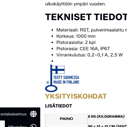
ulkokäyttöön ympäri vuoden.
TEKNISET TIEDO
Materiaali: RST, pulverimaalattu
Korkeus: 1000 mm
Pistorasioita: 2 kpl
Pistorasia: CEE 16A, IP67
Virrankulutus: 0,2–0,1 A, 2,5 W
YKSITYISKOHDAT
LISÄTIEDOT
 rantakatselmus
8 KG (KILOGRAMMA)
PAINO
96 × 15 × 15 CM (SEN