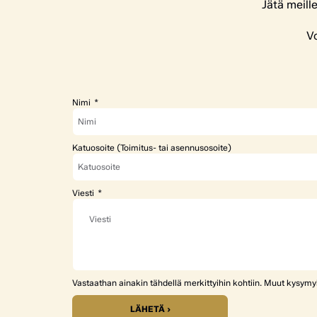
Jätä meill
Vo
Nimi
Katuosoite (Toimitus- tai asennusosoite)
Viesti
Vastaathan ainakin tähdellä merkittyihin kohtiin. Muut kysym
LÄHETÄ ›