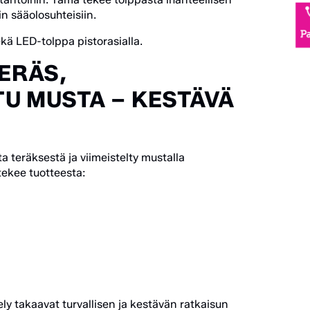
in sääolosuhteisiin.
ä LED-tolppa pistorasialla.
ERÄS,
U MUSTA – KESTÄVÄ
 teräksestä ja viimeistelty mustalla
tekee tuotteesta:
ly takaavat turvallisen ja kestävän ratkaisun