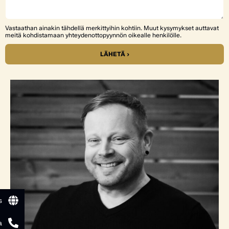
Vastaathan ainakin tähdellä merkittyihin kohtiin. Muut kysymykset auttavat
meitä kohdistamaan yhteydenottopyynnön oikealle henkilölle.
LÄHETÄ ›
s
a