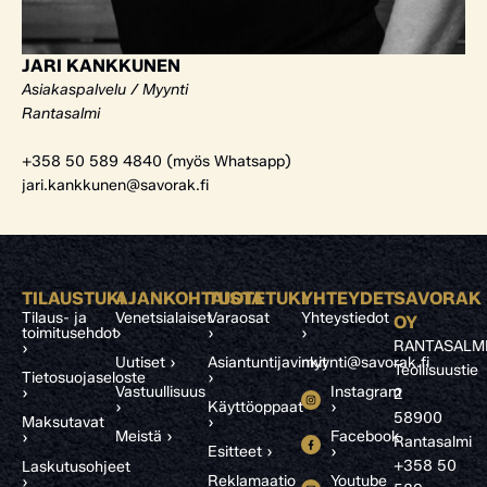
JARI KANKKUNEN
Asiakaspalvelu / Myynti
Rantasalmi
+358 50 589 4840 (myös Whatsapp)
jari.kankkunen@savorak.fi
TILAUSTUKI
AJANKOHTAISTA
TUOTETUKI
YHTEYDET
SAVORAK
Tilaus- ja
Venetsialaiset
Varaosat
Yhteystiedot
OY
toimitusehdot
›
›
›
RANTASALM
›
Uutiset ›
Asiantuntijavinkit
myynti@savorak.fi
Teollisuustie
Tietosuojaseloste
›
Vastuullisuus
Instagram
›
2
›
Käyttöoppaat
›
58900
Maksutavat
›
Meistä ›
Facebook
›
Rantasalmi
Esitteet ›
›
+358 50
Laskutusohjeet
Reklamaatio
Youtube
›