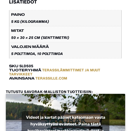
LISÄTIEDOT
PAINO
5 KG (KILOGRAMMA)
MITAT
50 × 30 × 25 CM (SENTTIMETRI)
VALOJEN MÄÄRÄ
5 POLTTIMOA, 10 POLTTIMOA
SKU
SLD505
TUOTERYHMÄ
TERASSILÄMMITTIMET JA MUUT
TARVIKKEET
AVAINSANA
TERASSILLE.COM
TUTUSTU SAVORAK-MALLISTON TUOTTEISIIN:
Videot ja kartat pääset katsomaan vasta
hyväksyttyäsi evästeet. Paina tästä
hyväksyäksesi markkinointievästeet ja