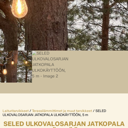
Laituritarvikkeet
/
Terassilämmittimet ja muut tarvikkeet
/ SELED
ULKOVALOSARJAN JATKOPALA ULKOKÄYTTÖÖN, 5 m
SELED ULKOVALOSARJAN JATKOPALA