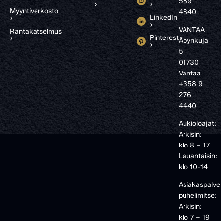
589
›
›
Myyntiverkosto
4840
LinkedIn
›
›
VANTAA
Rantakatselmus
Pinterest
›
Åbynkuja
›
5
01730
Vantaa
+358 9
276
4440
Aukioloajat:
Arkisin:
klo 8 – 17
Lauantaisin:
klo 10-14
Asiakaspalve
puhelimitse:
Arkisin:
klo 7 – 19