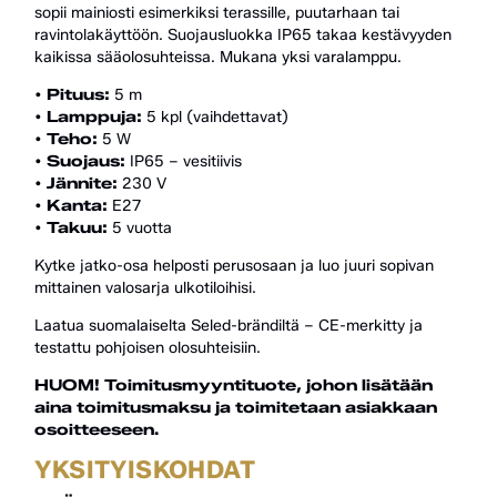
sopii mainiosti esimerkiksi terassille, puutarhaan tai
ravintolakäyttöön. Suojausluokka IP65 takaa kestävyyden
kaikissa sääolosuhteissa. Mukana yksi varalamppu.
• Pituus:
5 m
• Lamppuja:
5 kpl (vaihdettavat)
• Teho:
5 W
• Suojaus:
IP65 – vesitiivis
• Jännite:
230 V
• Kanta:
E27
• Takuu:
5 vuotta
Kytke jatko-osa helposti perusosaan ja luo juuri sopivan
mittainen valosarja ulkotiloihisi.
Laatua suomalaiselta Seled-brändiltä – CE-merkitty ja
testattu pohjoisen olosuhteisiin.
HUOM! Toimitusmyyntituote, johon lisätään
aina toimitusmaksu ja toimitetaan asiakkaan
osoitteeseen.
YKSITYISKOHDAT