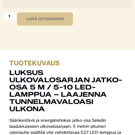
LISÄÄ OSTOSKORIIN
TUOTEKUVAUS
LUKSUS
ULKOVALOSARJAN JATKO-
OSA 5 M / 5-10 LED-
LAMPPUA – LAAJENNA
TUNNELMAVALOASI
ULKONA
Säänkestävä ja energiatehokas jatko-osa Seledin
laadukkaaseen ulkovalosarjaan. 5 metrin pituinen
valonauha sisältää viisi vaihdettavaa E27 LED-lamppua ja