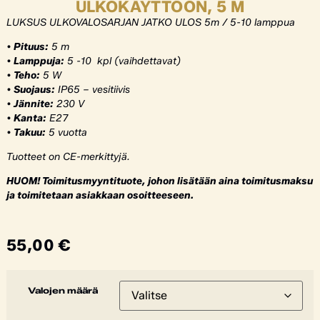
ULKOKÄYTTÖÖN, 5 M
LUKSUS ULKOVALOSARJAN JATKO ULOS 5m / 5-10 lamppua
• Pituus:
5 m
• Lamppuja:
5 -10 kpl (vaihdettavat)
• Teho:
5 W
• Suojaus:
IP65 – vesitiivis
• Jännite:
230 V
• Kanta:
E27
• Takuu:
5 vuotta
Tuotteet on CE-merkittyjä.
HUOM! Toimitusmyyntituote, johon lisätään aina toimitusmaksu
ja toimitetaan asiakkaan osoitteeseen.
55,00
€
Valojen määrä