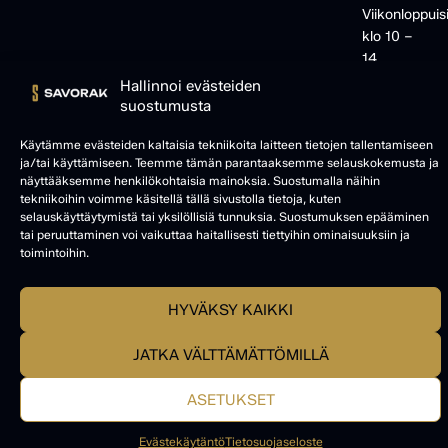
Viikonloppuis
klo 10 –
14
Hallinnoi evästeiden
suostumusta
Käytämme evästeiden kaltaisia tekniikoita laitteen tietojen tallentamiseen
ja/tai käyttämiseen. Teemme tämän parantaaksemme selauskokemusta ja
näyttääksemme henkilökohtaisia mainoksia. Suostumalla näihin
tekniikoihin voimme käsitellä tällä sivustolla tietoja, kuten
selauskäyttäytymistä tai yksilöllisiä tunnuksia. Suostumuksen epääminen
tai peruuttaminen voi vaikuttaa haitallisesti tiettyihin ominaisuuksiin ja
toimintoihin.
HYVÄKSY KAIKKI
© SAVORAK 2025
JATKA VÄLTTÄMÄTTÖMILLÄ
ASETUKSET
Evästekäytäntö
Tietosuojaseloste
Palveluvalikko