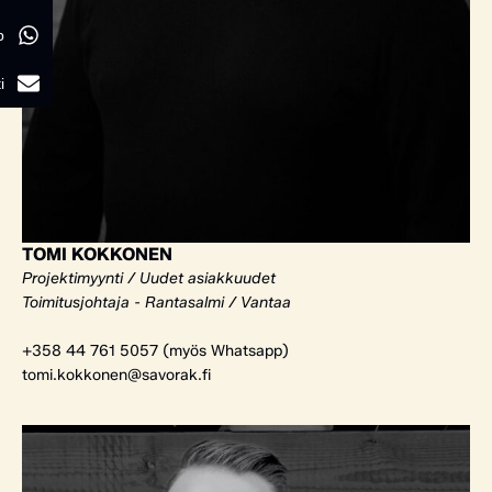
p
i
TOMI KOKKONEN
Projektimyynti / Uudet asiakkuudet
Toimitusjohtaja - Rantasalmi / Vantaa
+358 44 761 5057 (myös Whatsapp)
tomi.kokkonen@savorak.fi