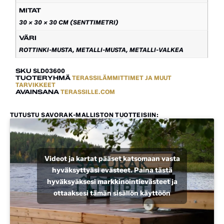
MITAT
30 × 30 × 30 CM (SENTTIMETRI)
VÄRI
ROTTINKI-MUSTA, METALLI-MUSTA, METALLI-VALKEA
SKU
SLD03600
TUOTERYHMÄ
TERASSILÄMMITTIMET JA MUUT
TARVIKKEET
AVAINSANA
TERASSILLE.COM
TUTUSTU SAVORAK-MALLISTON TUOTTEISIIN:
Videot ja kartat pääset katsomaan vasta
hyväksyttyäsi evästeet. Paina tästä
hyväksyäksesi markkinointievästeet ja
ottaaksesi tämän sisällön käyttöön