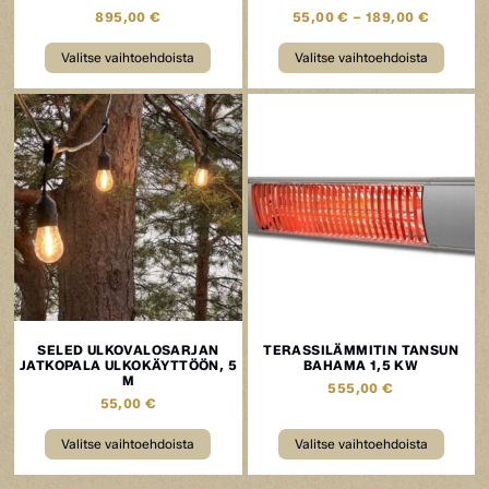
895,00
€
55,00
€
–
189,00
€
Valitse vaihtoehdoista
Valitse vaihtoehdoista
SELED ULKOVALOSARJAN
TERASSILÄMMITIN TANSUN
JATKOPALA ULKOKÄYTTÖÖN, 5
BAHAMA 1,5 KW
M
555,00
€
55,00
€
Valitse vaihtoehdoista
Valitse vaihtoehdoista