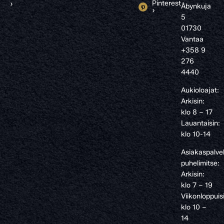
Pinterest
›
Åbynkuja
›
5
01730
Vantaa
+358 9
276
4440
Aukioloajat:
Arkisin:
klo 8 – 17
Lauantaisin:
klo 10-14
Asiakaspalve
puhelimitse:
Arkisin:
klo 7 – 19
Viikonloppuis
klo 10 –
14