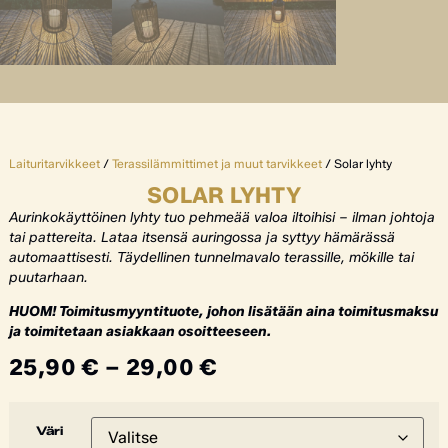
Laituritarvikkeet
/
Terassilämmittimet ja muut tarvikkeet
/ Solar lyhty
SOLAR LYHTY
Aurinkokäyttöinen lyhty tuo pehmeää valoa iltoihisi – ilman johtoja
tai pattereita. Lataa itsensä auringossa ja syttyy hämärässä
automaattisesti. Täydellinen tunnelmavalo terassille, mökille tai
puutarhaan.
HUOM! Toimitusmyyntituote, johon lisätään aina toimitusmaksu
ja toimitetaan asiakkaan osoitteeseen.
25,90
€
–
29,00
€
Väri