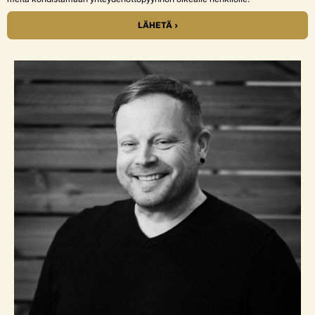
LÄHETÄ ›