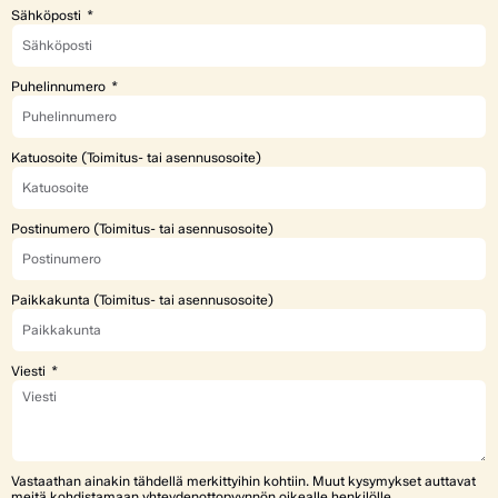
Sähköposti
Puhelinnumero
Katuosoite (Toimitus- tai asennusosoite)
Postinumero (Toimitus- tai asennusosoite)
Paikkakunta (Toimitus- tai asennusosoite)
Viesti
Vastaathan ainakin tähdellä merkittyihin kohtiin. Muut kysymykset auttavat
meitä kohdistamaan yhteydenottopyynnön oikealle henkilölle.