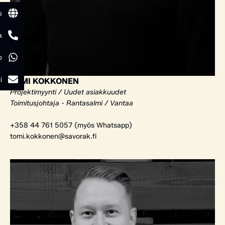
s
a
p
i
TOMI KOKKONEN
Projektimyynti / Uudet asiakkuudet
Toimitusjohtaja - Rantasalmi / Vantaa
+358 44 761 5057 (myös Whatsapp)
tomi.kokkonen@savorak.fi