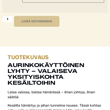
LISÄÄ OSTOSKORIIN
TUOTEKUVAUS
AURINKOKÄYTTÖINEN
LYHTY – VALAISEVA
YKSITYISKOHTA
KESÄILTOIHIN
Lataa valossa, loistaa hämärässä – ilman johtoja, ilman
säätöä.
Kesäilta hämärtyy ja pihan tunnelma nousee. Tässä kohtaa