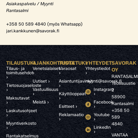
Asiakaspalvelu / Myynti
Rantasalmi
+358 50 589 4840 (myös Whatsapp)
jari.kankkunen@savorak.fi
TILAUSTUKI
AJANKOHTAISTA
TUOTETUKI
YHTEYDET
SAVORAK
Tilaus- ja
Venetsialaiset
Varaosat
Yhteystiedot
OY
toimitusehdot
›
›
›
RANTASALM
›
Uutiset ›
Asiantuntijavinkit
myynti@savorak.fi
Teollisuustie
Tietosuojaseloste
›
Vastuullisuus
Instagram
›
2
›
Käyttöoppaat
›
58900
Maksutavat
›
Meistä ›
Facebook
›
Rantasalmi
Esitteet ›
›
+358 50
Laskutusohjeet
Reklamaatio
Youtube
›
589
›
›
Myyntiverkosto
4840
LinkedIn
›
›
VANTAA
Rantakatselmus