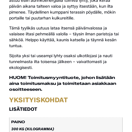
astuu esiin aurinkoenergialla toimiva lyhty, joka kerää
päivän aikana talteen valoa ja syttyy itsestään, kun ilta
pimenee. Täydellinen kumppani terassin pöydälle, mökin
portaille tai puutarhan kulkureitille.
Tämä tyylikäs uutuus lataa itsensä päivänvalossa ja
valaisee iltasi pehmeällä valolla – täysin ilman paristoja tai
sähköä. Helppo käyttää, kaunis katsella ja täynnä kesän
tuntua.
Sijoita yksi tai useampi lyhty osaksi ulkotilojasi ja nauti
tunnelmasta ilta toisensa jälkeen – vaivattomasti ja
ekologisesti.
HUOM! Toimitusmyyntituote, johon lisätään
aina toimitusmaksu ja toimitetaan asiakkaan
osoitteeseen.
YKSITYISKOHDAT
LISÄTIEDOT
PAINO
300 KG (KILOGRAMMA)