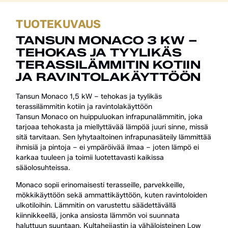
TUOTEKUVAUS
TANSUN MONACO 3 KW –
TEHOKAS JA TYYLIKÄS
TERASSILÄMMITIN KOTIIN
JA RAVINTOLAKÄYTTÖÖN
Tansun Monaco 1,5 kW – tehokas ja tyylikäs
terassilämmitin kotiin ja ravintolakäyttöön
Tansun Monaco on huippuluokan infrapunalämmitin, joka
tarjoaa tehokasta ja miellyttävää lämpöä juuri sinne, missä
sitä tarvitaan. Sen lyhytaaltoinen infrapunasäteily lämmittää
ihmisiä ja pintoja – ei ympäröivää ilmaa – joten lämpö ei
karkaa tuuleen ja toimii luotettavasti kaikissa
sääolosuhteissa.
Monaco sopii erinomaisesti terasseille, parvekkeille,
mökkikäyttöön sekä ammattikäyttöön, kuten ravintoloiden
ulkotiloihin. Lämmitin on varustettu säädettävällä
kiinnikkeellä, jonka ansiosta lämmön voi suunnata
haluttuun suuntaan. Kultaheijastin ja vähäloisteinen Low