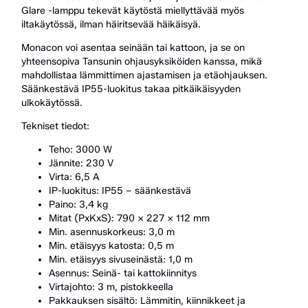
Glare -lamppu tekevät käytöstä miellyttävää myös
iltakäytössä, ilman häiritsevää häikäisyä.
Monacon voi asentaa seinään tai kattoon, ja se on
yhteensopiva Tansunin ohjausyksiköiden kanssa, mikä
mahdollistaa lämmittimen ajastamisen ja etäohjauksen.
Säänkestävä IP55-luokitus takaa pitkäikäisyyden
ulkokäytössä.
Tekniset tiedot:
Teho: 3000 W
Jännite: 230 V
Virta: 6,5 A
IP-luokitus: IP55 – säänkestävä
Paino: 3,4 kg
Mitat (PxKxS): 790 x 227 x 112 mm
Min. asennuskorkeus: 3,0 m
Min. etäisyys katosta: 0,5 m
Min. etäisyys sivuseinästä: 1,0 m
Asennus: Seinä- tai kattokiinnitys
Virtajohto: 3 m, pistokkeella
Pakkauksen sisältö: Lämmitin, kiinnikkeet ja