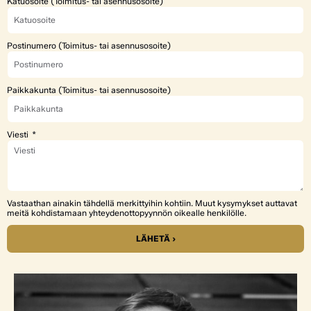
Katuosoite (Toimitus- tai asennusosoite)
Postinumero (Toimitus- tai asennusosoite)
Paikkakunta (Toimitus- tai asennusosoite)
Viesti
Vastaathan ainakin tähdellä merkittyihin kohtiin. Muut kysymykset auttavat
meitä kohdistamaan yhteydenottopyynnön oikealle henkilölle.
LÄHETÄ ›