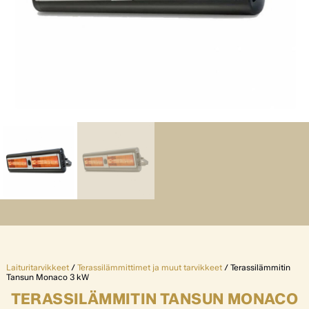
Laituritarvikkeet
/
Terassilämmittimet ja muut tarvikkeet
/ Terassilämmitin
Tansun Monaco 3 kW
TERASSILÄMMITIN TANSUN MONACO