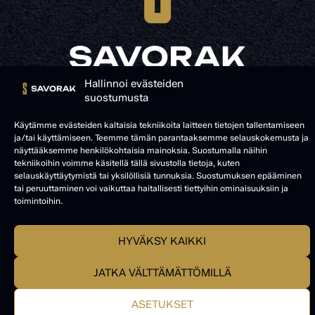
Hallinnoi evästeiden
suostumusta
© SAVORAK 2025
Käytämme evästeiden kaltaisia tekniikoita laitteen tietojen tallentamiseen
ja/tai käyttämiseen. Teemme tämän parantaaksemme selauskokemusta ja
näyttääksemme henkilökohtaisia mainoksia. Suostumalla näihin
tekniikoihin voimme käsitellä tällä sivustolla tietoja, kuten
selauskäyttäytymistä tai yksilöllisiä tunnuksia. Suostumuksen epääminen
tai peruuttaminen voi vaikuttaa haitallisesti tiettyihin ominaisuuksiin ja
toimintoihin.
HYVÄKSY KAIKKI
JATKA VÄLTTÄMÄTTÖMILLÄ
ASETUKSET