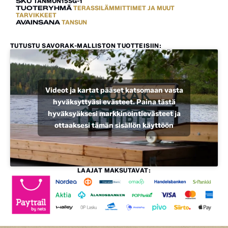
SKU
TANMON15SG-1
TUOTERYHMÄ
TERASSILÄMMITTIMET JA MUUT
TARVIKKEET
AVAINSANA
TANSUN
TUTUSTU SAVORAK-MALLISTON TUOTTEISIIN:
Videot ja kartat pääset katsomaan vasta
hyväksyttyäsi evästeet. Paina tästä
hyväksyäksesi markkinointievästeet ja
ottaaksesi tämän sisällön käyttöön
LAAJAT MAKSUTAVAT: