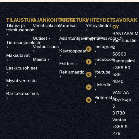
TILAUSTUKI
AJANKOHTAISTA
TUOTETUKI
YHTEYDET
SAVORAK
Tilaus- ja
Venetsialaiset
Varaosat
Yhteystiedot
OY
toimitusehdot
›
›
›
RANTASALM
›
Uutiset ›
Asiantuntijavinkit
myynti@savorak.fi
Teollisuustie
Tietosuojaseloste
›
Vastuullisuus
Instagram
›
2
›
Käyttöoppaat
›
58900
Maksutavat
›
Meistä ›
Facebook
›
Rantasalmi
Esitteet ›
›
+358 50
Laskutusohjeet
Reklamaatio
Youtube
›
589
›
›
Myyntiverkosto
4840
LinkedIn
›
›
VANTAA
Rantakatselmus
Pinterest
›
Åbynkuja
›
5
01730
Vantaa
+358 9
276