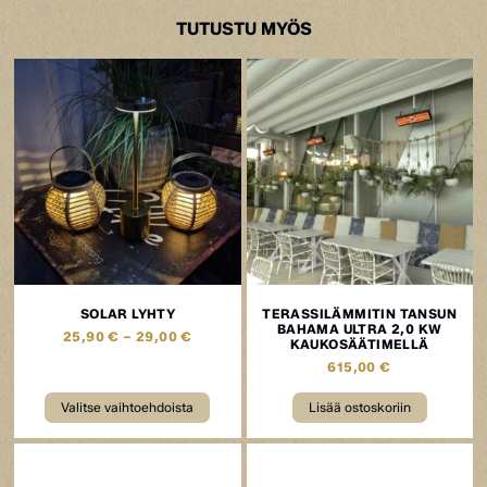
TUTUSTU MYÖS
SOLAR LYHTY
TERASSILÄMMITIN TANSUN
BAHAMA ULTRA 2,0 KW
25,90
€
–
29,00
€
KAUKOSÄÄTIMELLÄ
615,00
€
Valitse vaihtoehdoista
Lisää ostoskoriin