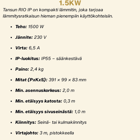
1.5KW
Tansun RIO IP on kompakti lämmitin, joka tarjoaa
lämmitysratkaisun hieman pienempiin käyttökohteisiin.
Teho:
1500 W
Jännite:
230 V
Virta:
6,5 A
IP-luokitus:
IP55 – säänkestävä
Paino:
2,4 kg
Mitat (PxKxS):
391 x 99 x 83 mm
Min. asennuskorkeus:
2,0 m
Min. etäisyys katosta:
0,3 m
Min. etäisyys sivuseinästä:
1,0 m
Kiinnitys:
Seinä- tai kulmakiinnitys
Virtajohto:
3 m, pistokkeella