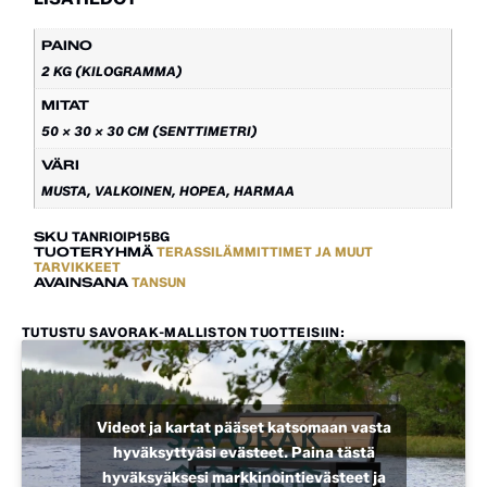
PAINO
2 KG (KILOGRAMMA)
MITAT
50 × 30 × 30 CM (SENTTIMETRI)
VÄRI
MUSTA, VALKOINEN, HOPEA, HARMAA
SKU
TANRIOIP15BG
TUOTERYHMÄ
TERASSILÄMMITTIMET JA MUUT
TARVIKKEET
AVAINSANA
TANSUN
TUTUSTU SAVORAK-MALLISTON TUOTTEISIIN:
Videot ja kartat pääset katsomaan vasta
hyväksyttyäsi evästeet. Paina tästä
hyväksyäksesi markkinointievästeet ja