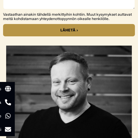
Vastaathan ainakin tähdellä merkittyihin kohtiin. Muut kysymykset auttavat
meitä kohdistamaan yhteydenottopyynnön oikealle henkilölle.
LÄHETÄ ›
s
a
p
i