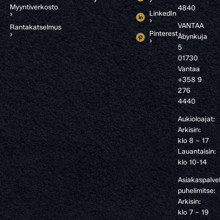
›
›
Myyntiverkosto
4840
LinkedIn
›
›
VANTAA
Rantakatselmus
Pinterest
›
Åbynkuja
›
5
01730
Vantaa
+358 9
276
4440
Aukioloajat:
Arkisin:
klo 8 – 17
Lauantaisin:
klo 10-14
Asiakaspalve
puhelimitse:
Arkisin:
klo 7 – 19