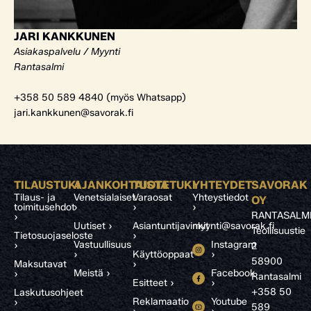
JARI KANKKUNEN
Asiakaspalvelu / Myynti
Rantasalmi
+358 50 589 4840 (myös Whatsapp)
jari.kankkunen@savorak.fi
TILAUSTUKI
AJANKOHTAISTA
TUOTETUKI
YHTEYDET
SAVORAK
Tilaus- ja
Venetsialaiset
Varaosat
Yhteystiedot
OY
toimitusehdot
›
›
›
RANTASALM
›
Uutiset ›
Asiantuntijavinkit
myynti@savorak.fi
Teollisuustie
Tietosuojaseloste
›
Vastuullisuus
Instagram
›
2
›
Käyttöoppaat
›
58900
Maksutavat
›
Meistä ›
Facebook
›
Rantasalmi
Esitteet ›
›
+358 50
Laskutusohjeet
Reklamaatio
Youtube
›
589