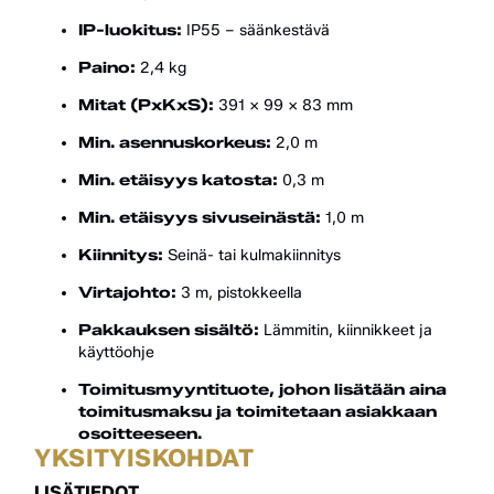
IP-luokitus:
IP55 – säänkestävä
Paino:
2,4 kg
Mitat (PxKxS):
391 x 99 x 83 mm
Min. asennuskorkeus:
2,0 m
Min. etäisyys katosta:
0,3 m
Min. etäisyys sivuseinästä:
1,0 m
Kiinnitys:
Seinä- tai kulmakiinnitys
Virtajohto:
3 m, pistokkeella
Pakkauksen sisältö:
Lämmitin, kiinnikkeet ja
käyttöohje
Toimitusmyyntituote, johon lisätään aina
toimitusmaksu ja toimitetaan asiakkaan
osoitteeseen.
YKSITYISKOHDAT
LISÄTIEDOT