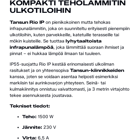
KOMPAKTI TEHOLÄMMITIN
ULKOTILOIHIN
Tansun Rio IP
on pienikokoinen mutta tehokas
infrapunalämmitin, joka on suunniteltu erityisesti pienempiin
ulkotiloihin, kuten parvekkeille, katetuille terasseille tai
mökin kuisteille. Se tuottaa
lyhytaaltoista
infrapunalämpöä
, joka lämmittää suoraan ihmiset ja
pinnat – ei hukkaa lämpöä ilmaan tai tuuleen.
IP55-suojattu Rio IP kestää erinomaisesti ulkoilman
rasitukset ja on yhteensopiva
Tansun-kiinnikkeiden
kanssa, joten se voidaan asentaa helposti esimerkiksi
markiisin tai aurinkovarjon yhteyteen. Seinä- tai
kulmakiinnitys onnistuu vaivattomasti, ja 3 metrin virtajohto
tekee asennuksesta joustavaa.
Tekniset tiedot:
Teho:
1500 W
Jännite:
230 V
Virta:
6,5 A