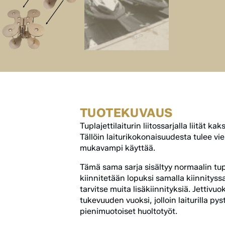
TUOTEKUVAUS
Tuplajettilaiturin liitossarjalla liität kaks
Tällöin laiturikokonaisuudesta tulee v
mukavampi käyttää.
Tämä sama sarja sisältyy normaalin tupla
kiinnitetään lopuksi samalla kiinnityssar
tarvitse muita lisäkiinnityksiä. Jettivuo
tukevuuden vuoksi, jolloin laiturilla p
pienimuotoiset huoltotyöt.