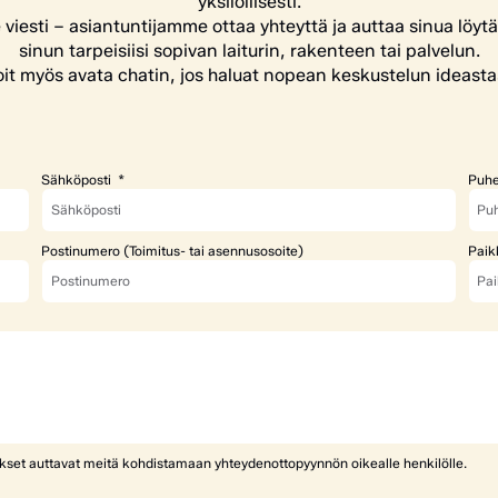
yksilöllisesti.
e viesti – asiantuntijamme ottaa yhteyttä ja auttaa sinua löyt
sinun tarpeisiisi sopivan laiturin, rakenteen tai palvelun.
it myös avata chatin, jos haluat nopean keskustelun ideasta
Sähköposti
Puhe
Postinumero (Toimitus- tai asennusosoite)
Paik
ykset auttavat meitä kohdistamaan yhteydenottopyynnön oikealle henkilölle.