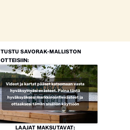
UTUSTU SAVORAK-MALLISTON
OTTEISIIN:
Videot ja kartat pääset katsomaan vasta
hyväksyttyäsi evästeet. Paina tästä
hyväksyäksesi markkinointievästeet ja
ottaaksesi tämän sisällön käyttöön
LAAJAT MAKSUTAVAT: