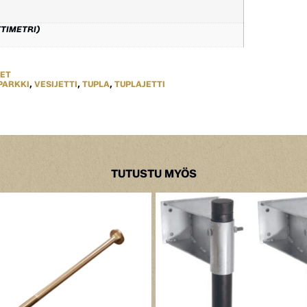
TTIMETRI)
EET
PARKKI
,
VESIJETTI
,
TUPLA
,
TUPLAJETTI
TUTUSTU MYÖS