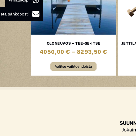
WhatsApp
etä sähköposti
OLONEUVOS – TEE-SE-ITSE
JETTIL
4050,00
€
–
8293,50
€
Valitse vaihtoehdoista
SUUNN
Jokain