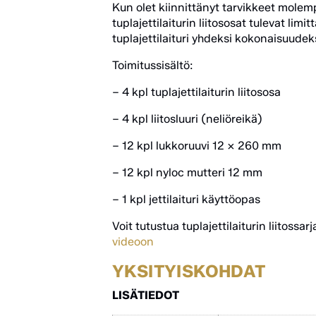
Kun olet kiinnittänyt tarvikkeet molempii
tuplajettilaiturin liitososat tulevat limi
tuplajettilaituri yhdeksi kokonaisuudeks
Toimitussisältö:
– 4 kpl tuplajettilaiturin liitososa
– 4 kpl liitosluuri (neliöreikä)
– 12 kpl lukkoruuvi 12 x 260 mm
– 12 kpl nyloc mutteri 12 mm
– 1 kpl jettilaituri käyttöopas
Voit tutustua tuplajettilaiturin liitos
videoon
YKSITYISKOHDAT
LISÄTIEDOT