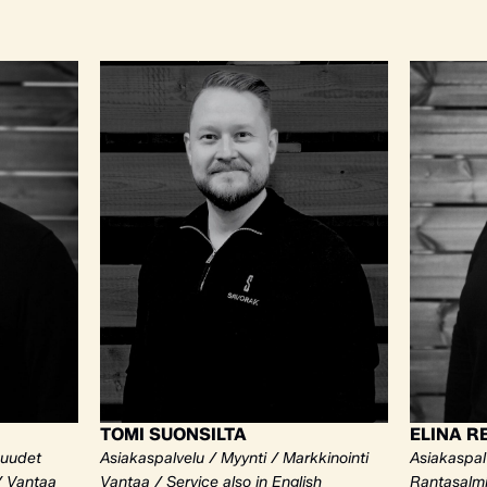
TOMI SUONSILTA
ELINA R
kuudet
Asiakaspalvelu / Myynti / Markkinointi
Asiakaspalv
/ Vantaa
Vantaa / Service also in English
Rantasalm