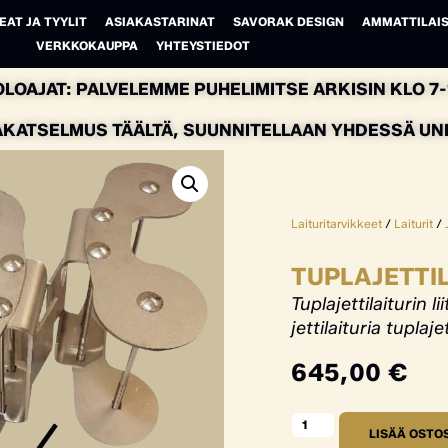
EAT JA TYYLIT
ASIAKASTARINAT
SAVORAK DESIGN
AMMATTILAIS
VERKKOKAUPPA
YHTEYSTIEDOT
LOAJAT: PALVELEMME PUHELIMITSE ARKISIN KLO 7-1
AKATSELMUS TÄÄLTÄ, SUUNNITELLAAN YHDESSÄ UNEL
Laituritarvikkeet
/
Laiturit
/
TUPLAJETTI
Tuplajettilaiturin li
jettilaituria tuplajet
645,00
€
LISÄÄ OSTO