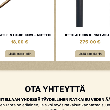
AITURIN LUKKORUUVI + MUTTERI
JETTILAITURIN KIINNITYSS
18,00
€
275,00
€
Lisää ostoskoriin
Lisää ostoskoriin
OTA YHTEYTTÄ
ITELLAAN YHDESSÄ TÄYDELLINEN RATKAISU VEDEN Ä
en ranta on erilainen, ja siksi myös ratkaisut kannattaa suun