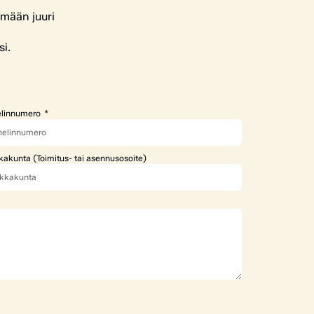
ämään juuri
si.
linnumero
kakunta (Toimitus- tai asennusosoite)