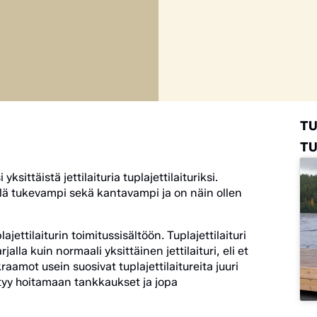
T
TU
i yksittäistä jettilaituria tuplajettilaituriksi.
ielä tukevampi sekä kantavampi ja on näin ollen
jettilaiturin toimitussisältöön. Tuplajettilaituri
jalla kuin normaali yksittäinen jettilaituri, eli et
kraamot usein suosivat tuplajettilaitureita juuri
ystyy hoitamaan tankkaukset ja jopa