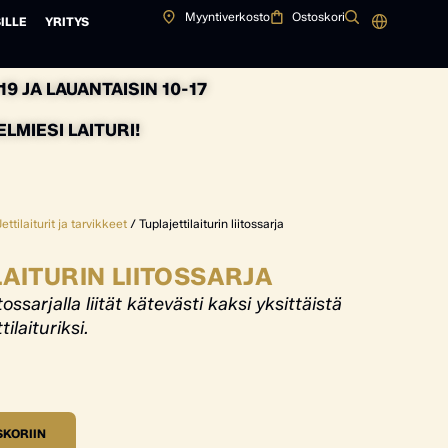
Myyntiverkosto
Ostoskori
ILLE
YRITYS
9 JA LAUANTAISIN 10-17
MIESI LAITURI!
Jettilaiturit ja tarvikkeet
/ Tuplajettilaiturin liitossarja
LAITURIN LIITOSSARJA
itossarjalla liität kätevästi kaksi yksittäistä
tilaituriksi.
SKORIIN