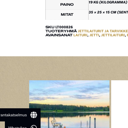
19 KG (KILOGRAMMA)
PAINO
35 × 25 × 15 CM (SEN
MITAT
SKU
LT000826
TUOTERYHMÄ
JETTILAITURIT JA TARVIKK
AVAINSANAT
LAITURI
,
JETTI
,
JETTILAITURI
,
 rantakatselmus