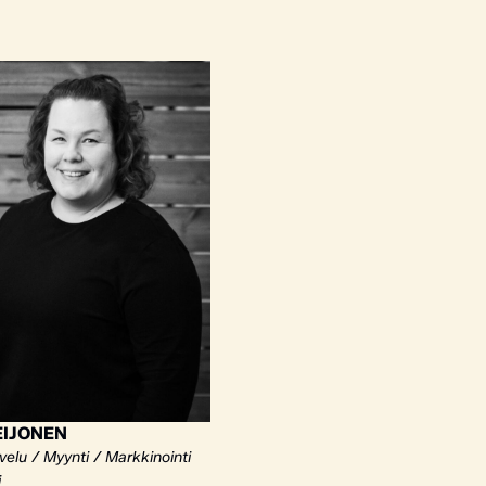
EIJONEN
elu / Myynti / Markkinointi
i