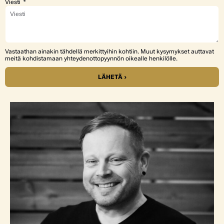
Viesti
Vastaathan ainakin tähdellä merkittyihin kohtiin. Muut kysymykset auttavat
meitä kohdistamaan yhteydenottopyynnön oikealle henkilölle.
LÄHETÄ ›