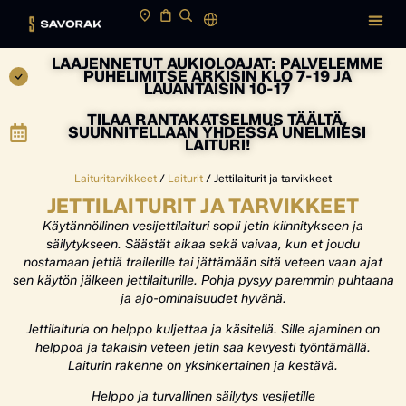
LAAJENNETUT AUKIOLOAJAT: PALVELEMME
PUHELIMITSE ARKISIN KLO 7-19 JA
LAUANTAISIN 10-17
TILAA RANTAKATSELMUS TÄÄLTÄ,
SUUNNITELLAAN YHDESSÄ UNELMIESI
LAITURI!
Laituritarvikkeet
/
Laiturit
/ Jettilaiturit ja tarvikkeet
JETTILAITURIT JA TARVIKKEET
Käytännöllinen vesijettilaituri sopii jetin kiinnitykseen ja
säilytykseen. Säästät aikaa sekä vaivaa, kun et joudu
nostamaan jettiä trailerille tai jättämään sitä veteen vaan ajat
sen käytön jälkeen jettilaiturille. Pohja pysyy paremmin puhtaana
ja ajo-ominaisuudet hyvänä.
Jettilaituria on helppo kuljettaa ja käsitellä. Sille ajaminen on
helppoa ja takaisin veteen jetin saa kevyesti työntämällä.
Laiturin rakenne on yksinkertainen ja kestävä.
Helppo ja turvallinen säilytys vesijetille