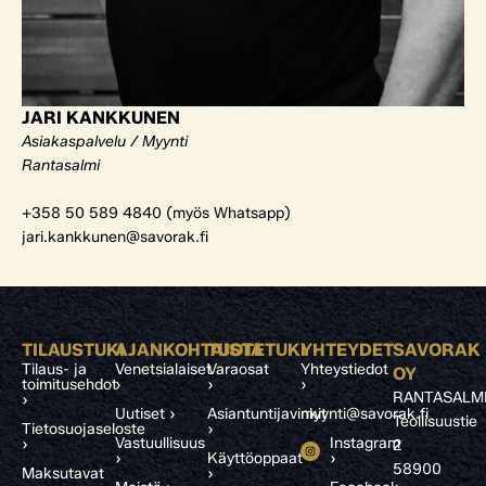
JARI KANKKUNEN
Asiakaspalvelu / Myynti
Rantasalmi
+358 50 589 4840 (myös Whatsapp)
jari.kankkunen@savorak.fi
TILAUSTUKI
AJANKOHTAISTA
TUOTETUKI
YHTEYDET
SAVORAK
Tilaus- ja
Venetsialaiset
Varaosat
Yhteystiedot
OY
toimitusehdot
›
›
›
RANTASALM
›
Uutiset ›
Asiantuntijavinkit
myynti@savorak.fi
Teollisuustie
Tietosuojaseloste
›
Vastuullisuus
Instagram
›
2
›
Käyttöoppaat
›
58900
Maksutavat
›