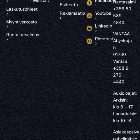
Meistä ›
Facebook
›
Rantasalmi
Esitteet ›
›
+358 50
Laskutusohjeet
Reklamaatio
Youtube
›
589
›
›
Myyntiverkosto
4840
LinkedIn
›
›
VANTAA
Rantakatselmus
Pinterest
›
Åbynkuja
›
5
01730
Vantaa
+358 9
276
4440
Aukioloajat:
Arkisin:
klo 8 – 17
Lauantaisin:
klo 10-14
Asiakaspalve
puhelimitse: