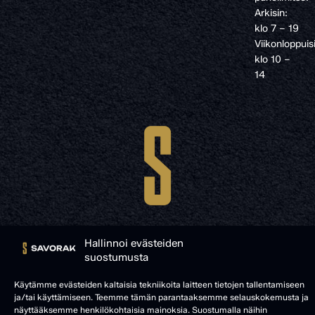
Arkisin:
klo 7 – 19
Viikonloppuis
klo 10 –
14
Hallinnoi evästeiden
suostumusta
© SAVORAK 2025
Käytämme evästeiden kaltaisia tekniikoita laitteen tietojen tallentamiseen
ja/tai käyttämiseen. Teemme tämän parantaaksemme selauskokemusta ja
näyttääksemme henkilökohtaisia mainoksia. Suostumalla näihin