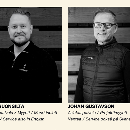
SUONSILTA
JOHAN GUSTAVSON
palvelu / Myynti / Markkinointi
Asiakaspalvelu / Projektimyynti
 Service also in English
Vantaa / Service också på Sven