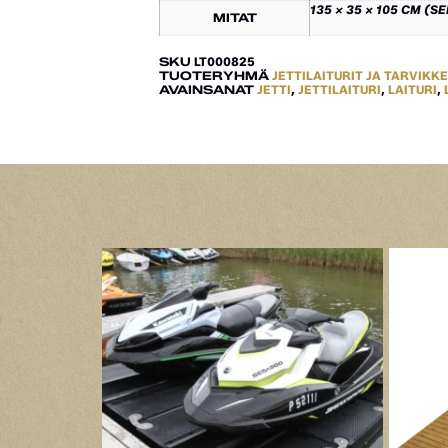
135 × 35 × 105 CM (S
MITAT
SKU
LT000825
TUOTERYHMÄ
JETTILAITURIT JA TARVIKK
AVAINSANAT
JETTI
,
JETTILAITURI
,
LAITURI
,