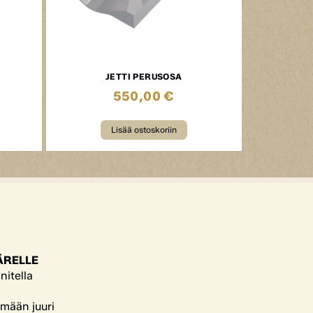
JETTI PERUSOSA
550,00
€
Lisää ostoskoriin
ÄRELLE
nitella
ämään juuri