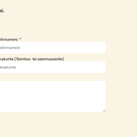
si.
linnumero
kakunta (Toimitus- tai asennusosoite)