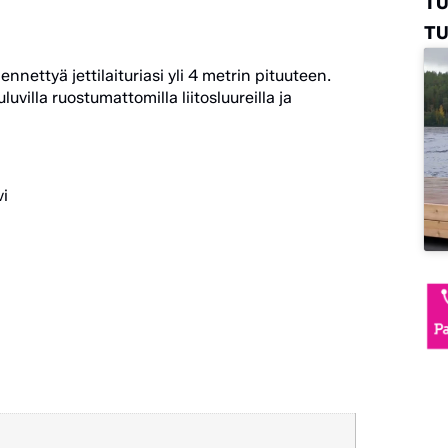
T
TU
dennettyä jettilaituriasi yli 4 metrin pituuteen.
uvilla ruostumattomilla liitosluureilla ja
vi