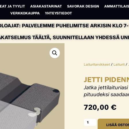
EAT JA TYYLIT
ASIAKASTARINAT
SAVORAK DESIGN
AMMATTILAIS
VERKKOKAUPPA
YHTEYSTIEDOT
LOAJAT: PALVELEMME PUHELIMITSE ARKISIN KLO 7-1
AKATSELMUS TÄÄLTÄ, SUUNNITELLAAN YHDESSÄ UNEL
Laituritarvikkeet
/
Laiturit
/
JETTI PIDE
Jatka jettilaiturias
pituudeksi saadaan
720,00
€
LISÄÄ OSTO