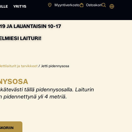
Myyntiverkosto
Ostoskori
ILLE
YRITYS
9 JA LAUANTAISIN 10-17
MIESI LAITURI!
Jettilaiturit ja tarvikkeet
/ Jetti pidennysosa
NNYSOSA
i kätevästi tällä pidennysosalla. Laiturin
 pidennettynä yli 4 metriä.
SKORIIN