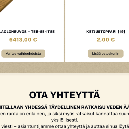
LAOLONEUVOS – TEE-SE-ITSE
KETJUSTOPPARI [19]
6413,00
€
2,00
€
Valitse vaihtoehdoista
Lisää ostoskoriin
OTA YHTEYTTÄ
ITELLAAN YHDESSÄ TÄYDELLINEN RATKAISU VEDEN Ä
en ranta on erilainen, ja siksi myös ratkaisut kannattaa suun
yksilöllisesti.
e viesti – asiantuntijamme ottaa yhteyttä ja auttaa sinua löyt