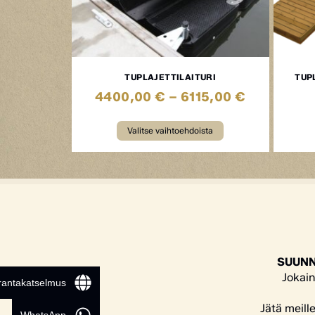
TUPLAJETTILAITURI
TUP
4400,00
€
–
6115,00
€
Valitse vaihtoehdoista
SUUNN
Jokain
 rantakatselmus
Jätä meill