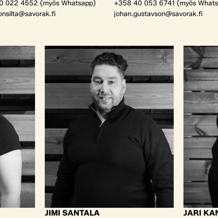
0 022 4552 (myös Whatsapp)
+358 40 053 6741 (myös Whats
onsilta@savorak.fi
johan.gustavson@savorak.fi
JIMI SANTALA
JARI K