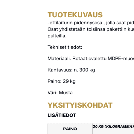
TUOTEKUVAUS
Jettilaiturin pidennysosa , jolla saat pi
Osat yhdistetään toisiinsa pakettiin kuul
pulteilla.
Tekniset tiedot:
Materiaali: Rotaatiovalettu MDPE-muo
Kantavuus: n. 300 kg
Paino: 29 kg
Väri: Musta
YKSITYISKOHDAT
LISÄTIEDOT
30 KG (KILOGRAMMA)
PAINO