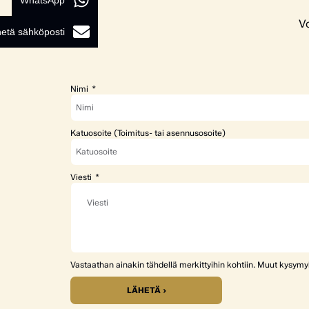
WhatsApp
Vo
etä sähköposti
Nimi
Katuosoite (Toimitus- tai asennusosoite)
Viesti
Vastaathan ainakin tähdellä merkittyihin kohtiin. Muut kysym
LÄHETÄ ›