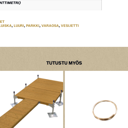
ENTTIMETRI)
EET
LUISKA
,
LUURI
,
PARKKI
,
VARAOSA
,
VESIJETTI
TUTUSTU MYÖS