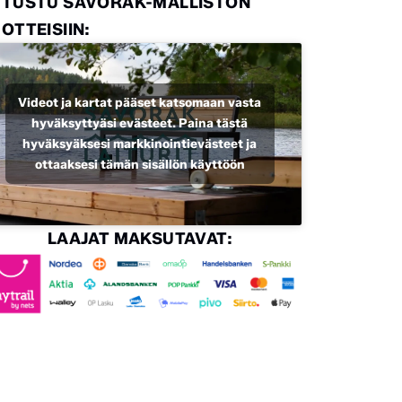
UTUSTU SAVORAK-MALLISTON
OTTEISIIN:
Videot ja kartat pääset katsomaan vasta
hyväksyttyäsi evästeet. Paina tästä
hyväksyäksesi markkinointievästeet ja
ottaaksesi tämän sisällön käyttöön
LAAJAT MAKSUTAVAT: