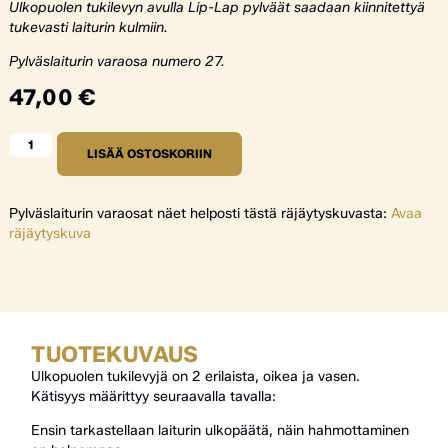
Ulkopuolen tukilevyn avulla Lip-Lap pylväät saadaan kiinnitettyä
tukevasti laiturin kulmiin.
Pylväslaiturin varaosa numero 27.
47,00
€
LISÄÄ OSTOSKORIIN
Pylväslaiturin varaosat näet helposti tästä räjäytyskuvasta:
Avaa
räjäytyskuva
TUOTEKUVAUS
Ulkopuolen tukilevyjä on 2 erilaista, oikea ja vasen.
Kätisyys määrittyy seuraavalla tavalla:
Ensin tarkastellaan laiturin ulkopäätä, näin hahmottaminen