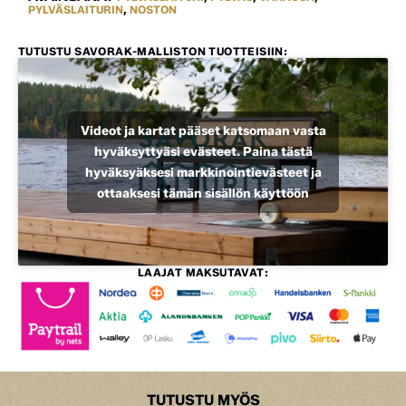
PYLVÄSLAITURIN
,
NOSTON
TUTUSTU SAVORAK-MALLISTON TUOTTEISIIN:
Videot ja kartat pääset katsomaan vasta
hyväksyttyäsi evästeet. Paina tästä
hyväksyäksesi markkinointievästeet ja
ottaaksesi tämän sisällön käyttöön
LAAJAT MAKSUTAVAT:
TUTUSTU MYÖS