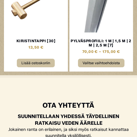
KIRISTINTAPPI [30]
PYLVÄSPROFIILI: 1 M | 1,5 M | 2
M | 2,5 M [7]
13,50
€
70,00
€
–
175,00
€
Lisää ostoskoriin
Valitse vaihtoehdoista
OTA YHTEYTTÄ
SUUNNITELLAAN YHDESSÄ TÄYDELLINEN
RATKAISU VEDEN ÄÄRELLE
Jokainen ranta on erilainen, ja siksi myös ratkaisut kannattaa
suunnitella yksilöllisesti.