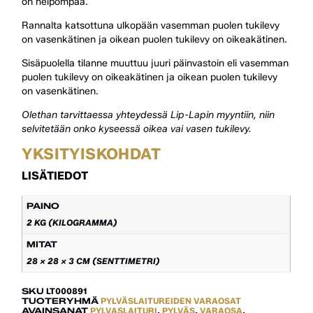
on helpompaa.
Rannalta katsottuna ulkopään vasemman puolen tukilevy
on vasenkätinen ja oikean puolen tukilevy on oikeakätinen.
Sisäpuolella tilanne muuttuu juuri päinvastoin eli vasemman
puolen tukilevy on oikeakätinen ja oikean puolen tukilevy
on vasenkätinen.
Olethan tarvittaessa yhteydessä Lip-Lapin myyntiin, niin
selvitetään onko kyseessä oikea vai vasen tukilevy.
YKSITYISKOHDAT
LISÄTIEDOT
PAINO
2 KG (KILOGRAMMA)
MITAT
28 × 28 × 3 CM (SENTTIMETRI)
SKU
LT000891
TUOTERYHMÄ
PYLVÄSLAITUREIDEN VARAOSAT
AVAINSANAT
PYLVASLAITURI
,
PYLVÄS
,
VARAOSA
,