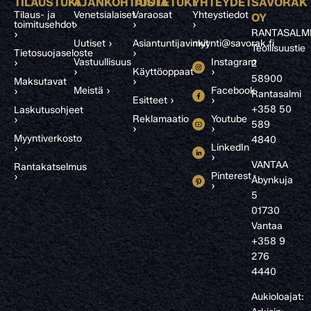
TILAUSTUKI
AJANKOHTAISTA
TUOTETUKI
YHTEYDET
SAVORAK
Tilaus- ja
Venetsialaiset
Varaosat
Yhteystiedot
OY
toimitusehdot
›
›
›
RANTASALM
›
Uutiset ›
Asiantuntijavinkit
myynti@savorak.fi
Teollisuustie
Tietosuojaseloste
›
Vastuullisuus
Instagram
›
2
›
Käyttöoppaat
›
58900
Maksutavat
›
Meistä ›
Facebook
›
Rantasalmi
Esitteet ›
›
+358 50
Laskutusohjeet
Reklamaatio
Youtube
›
589
›
›
Myyntiverkosto
4840
LinkedIn
›
›
VANTAA
Rantakatselmus
Pinterest
›
Åbynkuja
›
5
01730
Vantaa
+358 9
276
4440
Aukioloajat: