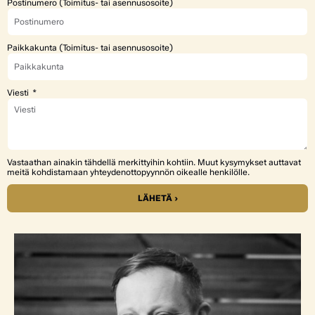
Postinumero (Toimitus- tai asennusosoite)
Paikkakunta (Toimitus- tai asennusosoite)
Viesti
Vastaathan ainakin tähdellä merkittyihin kohtiin. Muut kysymykset auttavat
meitä kohdistamaan yhteydenottopyynnön oikealle henkilölle.
LÄHETÄ ›