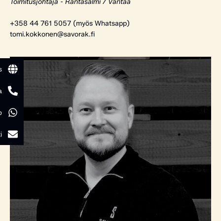
Toimitusjohtaja - Rantasalmi / Vantaa
+358 44 761 5057 (myös Whatsapp)
tomi.kokkonen@savorak.fi
s
a
p
i