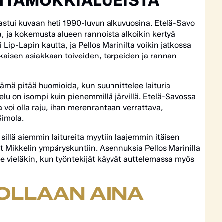
NTAMÖKKIALUEISTA
i astui kuvaan heti 1990-luvun alkuvuosina. Etelä-Savo
a, ja kokemusta alueen rannoista alkoikin kertyä
 Lip-Lapin kautta, ja Pellos Marinilta voikin jatkossa
okaisen asiakkaan toiveiden, tarpeiden ja rannan
ämä pitää huomioida, kun suunnittelee laituria
u on isompi kuin pienemmillä järvillä. Etelä-Savossa
a voi olla raju, ihan merenrantaan verrattava,
Simola.
sillä aiemmin laitureita myytiin laajemmin itäisen
t Mikkelin ympäryskuntiin. Asennuksia Pellos Marinilla
e vieläkin, kun työntekijät käyvät auttelemassa myös
OLLAAN AINA