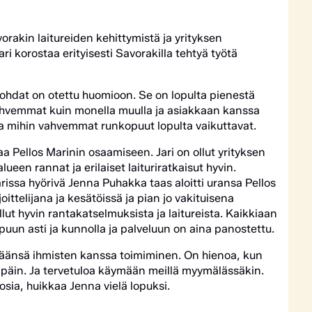
rakin laitureiden kehittymistä ja yrityksen
ri korostaa erityisesti Savorakilla tehtyä työtä
kohdat on otettu huomioon. Se on lopulta pienestä
vahvemmat kuin monella muulla ja asiakkaan kanssa
ja mihin vahvemmat runkopuut lopulta vaikuttavat.
a Pellos Marinin osaamiseen. Jari on ollut yrityksen
ueen rannat ja erilaiset laituriratkaisut hyvin.
rissa hyörivä Jenna Puhakka taas aloitti uransa Pellos
ittelijana ja kesätöissä ja pian jo vakituisena
lut hyvin rantakatselmuksista ja laitureista. Kaikkiaan
puun asti ja kunnolla ja palveluun on aina panostettu.
ipäänsä ihmisten kanssa toimiminen. On hienoa, kun
enpäin. Ja tervetuloa käymään meillä myymälässäkin.
aosia, huikkaa Jenna vielä lopuksi.