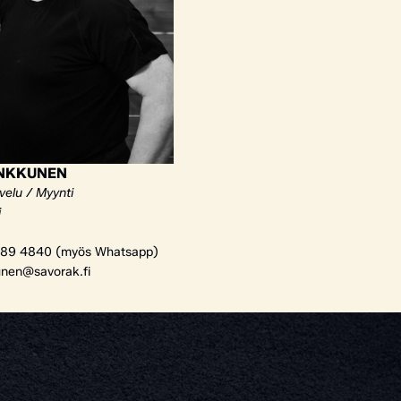
ANKKUNEN
velu / Myynti
i
89 4840 (myös Whatsapp)
unen@savorak.fi