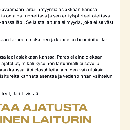
ee avaamaan laiturinmyyntiä asiakkaan kanssa
nta on aina tunnettava ja sen erityispiirteet otettava
ssa läpi. Sellaista laituria ei myydä, joka ei selvästi
iakkaan tarpeen mukainen ja kohde on huomioitu, Jari
essä läpi asiakkaan kanssa. Paras ei aina olekaan
ajatellut, mikäli kyseinen laiturimalli ei sovellu
an kanssa läpi olosuhteita ja niiden vaikutuksia.
laitureita kannata asentaa ja vedenpinnan vaihtelun
eet, Jari tiivistää.
AA AJATUSTA
AINEN LAITURIN