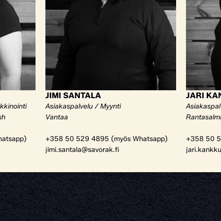
JIMI SANTALA
JARI K
kkinointi
Asiakaspalvelu / Myynti
Asiakaspal
sh
Vantaa
Rantasalm
atsapp)
+358 50 529 4895 (myös Whatsapp)
+358 50 5
jimi.santala@savorak.fi
jari.kankk