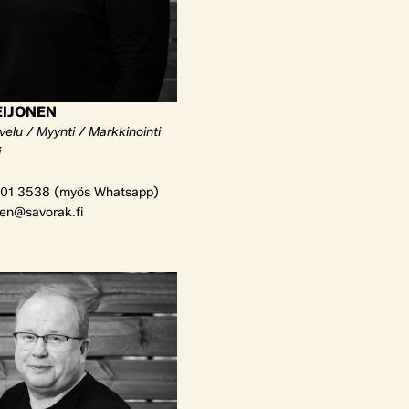
EIJONEN
elu / Myynti / Markkinointi
i
01 3538 (myös Whatsapp)
nen@savorak.fi