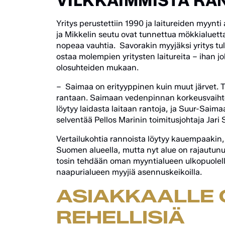
VILKKAIMMISTA RA
Yritys perustettiin 1990 ja laitureiden myynt
ja Mikkelin seutu ovat tunnettua mökkialuett
nopeaa vauhtia. Savorakin myyjäksi yritys tuli
ostaa molempien yritysten laitureita – ihan j
olosuhteiden mukaan.
– Saimaa on erityyppinen kuin muut järvet. T
rantaan. Saimaan vedenpinnan korkeusvaihtel
löytyy laidasta laitaan rantoja, ja Suur-Saima
selventää Pellos Marinin toimitusjohtaja Jari 
Vertailukohtia rannoista löytyy kauempaakin, 
Suomen alueella, mutta nyt alue on rajautunu
tosin tehdään oman myyntialueen ulkopuolell
naapurialueen myyjiä asennuskeikoilla.
ASIAKKAALLE 
REHELLISIÄ