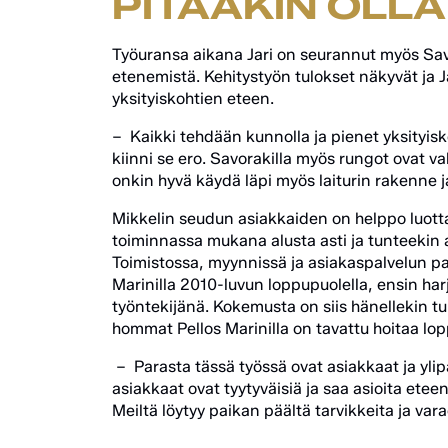
PITÄÄKIN OLLA
Työuransa aikana Jari on seurannut myös Savo
etenemistä. Kehitystyön tulokset näkyvät ja Ja
yksityiskohtien eteen.
– Kaikki tehdään kunnolla ja pienet yksityis
kiinni se ero. Savorakilla myös rungot ovat 
onkin hyvä käydä läpi myös laiturin rakenne 
Mikkelin seudun asiakkaiden on helppo luotta
toiminnassa mukana alusta asti ja tunteekin al
Toimistossa, myynnissä ja asiakaspalvelun pa
Marinilla 2010-luvun loppupuolella, ensin harjo
työntekijänä. Kokemusta on siis hänellekin tul
hommat Pellos Marinilla on tavattu hoitaa lop
– Parasta tässä työssä ovat asiakkaat ja yl
asiakkaat ovat tyytyväisiä ja saa asioita ete
Meiltä löytyy paikan päältä tarvikkeita ja var