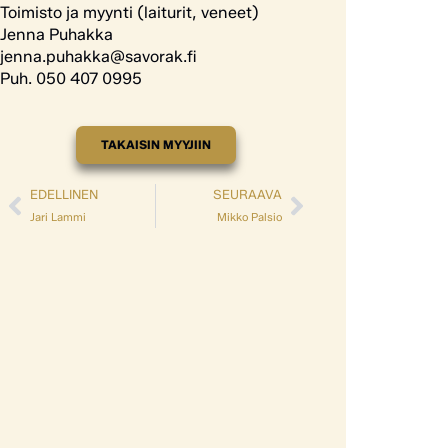
Toimisto ja myynti (laiturit, veneet)
Jenna Puhakka
jenna.puhakka@savorak.fi
Puh. 050 407 0995
TAKAISIN MYYJIIN
EDELLINEN
SEURAAVA
Jari Lammi
Mikko Palsio