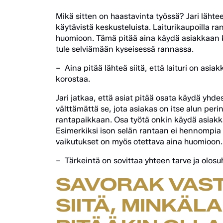
Mikä sitten on haastavinta työssä? Jari läht
käytävistä keskusteluista. Laiturikaupoilla ra
huomioon. Tämä pitää aina käydä asiakkaan kan
tule selviämään kyseisessä rannassa.
– Aina pitää lähteä siitä, että laituri on as
korostaa.
Jari jatkaa, että asiat pitää osata käydä yhd
välttämättä se, jota asiakas on itse alun perin 
rantapaikkaan. Osa työtä onkin käydä asiakka
Esimerkiksi ison selän rantaan ei hennompia 
vaikutukset on myös otettava aina huomioon.
– Tärkeintä on sovittaa yhteen tarve ja olosuht
SAVORAK VAST
SIITÄ, MINKÄL