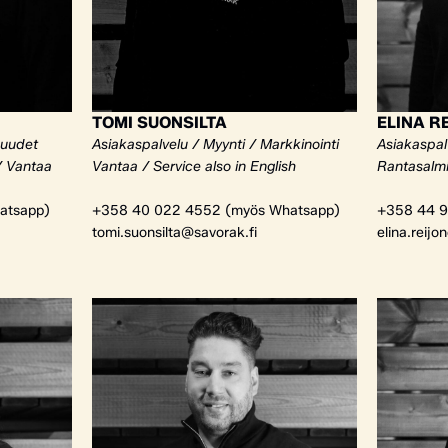
TOMI SUONSILTA
ELINA R
kuudet
Asiakaspalvelu / Myynti / Markkinointi
Asiakaspalv
/ Vantaa
Vantaa / Service also in English
Rantasalm
atsapp)
+358 40 022 4552 (myös Whatsapp)
+358 44 9
tomi.suonsilta@savorak.fi
elina.reijo