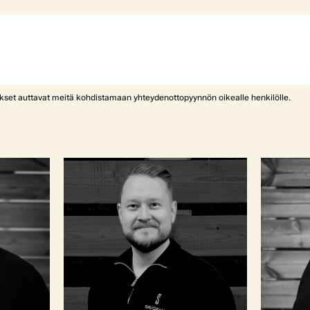
ykset auttavat meitä kohdistamaan yhteydenottopyynnön oikealle henkilölle.