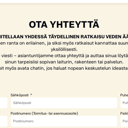
OTA YHTEYTTÄ
ITELLAAN YHDESSÄ TÄYDELLINEN RATKAISU VEDEN Ä
en ranta on erilainen, ja siksi myös ratkaisut kannattaa suun
yksilöllisesti.
e viesti – asiantuntijamme ottaa yhteyttä ja auttaa sinua löyt
sinun tarpeisiisi sopivan laiturin, rakenteen tai palvelun.
it myös avata chatin, jos haluat nopean keskustelun ideasta
Sähköposti
Puhe
Postinumero (Toimitus- tai asennusosoite)
Paik