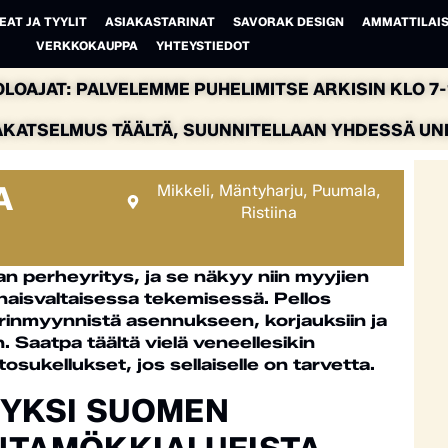
EAT JA TYYLIT
ASIAKASTARINAT
SAVORAK DESIGN
AMMATTILAIS
VERKKOKAUPPA
YHTEYSTIEDOT
LOAJAT: PALVELEMME PUHELIMITSE ARKISIN KLO 7-1
AKATSELMUS TÄÄLTÄ, SUUNNITELLAAN YHDESSÄ UNEL
A
Mikkeli
,
Mäntyharju
,
Puumala
,
Ristiina
alan perheyritys, ja se näkyy niin myyjien
isvaltaisessa tekemisessä. Pellos
turinmyynnistä asennukseen, korjauksiin ja
Saatpa täältä vielä veneellesikin
tosukellukset, jos sellaiselle on tarvetta.
 YKSI SUOMEN