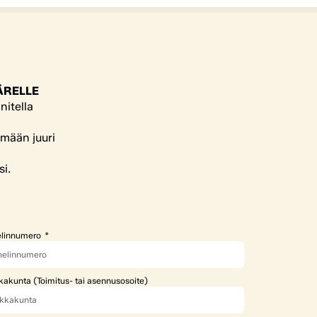
ÄRELLE
nitella
ämään juuri
si.
linnumero
kakunta (Toimitus- tai asennusosoite)