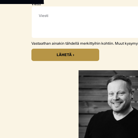
Viesti
Vastaathan ainakin tähdellä merkittyihin kohtiin. Muut kysym
LÄHETÄ ›