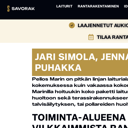
LAITURIT
RANTARAKENTAMINEN
ID
LAAJENNETUT AUKIO
TILAA RANT
JARI SIMOLA, JENN
PUHAKKA
Pellos Marin on pitkän linjan laituri
kokemuksessa kuin vakaassa kokona
Marinilla hoituukin koko paketti lai
huoltoon sekä terassirakennukseen. 
talvisäilytyksen, tai pollareiden huol
TOIMINTA-ALUEENA