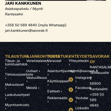
JARI KANKKUNEN
Asiakaspalvelu / Myynti
Rantasalmi
+358 50 589 4840 (myös Whatsapp)
jari.kankkunen@savorak.fi
TILAUSTUKI
AJANKOHTAISTA
TUOTETUKI
YHTEYDET
SAVORAK
Tilaus- ja
Venetsialaiset
Varaosat
Yhteystiedot
OY
toimitusehdot
›
›
›
RANTASALM
›
Uutiset ›
Asiantuntijavinkit
myynti@savorak.fi
Teollisuustie
Tietosuojaseloste
›
Vastuullisuus
Instagram
›
2
›
Käyttöoppaat
›
58900
Maksutavat
›
Meistä ›
Facebook
›
Rantasalmi
Esitteet ›
›
+358 50
Laskutusohjeet
Reklamaatio
Youtube
›
589
›
›
Myyntiverkosto
4840
LinkedIn
›