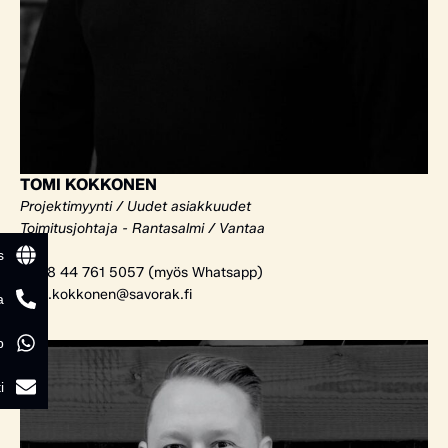
TOMI KOKKONEN
Projektimyynti / Uudet asiakkuudet
Toimitusjohtaja - Rantasalmi / Vantaa
s
+358 44 761 5057 (myös Whatsapp)
tomi.kokkonen@savorak.fi
a
p
i