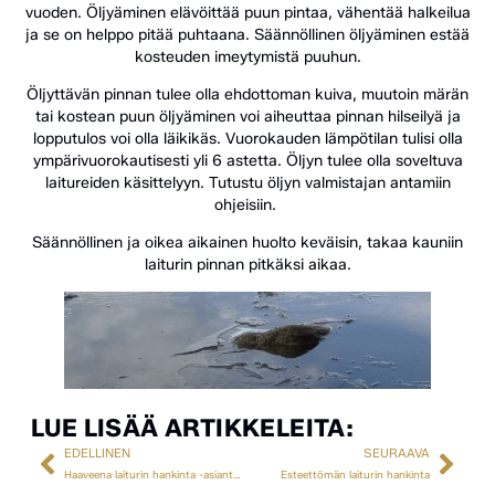
vuoden. Öljyäminen elävöittää puun pintaa, vähentää halkeilua
ja se on helppo pitää puhtaana. Säännöllinen öljyäminen estää
kosteuden imeytymistä puuhun.
Öljyttävän pinnan tulee olla ehdottoman kuiva, muutoin märän
tai kostean puun öljyäminen voi aiheuttaa pinnan hilseilyä ja
lopputulos voi olla läikikäs. Vuorokauden lämpötilan tulisi olla
ympärivuorokautisesti yli 6 astetta. Öljyn tulee olla soveltuva
laitureiden käsittelyyn. Tutustu öljyn valmistajan antamiin
ohjeisiin.
Säännöllinen ja oikea aikainen huolto keväisin, takaa kauniin
laiturin pinnan pitkäksi aikaa.
LUE LISÄÄ ARTIKKELEITA:
EDELLINEN
SEURAAVA
Haaveena laiturin hankinta -asiantuntijat apunasi!
Esteettömän laiturin hankinta