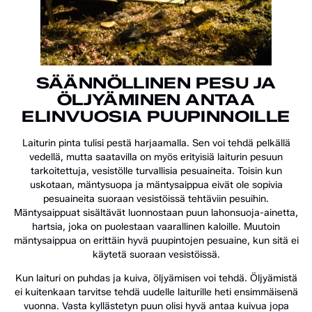
SÄÄNNÖLLINEN PESU JA
ÖLJYÄMINEN ANTAA
ELINVUOSIA PUUPINNOILLE
Laiturin pinta tulisi pestä harjaamalla. Sen voi tehdä pelkällä
vedellä, mutta saatavilla on myös erityisiä laiturin pesuun
tarkoitettuja, vesistölle turvallisia pesuaineita. Toisin kun
uskotaan, mäntysuopa ja mäntysaippua eivät ole sopivia
pesuaineita suoraan vesistöissä tehtäviin pesuihin.
Mäntysaippuat sisältävät luonnostaan puun lahonsuoja-ainetta,
hartsia, joka on puolestaan vaarallinen kaloille. Muutoin
mäntysaippua on erittäin hyvä puupintojen pesuaine, kun sitä ei
käytetä suoraan vesistöissä.
Kun laituri on puhdas ja kuiva, öljyämisen voi tehdä. Öljyämistä
ei kuitenkaan tarvitse tehdä uudelle laiturille heti ensimmäisenä
vuonna. Vasta kyllästetyn puun olisi hyvä antaa kuivua jopa