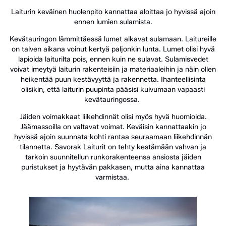
Laiturin keväinen huolenpito kannattaa aloittaa jo hyvissä ajoin
ennen lumien sulamista.
Kevätauringon lämmittäessä lumet alkavat sulamaan. Laitureille
on talven aikana voinut kertyä paljonkin lunta. Lumet olisi hyvä
lapioida laiturilta pois, ennen kuin ne sulavat. Sulamisvedet
voivat imeytyä laiturin rakenteisiin ja materiaaleihin ja näin ollen
heikentää puun kestävyyttä ja rakennetta. Ihanteellisinta
olisikin, että laiturin puupinta pääsisi kuivumaan vapaasti
kevätauringossa.
Jäiden voimakkaat liikehdinnät olisi myös hyvä huomioida.
Jäämassoilla on valtavat voimat. Keväisin kannattaakin jo
hyvissä ajoin suunnata kohti rantaa seuraamaan liikehdinnän
tilannetta. Savorak Laiturit on tehty kestämään vahvan ja
tarkoin suunnitellun runkorakenteensa ansiosta jäiden
puristukset ja hyytävän pakkasen, mutta aina kannattaa
varmistaa.