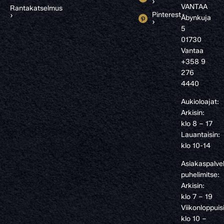
›
VANTAA
Rantakatselmus
Pinterest
›
Åbynkuja
›
5
01730
Vantaa
+358 9
276
4440
Aukioloajat:
Arkisin:
klo 8 – 17
Lauantaisin:
klo 10-14
Asiakaspalve
puhelimitse:
Arkisin:
klo 7 – 19
Viikonloppuis
klo 10 –