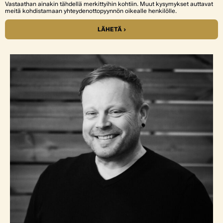
Vastaathan ainakin tähdellä merkittyihin kohtiin. Muut kysymykset auttavat
meitä kohdistamaan yhteydenottopyynnön oikealle henkilölle.
LÄHETÄ ›