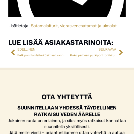
Lisätietoja:
Satamalaiturit, vierasvenesatamat ja uimalat
LUE LISÄÄ ASIAKASTARINOITA:
EDELLINEN
SEURAAVA
Putkiponttonilaituri Saimaan rannalle
Koko perheen putkiponttonilaituri
OTA YHTEYTTÄ
SUUNNITELLAAN YHDESSÄ TÄYDELLINEN
RATKAISU VEDEN ÄÄRELLE
Jokainen ranta on erilainen, ja siksi myös ratkaisut kannattaa
suunnitella yksilöllisesti.
Jätä meille viesti – asiantuntijamme ottaa yhteyttä ja auttaa