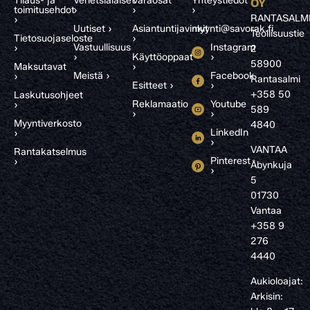
Tilaus- ja
Venetsialaiset
Varaosat
Yhteystiedot
OY
toimitusehdot
›
›
›
RANTASALM
›
Uutiset ›
Asiantuntijavinkit
myynti@savorak.fi
Teollisuustie
Tietosuojaseloste
›
Vastuullisuus
Instagram
›
2
›
Käyttöoppaat
›
58900
Maksutavat
›
Meistä ›
Facebook
›
Rantasalmi
Esitteet ›
›
+358 50
Laskutusohjeet
Reklamaatio
Youtube
›
589
›
›
Myyntiverkosto
4840
LinkedIn
›
›
VANTAA
Rantakatselmus
Pinterest
›
Åbynkuja
›
5
01730
Vantaa
+358 9
276
4440
Aukioloajat:
Arkisin: