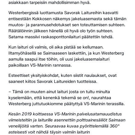
asiakkaan tarpeisiin mahdollisimman hyvä.
Westerbergissä luottamusta Savorak Laitureihin kasvatti
entisestään Kokkosen näkemys jakeluasemasta sekä tämän
muutos- ja parannusehdotukset sen toteuttamisen suhteen.
Räätälöinnin jälkeen hänellä oli hyvä olo työn suhteen.
Satama massiivi raskasponttonilaituri päätettiin tehdä.
Kun laituri oli valmis, oli aika pistää se kellumaan.
Iltamyöhäsellä se Saimaaseen laskettiin, ja kun Westerberg
aamulla saapui itse töihin, oli uusi jakeluasemalaituri
paikoillaan VS-Marinin rannassa.
Esteettiset yksityiskohdat, kuten siistit naulaukset, ovat
saaneet kiitos Savorak Laitureiden tuotteissa.
– Tämä on muuten ainut laituri josta on tultu minulta
kyselemään, että kenenkä tekemä se on!, naurahtaa
Westerberg juttutuokiomme päätyttyä VS-Marinin terassilla.
Kesän 2019 koittaessa VS-Marinin palvelusatamauudistus
viimeisteltiin ja laiturille asennettiin polttoainesäiliöt Saimaan
veneilijöitä varten. Seuraavaa kuvaa pyörittelemällä 360°
asteisesti voit nähdä täysin valmiin laiturin