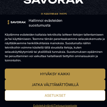
© SAVORAK 2025
Hallinnoi evästeiden
suostumusta
Käytämme evästeiden kaltaisia tekniikoita laitteen tietojen tallentamiseen
ja/tai käyttämiseen. Teemme tämän parantaaksemme selauskokemusta ja
näyttääksemme henkilökohtaisia mainoksia. Suostumalla näihin
tekniikoihin voimme käsitellä tällä sivustolla tietoja, kuten
selauskäyttäytymistä tai yksilöllisiä tunnuksia. Suostumuksen epääminen
tai peruuttaminen voi vaikuttaa haitallisesti tiettyihin ominaisuuksiin ja
toimintoihin.
HYVÄKSY KAIKKI
JATKA VÄLTTÄMÄTTÖMILLÄ
ASETUKSET
Evästekäytäntö
Tietosuojaseloste