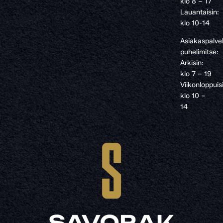
klo 8 – 17
Lauantaisin:
klo 10-14
Asiakaspalve
puhelimitse:
Arkisin:
klo 7 – 19
Viikonloppuis
klo 10 –
14