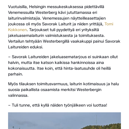
Vuotuisilla, Helsingin messukeskuksessa pidettävillä
Venemessuilla Westerberg kävi jututtamassa eri
laiturinvalmistajia. Venemessujen näytteilleasettajien
joukossa oli myös Savorak Laiturit ja niiden yrittäjä,
Tomi
Kokkonen
. Tarjoukset tuli pyydettyä eri yrityksiltä
jakeluasemalaiturin valmistuksesta ja toimituksesta.
Vertailun tehtyään Westerbergillä vaakakuppi painui Savorak
Laitureiden eduksi.
– Savorak Laitureiden jakeluasematarjous ei suinkaan ollut
halvin, mutta itse katson kaikissa hankinnoissa aina
kokonaisuutta. Itse koin, että hinta-laatusuhde oli heillä
parhain.
Myös tilauksen toimitusvarmuus, laiturin kotimaisuus ja halu
suosia paikallista osaamista merkitsi Westerbergin
valinnassa.
– Tuli tunne, että kyllä näiden työnjälkeen voi luottaa!