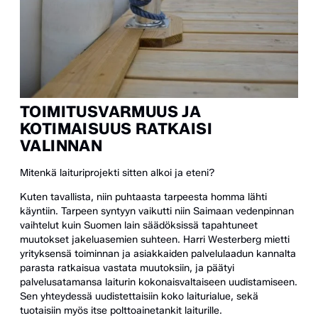
TOIMITUSVARMUUS JA
KOTIMAISUUS RATKAISI
VALINNAN
Mitenkä laituriprojekti sitten alkoi ja eteni?
Kuten tavallista, niin puhtaasta tarpeesta homma lähti
käyntiin. Tarpeen syntyyn vaikutti niin Saimaan vedenpinnan
vaihtelut kuin Suomen lain säädöksissä tapahtuneet
muutokset jakeluasemien suhteen. Harri Westerberg mietti
yrityksensä toiminnan ja asiakkaiden palvelulaadun kannalta
parasta ratkaisua vastata muutoksiin, ja päätyi
palvelusatamansa laiturin kokonaisvaltaiseen uudistamiseen.
Sen yhteydessä uudistettaisiin koko laiturialue, sekä
tuotaisiin myös itse polttoainetankit laiturille.