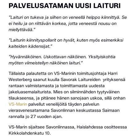
PALVELUSATAMAN UUSI LAITURI
”Laituri on tukeva ja siihen on veneellä helppo kiinnittyä. Se
ei heilu ja on riittävän korkea, jotta veneestä nousu on
miellyttävää.”
”Laiturin kiinnityspollarit on hyvät, kuten myös esimerkiksi
kaiteiden kädensijat.”
”Hyvännäköinen. Uskottavan näköinen. Yksityiskohtia
myöten viimeistellyn näköinen laituri.”
Tällaista palautetta on VS-Marinin toimitusjohtaja Harri
Westerberg saanut kuulla Savorak Laitureiden yrityksensä
rantaan valmistamasta ja toimittamasta uudesta
jakeluasemalaiturista. Mies on silminnähden tyytyväinen
tilaukseensa, ja pitänee hänen sanojaan uskoa, sillä onhan
VS-Marin
palvellut veneilijöitä täyden palvelun
vierasvenesatamana Savonlinnan keskustassa Saimaan
rannalla jo 27 vuoden ajan.
VS-Marin sijaitsee Savonlinnassa, Haislahdessa osoitteessa
Kirkkolahdenkatu 10.