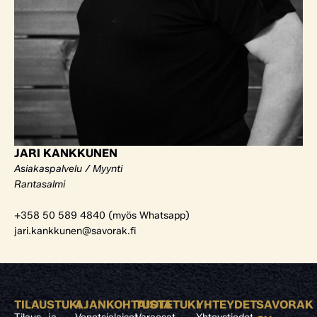
JARI KANKKUNEN
Asiakaspalvelu / Myynti
Rantasalmi
+358 50 589 4840 (myös Whatsapp)
jari.kankkunen@savorak.fi
TILAUSTUKI
AJANKOHTAISTA
TUOTETUKI
YHTEYDET
SAVORAK