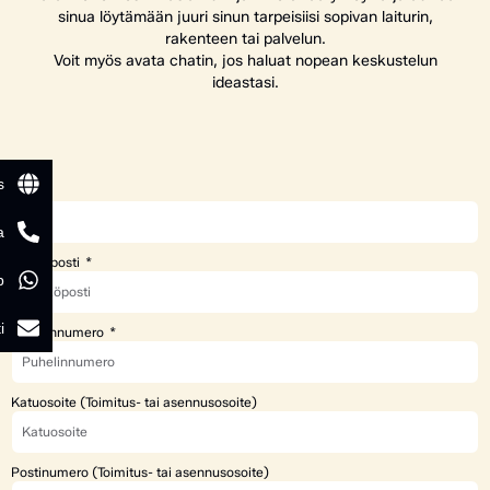
sinua löytämään juuri sinun tarpeisiisi sopivan laiturin,
rakenteen tai palvelun.
Voit myös avata chatin, jos haluat nopean keskustelun
ideastasi.
s
Nimi
a
Sähköposti
p
i
Puhelinnumero
Katuosoite (Toimitus- tai asennusosoite)
Postinumero (Toimitus- tai asennusosoite)