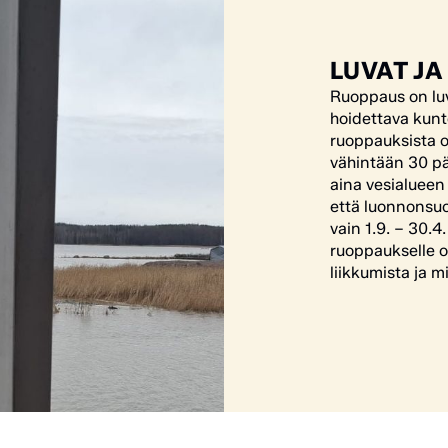
LUVAT JA
Ruoppaus on luv
hoidettava kunto
ruoppauksista 
vähintään 30 pä
aina vesialueen
että luonnonsuoj
vain
1.9. – 30.4
ruoppaukselle on
liikkumista ja m