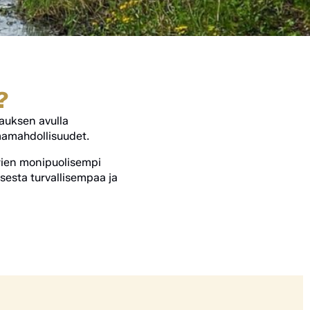
?
auksen avulla
amahdollisuudet
.
rien monipuolisempi
sesta turvallisempaa ja