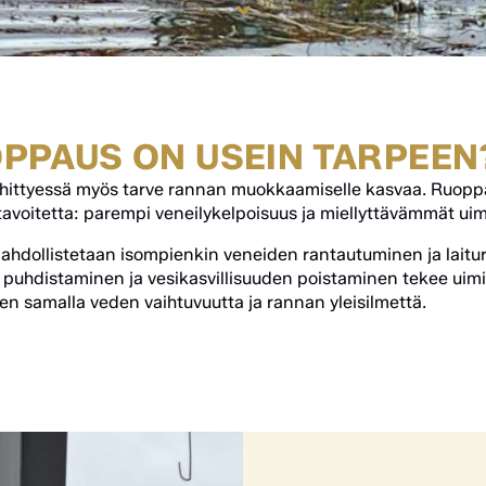
OPPAUS ON USEIN TARPEEN
ittyessä myös tarve rannan muokkaamiselle kasvaa. Ruopp
tavoitetta: parempi
veneilykelpoisuus
ja miellyttävämmät
uim
ahdollistetaan isompienkin veneiden rantautuminen ja laitu
 puhdistaminen ja vesikasvillisuuden poistaminen tekee uimi
en samalla veden vaihtuvuutta ja rannan yleisilmettä.