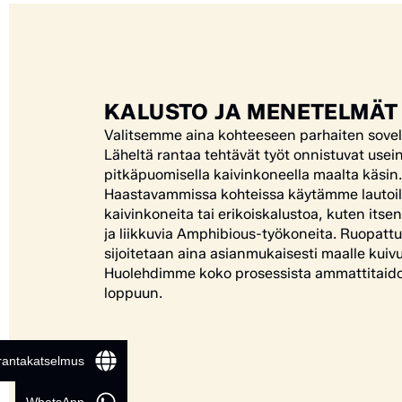
KALUSTO JA MENETELMÄT
Valitsemme aina kohteeseen parhaiten sovel
Läheltä rantaa tehtävät työt onnistuvat usei
pitkäpuomisella kaivinkoneella maalta käsin.
Haastavammissa kohteissa käytämme lautoill
kaivinkoneita tai erikoiskalustoa, kuten itsen
ja liikkuvia Amphibious-työkoneita. Ruopatt
sijoitetaan aina asianmukaisesti maalle kui
Huolehdimme koko prosessista ammattitaidol
loppuun.
 rantakatselmus