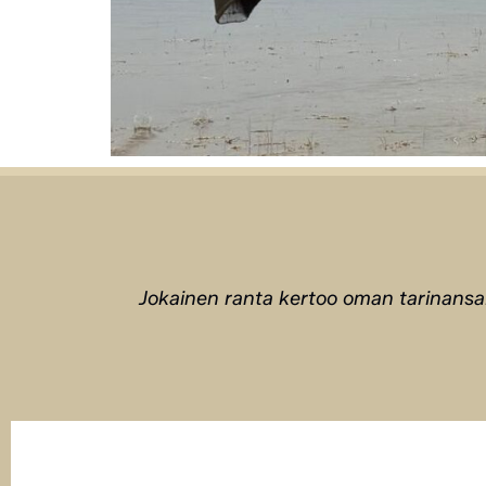
Jokainen ranta kertoo oman tarinansa.