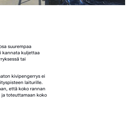
n osa suurempaa
i kannata kuljettaa
ryksessä tai
aton kivipengerrys ei
yspisteen laiturille.
aan, että koko rannan
n ja toteuttamaan koko