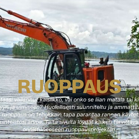
RUOPPAUS
aasi vallannut kaislikko, vai onko se liian matala tai k
yyn ja uimiseen? Huolellisesti suunniteltu ja ammattit
u ruoppaus on tehokkain tapa parantaa rannan käytett
iinteistösi arvoa. Tältä sivulta löydät kaiken tarvittav
onnistuneeseen ruoppausprojektiin.