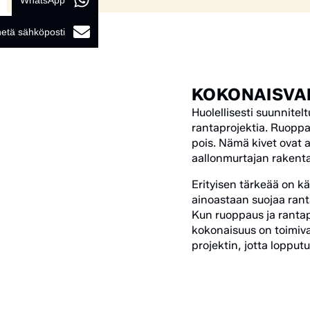
WhatsApp
etä sähköposti
KOKONAISVAL
Huolellisesti suunnite
rantaprojektia. Ruoppa
pois. Nämä kivet ovat 
aallonmurtajan rakent
Erityisen tärkeää on k
ainoastaan suojaa ranta
Kun ruoppaus ja ranta
kokonaisuus on toimiva
projektin, jotta lopput