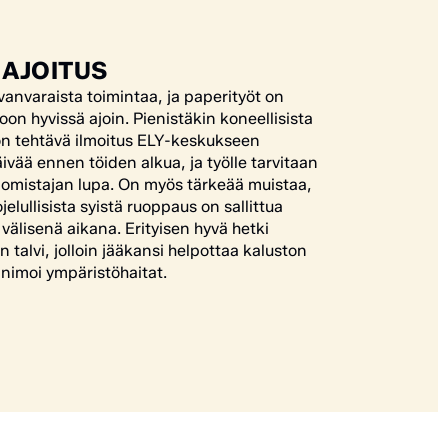
 AJOITUS
anvaraista toimintaa, ja paperityöt on
on hyvissä ajoin. Pienistäkin koneellisista
on tehtävä ilmoitus ELY-keskukseen
ivää ennen töiden alkua, ja työlle tarvitaan
 omistajan lupa. On myös tärkeää muistaa,
elullisista syistä ruoppaus on sallittua
. välisenä aikana.
Erityisen hyvä hetki
 talvi, jolloin jääkansi helpottaa kaluston
inimoi ympäristöhaitat.