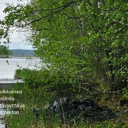
ivikkoinen
aidolla
ävyyttä ja
an tiedon