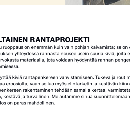
TAINEN RANTAPROJEKTI
ltu ruoppaus on enemmän kuin vain pohjan kaivamista; se o
uksen yhteydessä rannasta nousee usein suuria kiviä, joita e
arvokasta materiaalia, jota voidaan hyödyntää rannan penger
amisessa.
äyttää kiviä rantapenkereen vahvistamiseen. Tukeva ja routim
a eroosiolta, vaan se luo myös elintärkeän ja kestävän kiinnit
penkereen rakentaminen tehdään samalla kertaa, varmistet
, kestävä ja turvallinen. Me autamme sinua suunnittelemaa
ulos on paras mahdollinen.