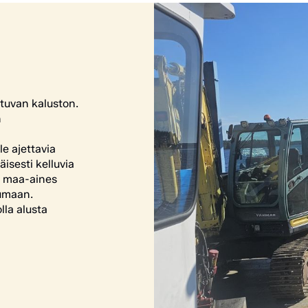
tuvan kaluston.
n
e ajettavia
äisesti kelluvia
u maa-aines
vumaan.
la alusta