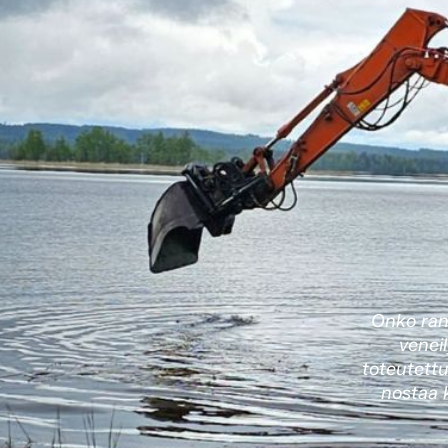
Onko rant
veneil
toteutett
nostaa k