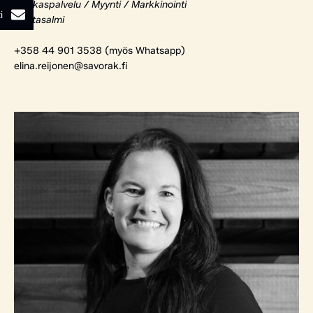
Asiakaspalvelu / Myynti / Markkinointi
i
Rantasalmi
+358 44 901 3538 (myös Whatsapp)
elina.reijonen@savorak.fi