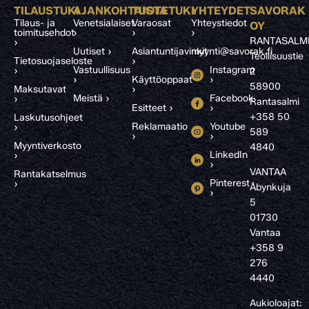
TILAUSTUKI
AJANKOHTAISTA
TUOTETUKI
YHTEYDET
SAVORAK
Tilaus- ja
Venetsialaiset
Varaosat
Yhteystiedot
OY
toimitusehdot
›
›
›
RANTASALM
›
Uutiset ›
Asiantuntijavinkit
myynti@savorak.fi
Teollisuustie
Tietosuojaseloste
›
Vastuullisuus
Instagram
›
2
›
Käyttöoppaat
›
58900
Maksutavat
›
Meistä ›
Facebook
›
Rantasalmi
Esitteet ›
›
+358 50
Laskutusohjeet
Reklamaatio
Youtube
›
589
›
›
Myyntiverkosto
4840
LinkedIn
›
›
VANTAA
Rantakatselmus
Pinterest
›
Åbynkuja
›
5
01730
Vantaa
+358 9
276
4440
Aukioloajat: