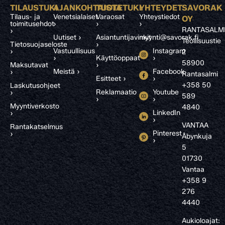
TILAUSTUKI
AJANKOHTAISTA
TUOTETUKI
YHTEYDET
SAVORAK
Tilaus- ja
Venetsialaiset
Varaosat
Yhteystiedot
OY
toimitusehdot
›
›
›
RANTASALM
›
Uutiset ›
Asiantuntijavinkit
myynti@savorak.fi
Teollisuustie
Tietosuojaseloste
›
Vastuullisuus
Instagram
›
2
›
Käyttöoppaat
›
58900
Maksutavat
›
Meistä ›
Facebook
›
Rantasalmi
Esitteet ›
›
+358 50
Laskutusohjeet
Reklamaatio
Youtube
›
589
›
›
Myyntiverkosto
4840
LinkedIn
›
›
VANTAA
Rantakatselmus
Pinterest
›
Åbynkuja
›
5
01730
Vantaa
+358 9
276
4440
Aukioloajat: