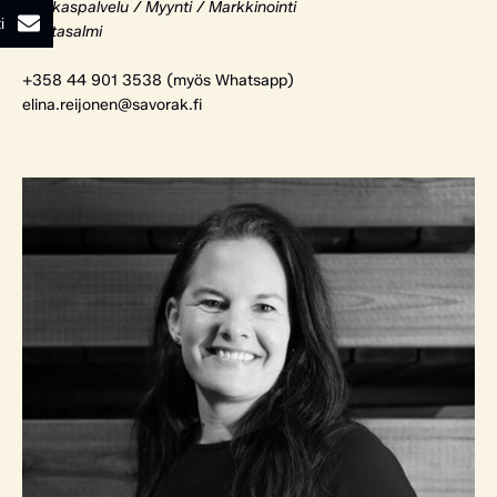
Asiakaspalvelu / Myynti / Markkinointi
i
Rantasalmi
+358 44 901 3538 (myös Whatsapp)
elina.reijonen@savorak.fi