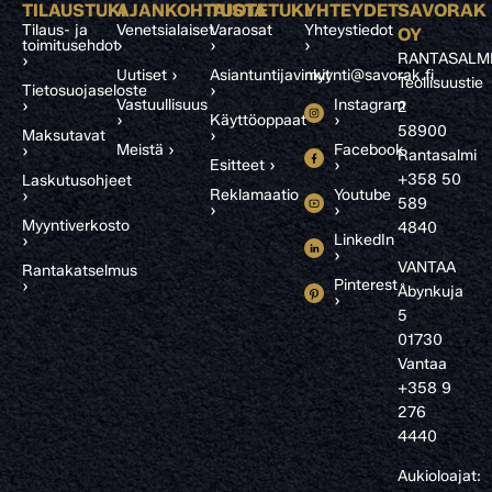
TILAUSTUKI
AJANKOHTAISTA
TUOTETUKI
YHTEYDET
SAVORAK
Tilaus- ja
Venetsialaiset
Varaosat
Yhteystiedot
OY
toimitusehdot
›
›
›
RANTASALM
›
Uutiset ›
Asiantuntijavinkit
myynti@savorak.fi
Teollisuustie
Tietosuojaseloste
›
Vastuullisuus
Instagram
›
2
›
Käyttöoppaat
›
58900
Maksutavat
›
Meistä ›
Facebook
›
Rantasalmi
Esitteet ›
›
+358 50
Laskutusohjeet
Reklamaatio
Youtube
›
589
›
›
Myyntiverkosto
4840
LinkedIn
›
›
VANTAA
Rantakatselmus
Pinterest
›
Åbynkuja
›
5
01730
Vantaa
+358 9
276
4440
Aukioloajat: