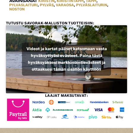
AVAINSANAT
KIRISTIN
,
KIRISTINTAPPI
,
TAPPI
,
PYLVASLAITURI
,
PYLVÄS
,
VARAOSA
,
PYLVÄSLAITURIN
,
NOSTON
TUTUSTU SAVORAK-MALLISTON TUOTTEISIIN:
Videot ja kartat pääset katsomaan vasta
hyväksyttyäsi evästeet. Paina tästä
hyväksyäksesi markkinointievästeet ja
ottaaksesi tämän sisällön käyttöön
LAAJAT MAKSUTAVAT: