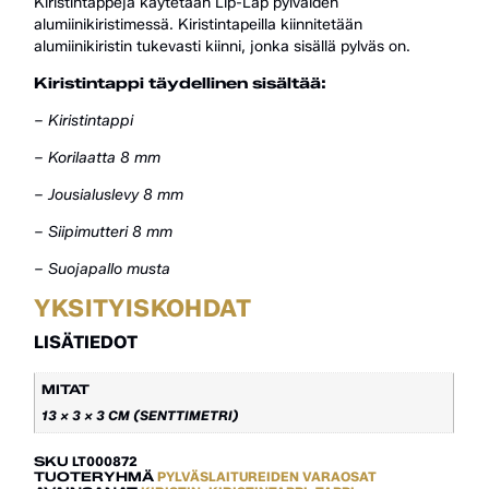
Kiristintappeja käytetään Lip-Lap pylväiden
alumiinikiristimessä. Kiristintapeilla kiinnitetään
alumiinikiristin tukevasti kiinni, jonka sisällä pylväs on.
Kiristintappi täydellinen sisältää:
– Kiristintappi
– Korilaatta 8 mm
– Jousialuslevy 8 mm
– Siipimutteri 8 mm
– Suojapallo musta
YKSITYISKOHDAT
LISÄTIEDOT
MITAT
13 × 3 × 3 CM (SENTTIMETRI)
SKU
LT000872
TUOTERYHMÄ
PYLVÄSLAITUREIDEN VARAOSAT