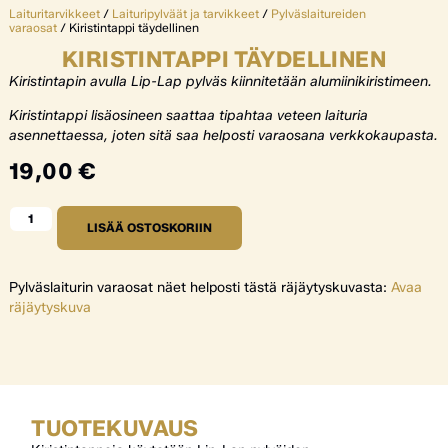
Laituritarvikkeet
/
Laituripylväät ja tarvikkeet
/
Pylväslaitureiden
varaosat
/ Kiristintappi täydellinen
KIRISTINTAPPI TÄYDELLINEN
Kiristintapin avulla Lip-Lap pylväs kiinnitetään alumiinikiristimeen.
Kiristintappi lisäosineen saattaa tipahtaa veteen laituria
asennettaessa, joten sitä saa helposti varaosana verkkokaupasta.
19,00
€
LISÄÄ OSTOSKORIIN
Pylväslaiturin varaosat näet helposti tästä räjäytyskuvasta:
Avaa
räjäytyskuva
TUOTEKUVAUS