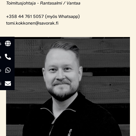
Toimitusjohtaja - Rantasalmi / Vantaa
+358 44 761 5057 (myös Whatsapp)
tomi.kokkonen@savorak.fi
s
a
p
i