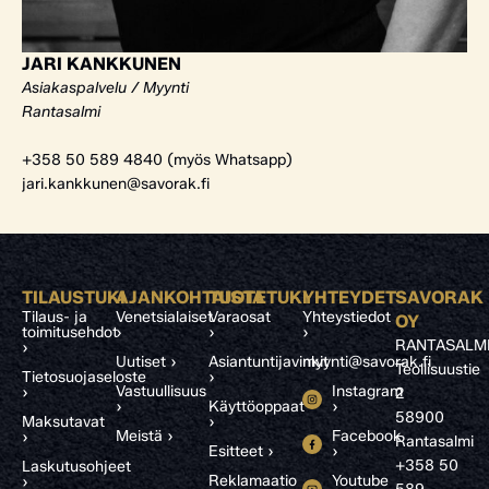
JARI KANKKUNEN
Asiakaspalvelu / Myynti
Rantasalmi
+358 50 589 4840 (myös Whatsapp)
jari.kankkunen@savorak.fi
TILAUSTUKI
AJANKOHTAISTA
TUOTETUKI
YHTEYDET
SAVORAK
Tilaus- ja
Venetsialaiset
Varaosat
Yhteystiedot
OY
toimitusehdot
›
›
›
RANTASALM
›
Uutiset ›
Asiantuntijavinkit
myynti@savorak.fi
Teollisuustie
Tietosuojaseloste
›
Vastuullisuus
Instagram
›
2
›
Käyttöoppaat
›
58900
Maksutavat
›
Meistä ›
Facebook
›
Rantasalmi
Esitteet ›
›
+358 50
Laskutusohjeet
Reklamaatio
Youtube
›