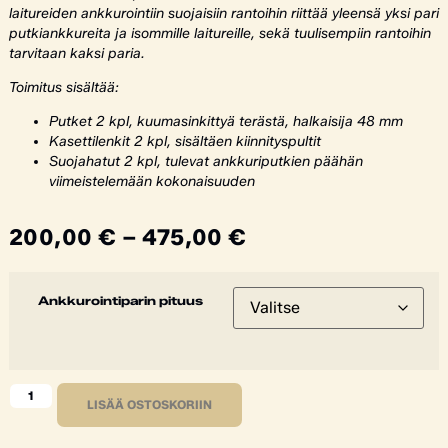
laitureiden ankkurointiin suojaisiin rantoihin riittää yleensä yksi pari
putkiankkureita ja isommille laitureille, sekä tuulisempiin rantoihin
tarvitaan kaksi paria.
Toimitus sisältää:
Putket 2 kpl, kuumasinkittyä terästä, halkaisija 48 mm
Kasettilenkit 2 kpl, sisältäen kiinnityspultit
Suojahatut 2 kpl, tulevat ankkuriputkien päähän
viimeistelemään kokonaisuuden
200,00
€
–
475,00
€
Ankkurointiparin pituus
LISÄÄ OSTOSKORIIN