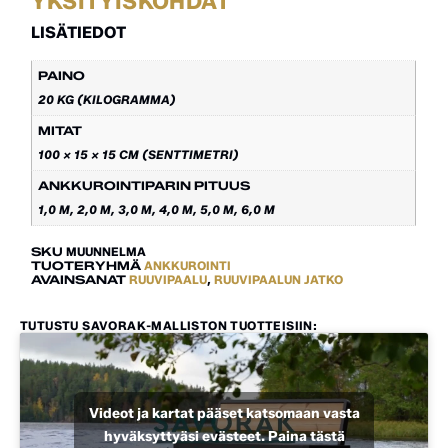
YKSITYISKOHDAT
LISÄTIEDOT
PAINO
20 KG (KILOGRAMMA)
MITAT
100 × 15 × 15 CM (SENTTIMETRI)
ANKKUROINTIPARIN PITUUS
1,0 M, 2,0 M, 3,0 M, 4,0 M, 5,0 M, 6,0 M
SKU
MUUNNELMA
TUOTERYHMÄ
ANKKUROINTI
AVAINSANAT
RUUVIPAALU
,
RUUVIPAALUN JATKO
TUTUSTU SAVORAK-MALLISTON TUOTTEISIIN:
Videot ja kartat pääset katsomaan vasta
hyväksyttyäsi evästeet. Paina tästä