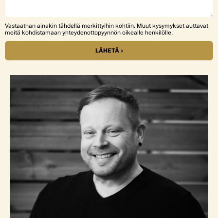
Vastaathan ainakin tähdellä merkittyihin kohtiin. Muut kysymykset auttavat
meitä kohdistamaan yhteydenottopyynnön oikealle henkilölle.
LÄHETÄ ›