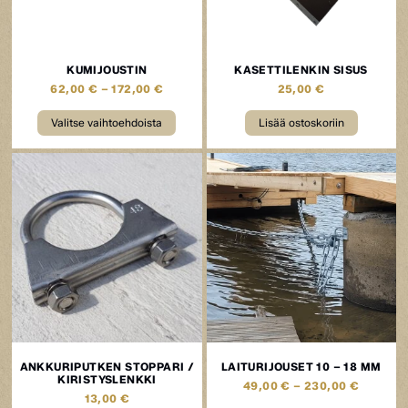
KUMIJOUSTIN
KASETTILENKIN SISUS
62,00
€
–
172,00
€
25,00
€
Valitse vaihtoehdoista
Lisää ostoskoriin
ANKKURIPUTKEN STOPPARI /
LAITURIJOUSET 10 – 18 MM
KIRISTYSLENKKI
49,00
€
–
230,00
€
13,00
€