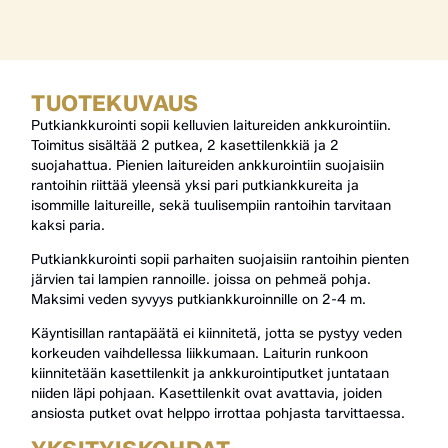
TUOTEKUVAUS
Putkiankkurointi sopii kelluvien laitureiden ankkurointiin.
Toimitus sisältää 2 putkea, 2 kasettilenkkiä ja 2
suojahattua. Pienien laitureiden ankkurointiin suojaisiin
rantoihin riittää yleensä yksi pari putkiankkureita ja
isommille laitureille, sekä tuulisempiin rantoihin tarvitaan
kaksi paria.
Putkiankkurointi sopii parhaiten suojaisiin rantoihin pienten
järvien tai lampien rannoille. joissa on pehmeä pohja.
Maksimi veden syvyys putkiankkuroinnille on 2-4 m.
Käyntisillan rantapäätä ei kiinnitetä, jotta se pystyy veden
korkeuden vaihdellessa liikkumaan. Laiturin runkoon
kiinnitetään kasettilenkit ja ankkurointiputket juntataan
niiden läpi pohjaan. Kasettilenkit ovat avattavia, joiden
ansiosta putket ovat helppo irrottaa pohjasta tarvittaessa.