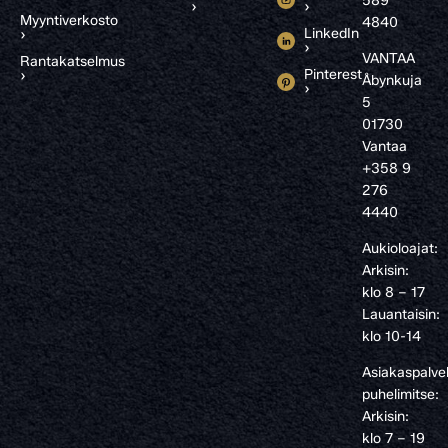
589
›
›
Myyntiverkosto
4840
LinkedIn
›
›
VANTAA
Rantakatselmus
Pinterest
›
Åbynkuja
›
5
01730
Vantaa
+358 9
276
4440
Aukioloajat:
Arkisin:
klo 8 – 17
Lauantaisin:
klo 10-14
Asiakaspalve
puhelimitse:
Arkisin:
klo 7 – 19