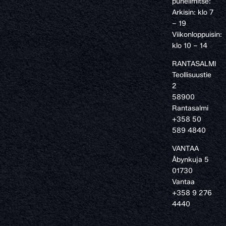
puhelimitse:
Arkisin: klo 7
– 19
Viikonloppuisin:
klo 10 – 14
RANTASALMI
Teollisuustie
2
58900
Rantasalmi
+358 50
589 4840
VANTAA
Åbynkuja 5
01730
Vantaa
+358 9 276
4440