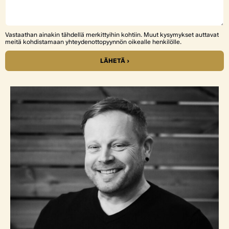
Vastaathan ainakin tähdellä merkittyihin kohtiin. Muut kysymykset auttavat
meitä kohdistamaan yhteydenottopyynnön oikealle henkilölle.
LÄHETÄ ›