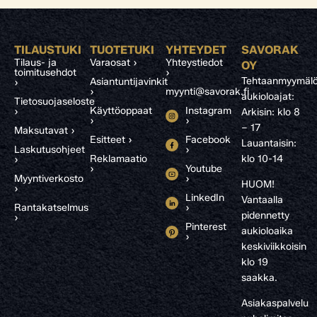
TILAUSTUKI
TUOTETUKI
YHTEYDET
SAVORAK
Tilaus- ja
Varaosat ›
Yhteystiedot
OY
toimitusehdot
›
Tehtaanmyymälö
Asiantuntijavinkit
›
›
myynti@savorak.fi
aukioloajat:
Tietosuojaseloste
Käyttöoppaat
Instagram
›
Arkisin: klo 8
›
›
– 17
Maksutavat ›
Esitteet ›
Facebook
Lauantaisin:
Laskutusohjeet
›
Reklamaatio
klo 10-14
›
›
Youtube
Myyntiverkosto
›
HUOM!
›
LinkedIn
Vantaalla
Rantakatselmus
›
pidennetty
›
Pinterest
aukioloaika
›
keskiviikkoisin
klo 19
saakka.
Asiakaspalvelu