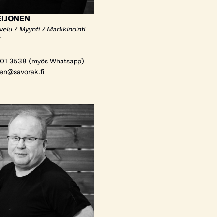
EIJONEN
elu / Myynti / Markkinointi
i
01 3538 (myös Whatsapp)
nen@savorak.fi