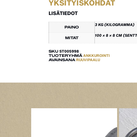
YKSITYISKOHDAT
LISÄTIEDOT
3 KG (KILOGRAMMA)
PAINO
100 × 8 × 8 CM (SENT
MITAT
SKU
ST005998
TUOTERYHMÄ
ANKKUROINTI
AVAINSANA
RUUVIPAALU