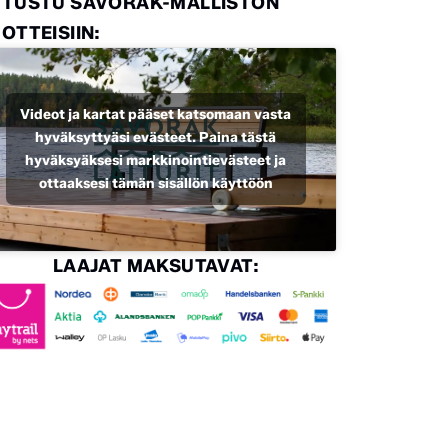
UTUSTU SAVORAK-MALLISTON
OTTEISIIN:
Videot ja kartat pääset katsomaan vasta
hyväksyttyäsi evästeet. Paina tästä
hyväksyäksesi markkinointievästeet ja
ottaaksesi tämän sisällön käyttöön
LAAJAT MAKSUTAVAT: