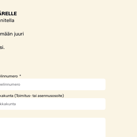
ÄRELLE
nitella
ämään juuri
si.
linnumero
kakunta (Toimitus- tai asennusosoite)