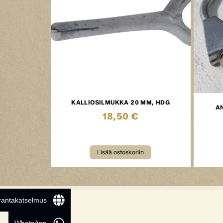
KALLIOSILMUKKA 20 MM, HDG
A
18,50
€
Lisää ostoskoriin
 rantakatselmus