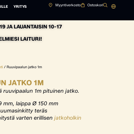
Myyntiverkosto
Ostoskori
ILLE
YRITYS
9 JA LAUANTAISIN 10-17
MIESI LAITURI!
ti
/ Ruuvipaalun jatko 1m
N JATKO 1M
 ruuvipaalun 1m pituinen jatko.
.9 mm, laippa Ø 150 mm
kuumasinkitty teräs
nitystä varten erillisen
jatkoholkin