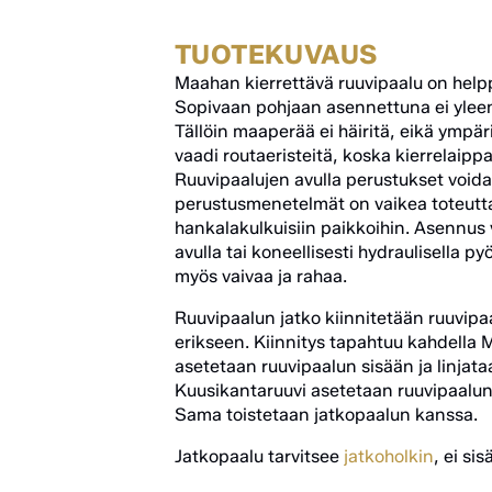
TUOTEKUVAUS
Maahan kierrettävä ruuvipaalu on helpp
Sopivaan pohjaan asennettuna ei yleens
Tällöin maaperää ei häiritä, eikä ympä
vaadi routaeristeitä, koska kierrelaipp
Ruuvipaalujen avulla perustukset voida
perustusmenetelmät on vaikea toteuttaa
hankalakulkuisiin paikkoihin. Asennus
avulla tai koneellisesti hydraulisella p
myös vaivaa ja rahaa.
Ruuvipaalun jatko kiinnitetään ruuvipaalu
erikseen. Kiinnitys tapahtuu kahdella 
asetetaan ruuvipaalun sisään ja linjat
Kuusikantaruuvi asetetaan ruuvipaalun, 
Sama toistetaan jatkopaalun kanssa.
Jatkopaalu tarvitsee
jatkoholkin
, ei sis