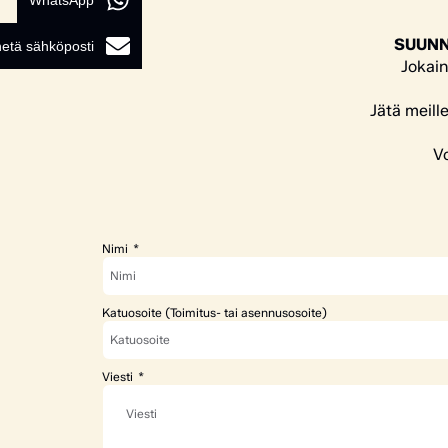
WhatsApp
SUUNN
etä sähköposti
Jokain
Jätä meill
Vo
Nimi
Katuosoite (Toimitus- tai asennusosoite)
Viesti