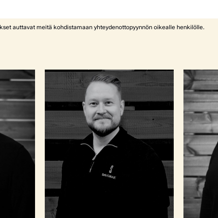
ykset auttavat meitä kohdistamaan yhteydenottopyynnön oikealle henkilölle.