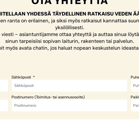
OTA YHTEYTTÄ
ITELLAAN YHDESSÄ TÄYDELLINEN RATKAISU VEDEN Ä
en ranta on erilainen, ja siksi myös ratkaisut kannattaa suun
yksilöllisesti.
e viesti – asiantuntijamme ottaa yhteyttä ja auttaa sinua löyt
sinun tarpeisiisi sopivan laiturin, rakenteen tai palvelun.
it myös avata chatin, jos haluat nopean keskustelun ideasta
Sähköposti
Puhe
Postinumero (Toimitus- tai asennusosoite)
Paik