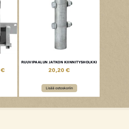
RUUVIPAALUN JATKON KIINNITYSHOLKKI
0
€
20,20
€
Lisää ostoskoriin