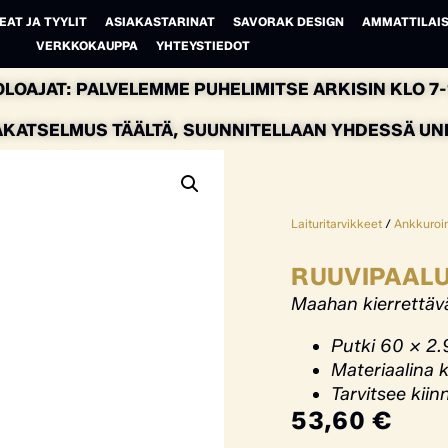
EAT JA TYYLIT
ASIAKASTARINAT
SAVORAK DESIGN
AMMATTILAIS
VERKKOKAUPPA
YHTEYSTIEDOT
LOAJAT: PALVELEMME PUHELIMITSE ARKISIN KLO 7-1
AKATSELMUS TÄÄLTÄ, SUUNNITELLAAN YHDESSÄ UNEL
Laituritarvikkeet
/
Ankkuroin
RUUVIPAALU
Maahan kierrettävä
Putki 60 x 2
Materiaalina 
Tarvitsee kiin
53,60
€