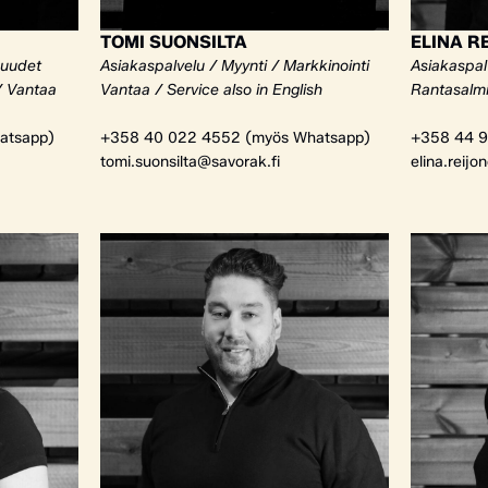
TOMI SUONSILTA
ELINA R
kuudet
Asiakaspalvelu / Myynti / Markkinointi
Asiakaspalv
/ Vantaa
Vantaa / Service also in English
Rantasalm
atsapp)
+358 40 022 4552 (myös Whatsapp)
+358 44 9
tomi.suonsilta@savorak.fi
elina.reijo