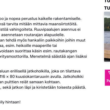
T
TU
o ja nopea perustus kaikelle rakentamiselle.
ä tarvita mitään mittavia maansiirtotöitä.
ristöä vahingoiteta. Ruuvipaalujen asennus ei
a asennetaan routarajan alapuolelle.
an tehdä myös hankaliin paikkoihin joihin muut
, esim. heikoille maaperille tai
 voidaan suorittaa käsin esim. rautakangen
yöritysmoottorilla. Menetelmä säästää ajan lisäksi
un erillisellä jatkoholkilla, joka on tilattava
M16 x 80 kuusiokantaruuvin avulla. Jatkoholkki
aan pulttien reiät samaan kohtaan.
sekä jatkon läpi ja kiristetään toisesta päästä.
älly hintaan!