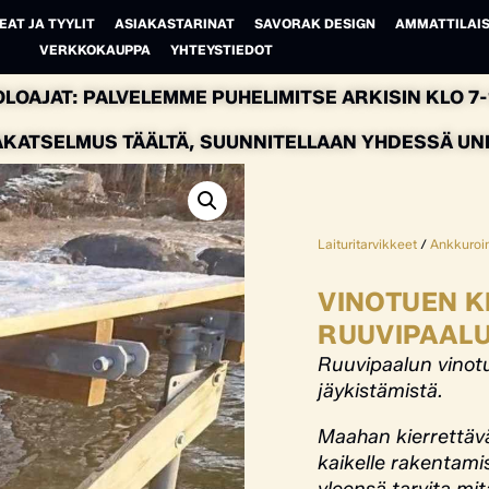
EAT JA TYYLIT
ASIAKASTARINAT
SAVORAK DESIGN
AMMATTILAIS
VERKKOKAUPPA
YHTEYSTIEDOT
LOAJAT: PALVELEMME PUHELIMITSE ARKISIN KLO 7-1
AKATSELMUS TÄÄLTÄ, SUUNNITELLAAN YHDESSÄ UNEL
Laituritarvikkeet
/
Ankkuroin
VINOTUEN KI
RUUVIPAALU
Ruuvipaalun vinotu
jäykistämistä.
Maahan kierrettäv
kaikelle rakentami