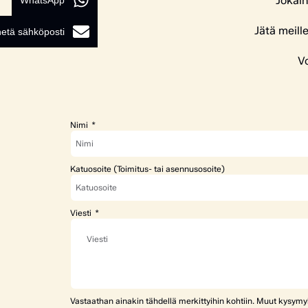
Jokain
WhatsApp
Jätä meill
etä sähköposti
Vo
Nimi
Katuosoite (Toimitus- tai asennusosoite)
Viesti
Vastaathan ainakin tähdellä merkittyihin kohtiin. Muut kysym