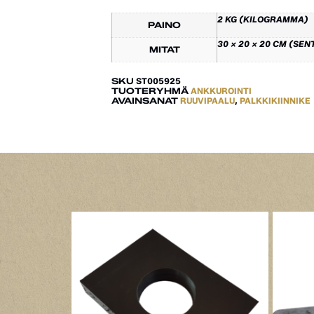
2 KG (KILOGRAMMA)
PAINO
30 × 20 × 20 CM (SEN
MITAT
SKU
ST005925
TUOTERYHMÄ
ANKKUROINTI
AVAINSANAT
RUUVIPAALU
,
PALKKIKIINNIKE