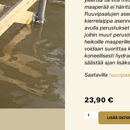
yleensä tarvita mit
maaperää ei häirit
Ruuvipaalujen asen
kierrelaippa asenn
avulla perustukset
joihin muut perus
heikoille maaperill
voidaan suorittaa 
koneellisesti hydra
säästää ajan lisäks
Saatavilla
ruuvipaa
23,90
€
LISÄÄ OSTO