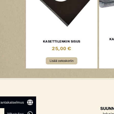
KA
KASETTILENKIN SISUS
25,00
€
Lisää ostoskoriin
 rantakatselmus
SUUNN