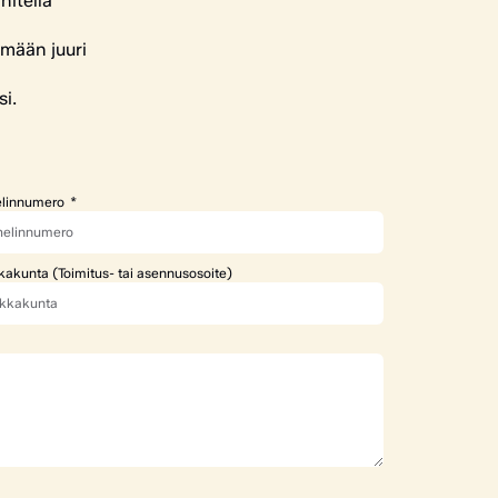
nitella
ämään juuri
si.
linnumero
kakunta (Toimitus- tai asennusosoite)