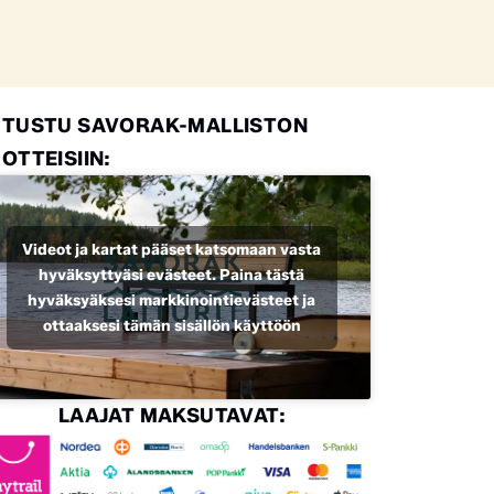
UTUSTU SAVORAK-MALLISTON
OTTEISIIN:
Videot ja kartat pääset katsomaan vasta
hyväksyttyäsi evästeet. Paina tästä
hyväksyäksesi markkinointievästeet ja
ottaaksesi tämän sisällön käyttöön
LAAJAT MAKSUTAVAT: