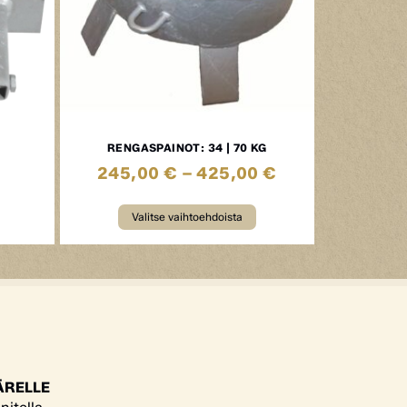
RENGASPAINOT: 34 | 70 KG
245,00
€
–
425,00
€
Valitse vaihtoehdoista
ÄRELLE