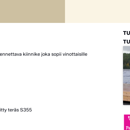
T
TU
nnettava kiinnike joka sopii vinottaisille
itty teräs S355