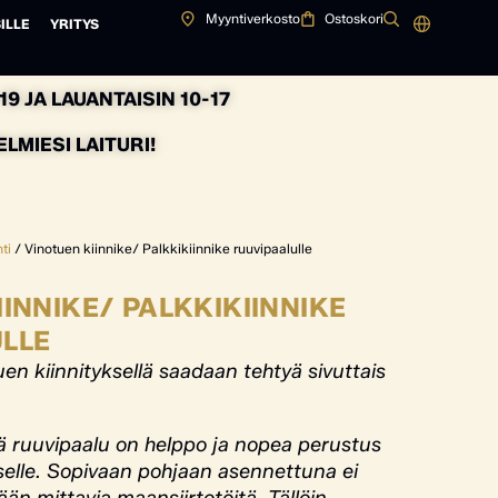
Myyntiverkosto
Ostoskori
ILLE
YRITYS
9 JA LAUANTAISIN 10-17
MIESI LAITURI!
ti
/ Vinotuen kiinnike/ Palkkikiinnike ruuvipaalulle
INNIKE/ PALKKIKIINNIKE
LLE
en kiinnityksellä saadaan tehtyä sivuttais
ä ruuvipaalu on helppo ja nopea perustus
selle. Sopivaan pohjaan asennettuna ei