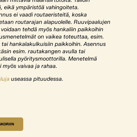
ään mittavia maansiirtotöitä. Tällöin
ä, eikä ympäristöä vahingoiteta.
nus ei vaadi routaeristeitä, koska
etaan routarajan alapuolelle. Ruuvipaalujen
 voidaan tehdä myös hankaliin paikkoihin
tusmenetelmät on vaikea toteuttaa, esim.
e tai hankalakulkuisiin paikkoihin. Asennus
käsin esim. rautakangen avulla tai
ulisella pyöritysmoottorilla. Menetelmä
i myös vaivaa ja rahaa.
luja
useassa pituudessa.
SKORIIN