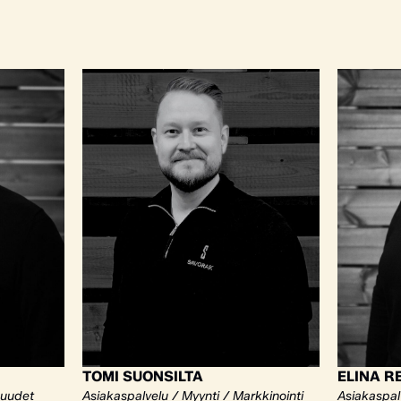
TOMI SUONSILTA
ELINA R
kuudet
Asiakaspalvelu / Myynti / Markkinointi
Asiakaspalv