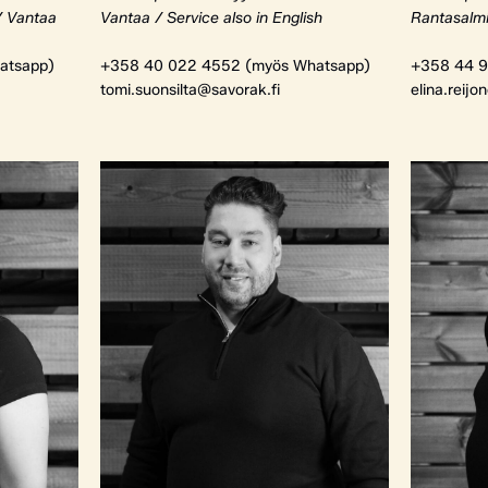
/ Vantaa
Vantaa / Service also in English
Rantasalm
atsapp)
+358 40 022 4552 (myös Whatsapp)
+358 44 9
tomi.suonsilta@savorak.fi
elina.reijo