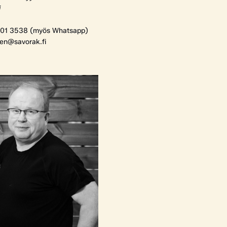
i
01 3538 (myös Whatsapp)
nen@savorak.fi