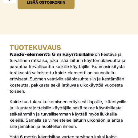
LISÄÄ OSTOSKORIIN
TUOTEKUVAUS
Kaide-elementti 6 m käyntisillalle
on kestävä ja
turvallinen ratkaisu, joka lisää laiturin käyttömukavuutta ja
parantaa turvallisuutta kaikille käyttäjille. Kuumasinkitystä
teräksestä valmistettu kaide-elementti on suunniteltu
erityisesti Suomen vaativiin sääolosuhteisiin ja kestämään
kosteutta, pakkasta sekä jatkuvaa ulkokäyttöä vuodesta
toiseen.
Kaide tuo tukea kulkemiseen erityisesti lapsille, ikääntyville
ja liikuntarajoitteisille käyttäjille sekä tekee käyntisillasta
selkeämmän ja turvallisemman käyttää myös liukkailla
keleillä. Samalla se viimeistelee laiturin ulkonäön ja antaa
sille jämäkän ja huolitellun ilmeen.
Yhtä 6 metrin käyntisiltaa varten tarvitaan kaksi kaide-