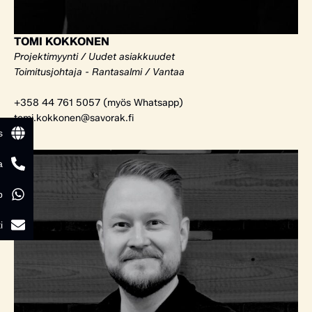
TOMI KOKKONEN
Projektimyynti / Uudet asiakkuudet
Toimitusjohtaja - Rantasalmi / Vantaa
+358 44 761 5057 (myös Whatsapp)
tomi.kokkonen@savorak.fi
s
a
p
i