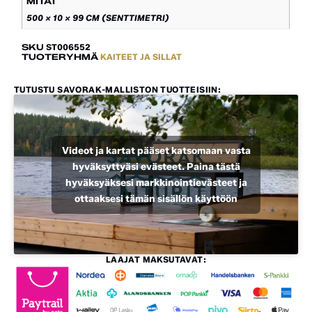
MITAT
500 × 10 × 99 CM (SENTTIMETRI)
SKU
ST006552
TUOTERYHMÄ
KAITEET JA SILLAT
TUTUSTU SAVORAK-MALLISTON TUOTTEISIIN:
Videot ja kartat pääset katsomaan vasta
hyväksyttyäsi evästeet. Paina tästä
hyväksyäksesi markkinointievästeet ja
ottaaksesi tämän sisällön käyttöön
LAAJAT MAKSUTAVAT: