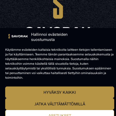
Hallinnoi evästeiden
suostumusta
© SAVORAK 2025
Käytämme evästeiden kaltaisia tekniikoita laitteen tietojen tallentamiseen
ja/tai käyttämiseen. Teemme tämän parantaaksemme selauskokemusta ja
näyttääksemme henkilökohtaisia mainoksia. Suostumalla näihin
tekniikoihin voimme käsitellä tällä sivustolla tietoja, kuten
selauskäyttäytymistä tai yksilöllisiä tunnuksia. Suostumuksen epääminen
tai peruuttaminen voi vaikuttaa haitallisesti tiettyihin ominaisuuksiin ja
toimintoihin.
HYVÄKSY KAIKKI
JATKA VÄLTTÄMÄTTÖMILLÄ
ASETUKSET