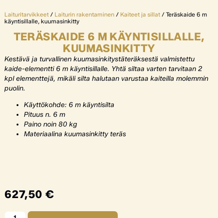
Laituritarvikkeet
/
Laiturin rakentaminen
/
Kaiteet ja sillat
/ Teräskaide 6 m
käyntisillalle, kuumasinkitty
TERÄSKAIDE 6 M KÄYNTISILLALLE,
KUUMASINKITTY
Kestävä ja turvallinen kuumasinkitystäteräksestä valmistettu
kaide-elementti 6 m käyntisillalle. Yhtä siltaa varten tarvitaan 2
kpl elementtejä, mikäli silta halutaan varustaa kaiteilla molemmin
puolin.
Käyttökohde: 6 m käyntisilta
Pituus n. 6 m
Paino noin 80 kg
Materiaalina kuumasinkitty teräs
627,50
€