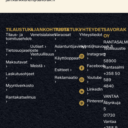
TILAUSTUKI
AJANKOHTAISTA
TUOTETUKI
YHTEYDET
SAVORAK
Tilaus- ja
Venetsialaiset
Varaosat
Yhteystiedot
OY
toimitusehdot
›
›
›
RANTASALM
›
Uutiset ›
Asiantuntijavinkit
myynti@savorak.fi
Teollisuustie
Tietosuojaseloste
›
Vastuullisuus
Instagram
›
2
›
Käyttöoppaat
›
58900
Maksutavat
›
Meistä ›
Facebook
›
Rantasalmi
Esitteet ›
›
+358 50
Laskutusohjeet
Reklamaatio
Youtube
›
589
›
›
Myyntiverkosto
4840
LinkedIn
›
›
VANTAA
Rantakatselmus
Pinterest
›
Åbynkuja
›
5
01730
Vantaa
+358 9