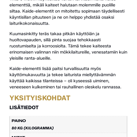
elementtiä, mikäli kaiteet halutaan molemmille puolille
siltaa. Kaide-elementit on mitoitettu sopimaan täydellisesti
käyntisillan pituuteen ja ne on helppo yhdistää osaksi
laiturikokonaisuutta.
Kuumasinkitty teräs takaa pitkän käyttöiän ja
huoltovapauden, sillä pinta suojaa tehokkaasti
ruostumiselta ja korroosiolta. Tämä tekee kaiteesta
erinomaisen valinnan niin mökkilaitureille, venesatamiin kuin
yleisille ranta-alueille.
Kaide-elementti lisää paitsi turvallisuutta myös
käyttömukavuutta ja tekee laiturista miellyttävämmän
käyttää kaikissa tilanteissa – oli kyseessä uiminen,
veneeseen kulkeminen tai rauhallinen oleskelu rannassa.
YKSITYISKOHDAT
LISÄTIEDOT
PAINO
80 KG (KILOGRAMMA)