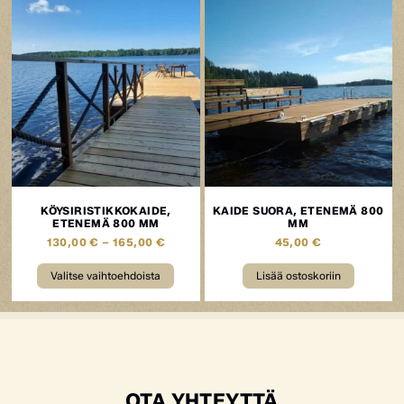
KÖYSIRISTIKKOKAIDE,
KAIDE SUORA, ETENEMÄ 800
ETENEMÄ 800 MM
MM
130,00
€
–
165,00
€
45,00
€
Valitse vaihtoehdoista
Lisää ostoskoriin
OTA YHTEYTTÄ