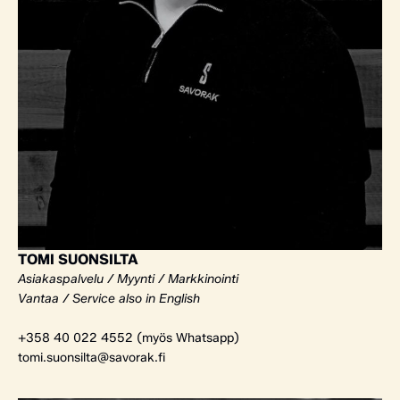
TOMI SUONSILTA
Asiakaspalvelu / Myynti / Markkinointi
Vantaa / Service also in English
+358 40 022 4552 (myös Whatsapp)
tomi.suonsilta@savorak.fi