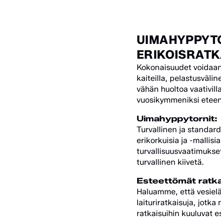
UIMAHYPPYTO
ERIKOISRATK
Kokonaisuudet voidaan 
kaiteilla, pelastusvälin
vähän huoltoa vaativilla 
vuosikymmeniksi eteen
Uimahyppytornit:
Turvallinen ja standa
erikorkuisia ja -mallis
turvallisuusvaatimukset
turvallinen kiivetä.
Esteettömät ratka
Haluamme, että vesiel
laituriratkaisuja, jotka
ratkaisuihin kuuluvat es