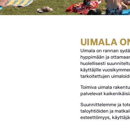
UIMALA O
Uimala on rannan sydä
hyppimään ja ottamaan 
huolellisesti suunnitelt
käyttäjille vuosikymme
tarkoitettujen uimaloid
Toimiva uimala rakentuu
palvelevat kaikenikäisiä
Suunnittelemme ja tot
taloyhtiöiden ja matkai
esteettömyys, käyttäjä