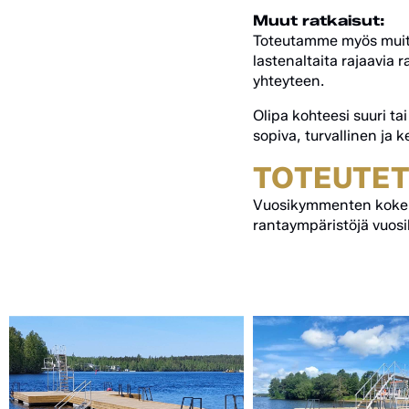
Muut ratkaisut:
Toteutamme myös muita 
lastenaltaita rajaavia 
yhteyteen.
Olipa kohteesi suuri tai
sopiva, turvallinen ja 
TOTEUTET
Vuosikymmenten kokemuk
rantaympäristöjä vuos