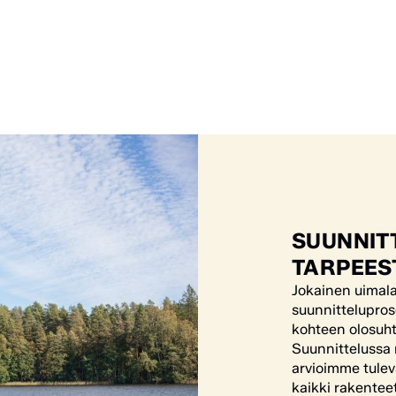
SUUNNITT
TARPEES
Jokainen uimala 
suunnittelupros
kohteen olosuht
Suunnittelussa
arvioimme tule
kaikki rakentee