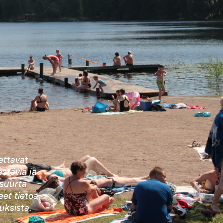
ettavat
estäviä ja
 suurta
eet tietoa
ksista.