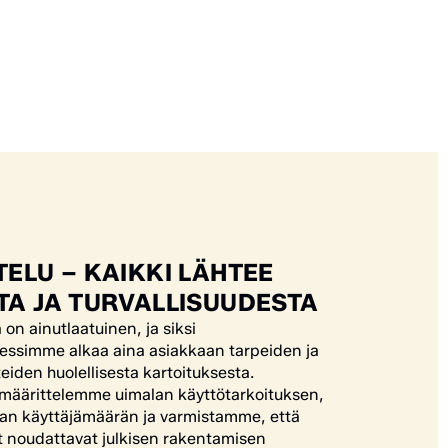
ELU – KAIKKI LÄHTEE
TA JA TURVALLISUUDESTA
on ainutlaatuinen, ja siksi
essimme alkaa aina asiakkaan tarpeiden ja
eiden huolellisesta kartoituksesta.
 määrittelemme uimalan käyttötarkoituksen,
van käyttäjämäärän ja varmistamme, että
t noudattavat julkisen rakentamisen