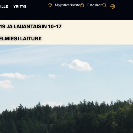
Myyntiverkosto
Ostoskori
ILLE
YRITYS
9 JA LAUANTAISIN 10-17
MIESI LAITURI!