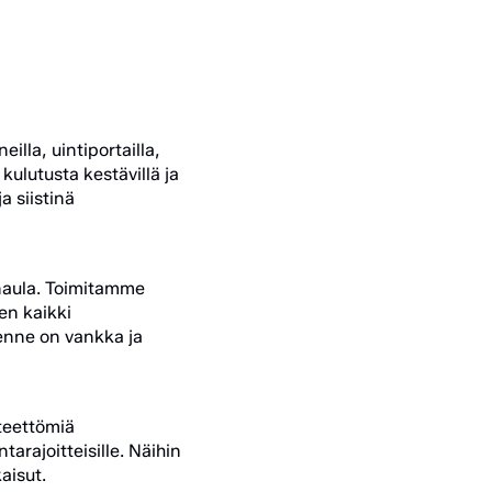
lla, uintiportailla,
 kulutusta kestävillä ja
a siistinä
naula. Toimitamme
en kaikki
kenne on vankka ja
teettömiä
tarajoitteisille. Näihin
kaisut.