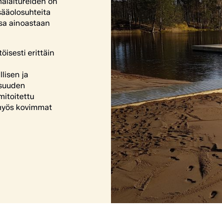
malaitureiden on
sääolosuhteita
ssa ainoastaan
isesti erittäin
lisen ja
suuden
mitoitettu
 myös kovimmat