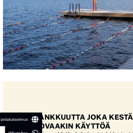
VANKKUUTTA JOKA KEST
 rantakatselmus
KOVAAKIN KÄYTTÖÄ