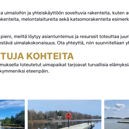
uimaloihin ja yhteiskäyttöön soveltuvia rakenteita, kuten a
rakenteita, melontalaitureita sekä katsomorakenteita esimerk
 pieni, meiltä löytyy asiantuntemus ja resurssit toteuttaa juur
kestävä uimalakokonaisuus. Ota yhteyttä, niin suunnitellaan 
TUJA KOHTEITA
sella toteutetut uimapaikat tarjoavat turvallisia elämyksiä 
ikymmeniksi eteenpäin.