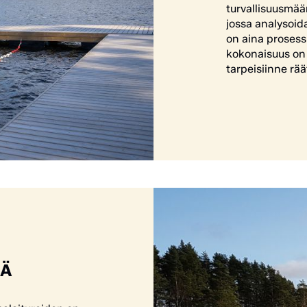
turvallisuusmää
jossa analysoida
on aina proses
kokonaisuus on t
tarpeisiinne räät
ÄÄ