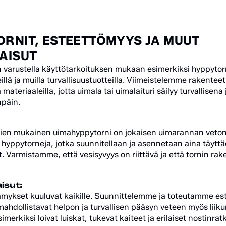
RNIT, ESTEETTÖMYYS JA MUUT
AISUT
varustella käyttötarkoituksen mukaan esimerkiksi hyppytornei
eillä ja muilla turvallisuustuotteilla. Viimeistelemme rakenteet
materiaaleilla, jotta uimala tai uimalaituri säilyy turvallisena j
päin.
rdien mukainen uimahyppytorni on jokaisen uimarannan veto
ia hyppytorneja, jotka suunnitellaan ja asennetaan aina täyttä
. Varmistamme, että vesisyvyys on riittävä ja että tornin ra
isut:
ämykset kuuluvat kaikille. Suunnittelemme ja toteutamme es
 mahdollistavat helpon ja turvallisen pääsyn veteen myös liikun
imerkiksi loivat luiskat, tukevat kaiteet ja erilaiset nostinrat