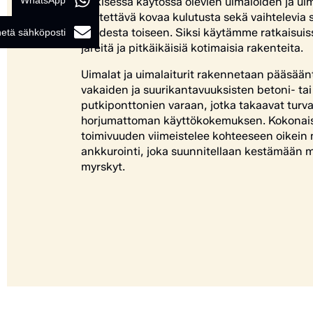
WhatsApp
Julkisessa käytössä olevien uimaloiden ja ui
kestettävä kovaa kulutusta sekä vaihtelevia 
vuodesta toiseen. Siksi käytämme ratkaisui
etä sähköposti
järeitä ja pitkäikäisiä kotimaisia rakenteita.
Uimalat ja uimalaiturit rakennetaan pääsääntö
vakaiden ja suurikantavuuksisten betoni- tai
putkiponttonien varaan, jotka takaavat turval
horjumattoman käyttökokemuksen. Kokonai
toimivuuden viimeistelee kohteeseen oikein 
ankkurointi, joka suunnitellaan kestämään
myrskyt.