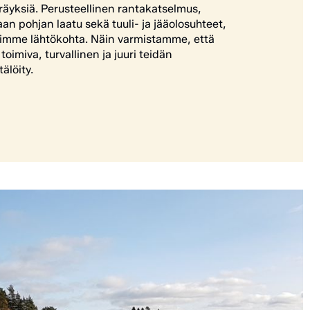
räyksiä. Perusteellinen rantakatselmus,
an pohjan laatu sekä tuuli- ja jääolosuhteet,
simme lähtökohta. Näin varmistamme, että
oimiva, turvallinen ja juuri teidän
älöity.