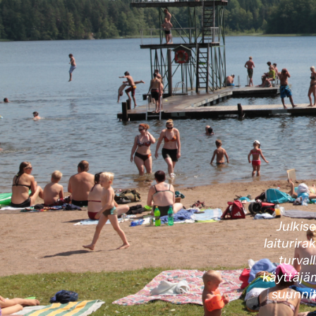
Julkis
laiturira
turval
käyttäjäm
suunni