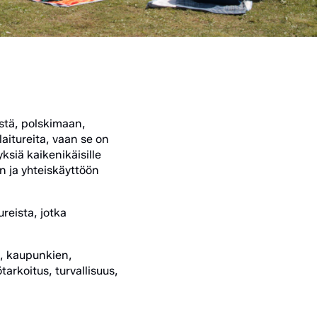
stä, polskimaan,
aitureita, vaan se on
yksiä kaikenikäisille
n ja yhteiskäyttöön
ureista, jotka
, kaupunkien,
arkoitus, turvallisuus,