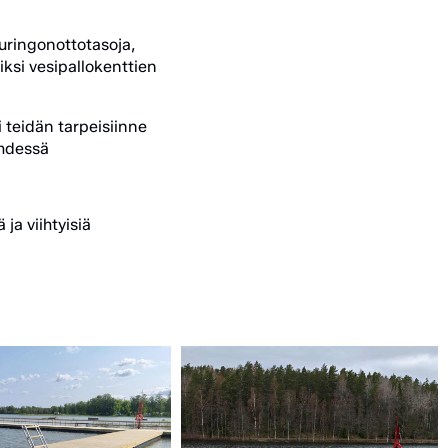
uringonottotasoja,
iksi vesipallokenttien
i teidän tarpeisiinne
yhdessä
ja viihtyisiä