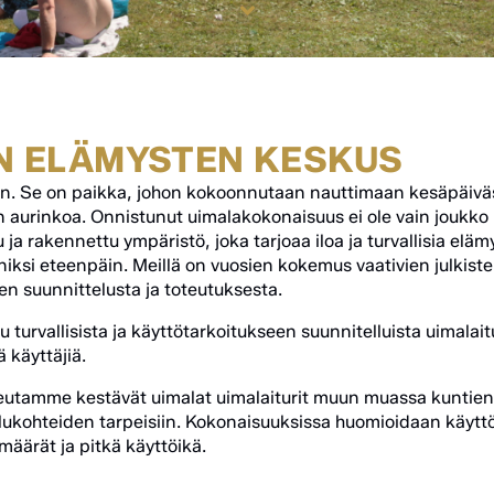
N ELÄMYSTEN KESKUS
n. Se on paikka, johon kokoonnutaan nauttimaan kesäpäivä
aurinkoa. Onnistunut uimalakokonaisuus ei ole vain joukko l
u ja rakennettu ympäristö, joka tarjoaa iloa ja turvallisia eläm
niksi eteenpäin. Meillä on vuosien kokemus vaativien julkiste
en suunnittelusta ja toteutuksesta.
 turvallisista ja käyttötarkoitukseen suunnitelluista uimalait
 käyttäjiä.
eutamme kestävät uimalat uimalaiturit muun muassa kuntien
lukohteiden tarpeisiin. Kokonaisuuksissa huomioidaan käyttöt
määrät ja pitkä käyttöikä.