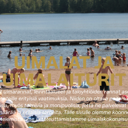
UIMALAT JA
UIMALAITURIT
et uimarannat, leirintäalueet ja taloyhtiöiden rannat as
kenteille erityisiä vaatimuksia. Niiden on oltava paitsi k
lisia, myös toimivia ja monipuolisia, jotta ne palvelevat
äärää ja erilaisia tarpeita. Tälle sivulle olemme koonn
ttelemistamme ja toteuttamistamme uimalakokonaisuu