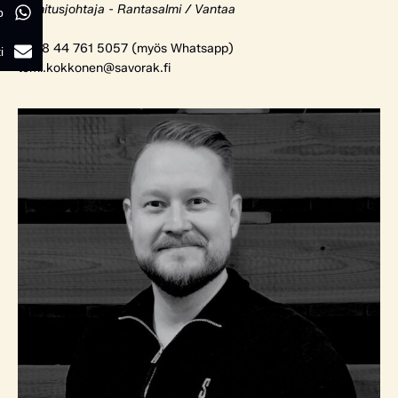
Toimitusjohtaja - Rantasalmi / Vantaa
p
+358 44 761 5057 (myös Whatsapp)
i
tomi.kokkonen@savorak.fi