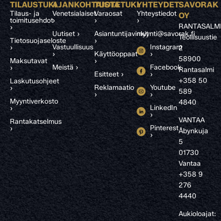
TILAUSTUKI
AJANKOHTAISTA
TUOTETUKI
YHTEYDET
SAVORAK
Tilaus- ja
Venetsialaiset
Varaosat
Yhteystiedot
OY
toimitusehdot
›
›
›
RANTASALM
›
Uutiset ›
Asiantuntijavinkit
myynti@savorak.fi
Teollisuustie
Tietosuojaseloste
›
Vastuullisuus
Instagram
›
2
›
Käyttöoppaat
›
58900
Maksutavat
›
Meistä ›
Facebook
›
Rantasalmi
Esitteet ›
›
+358 50
Laskutusohjeet
Reklamaatio
Youtube
›
589
›
›
Myyntiverkosto
4840
LinkedIn
›
›
VANTAA
Rantakatselmus
Pinterest
›
Åbynkuja
›
5
01730
Vantaa
+358 9
276
4440
Aukioloajat: