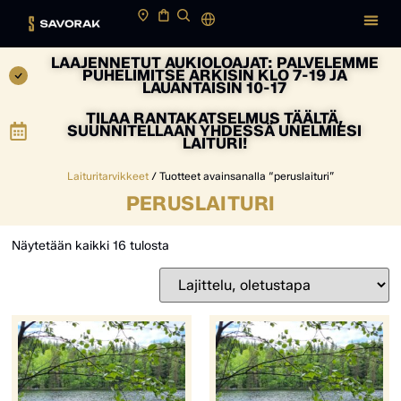
LAAJENNETUT AUKIOLOAJAT: PALVELEMME
PUHELIMITSE ARKISIN KLO 7-19 JA
LAUANTAISIN 10-17
TILAA RANTAKATSELMUS TÄÄLTÄ,
SUUNNITELLAAN YHDESSÄ UNELMIESI
LAITURI!
Laituritarvikkeet
/ Tuotteet avainsanalla “peruslaituri”
PERUSLAITURI
Näytetään kaikki 16 tulosta