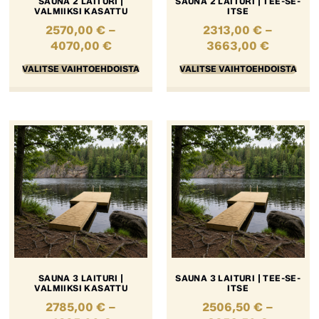
SAUNA 2 LAITURI |
SAUNA 2 LAITURI | TEE-SE-
VALMIIKSI KASATTU
ITSE
2570,00
€
–
2313,00
€
–
4070,00
€
3663,00
€
VALITSE VAIHTOEHDOISTA
VALITSE VAIHTOEHDOISTA
SAUNA 3 LAITURI |
SAUNA 3 LAITURI | TEE-SE-
VALMIIKSI KASATTU
ITSE
2785,00
€
–
2506,50
€
–