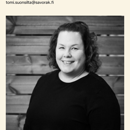
tomi.suonsilta@savorak.fi