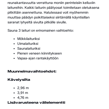
reunakantavuutta verrattuna moniin perinteisiin kelluviin
laitureihin. Kaikki laiturin päätyosat toimitetaan oletuksena
pitkittäin asennettuna. Halutessasi voit myöhemmin
muuttaa päädyn poikittaiseksi siirtämällä käyntisillan
saranat lyhyeltä sivulta pitkälle sivulle.
Sauna 3 laituri on erinomainen vaihtoehto:
Mökkilaituriksi
Uimalaituriksi
Saunalaituriksi
Pienen veneen kiinnitykseen
Vapaa-ajan rantakäyttöön
Muunnelmavaihtoehdot:
Kävelysilta
2,96 m
3,91 m
4,76 m
Lisävarusteena välielementti