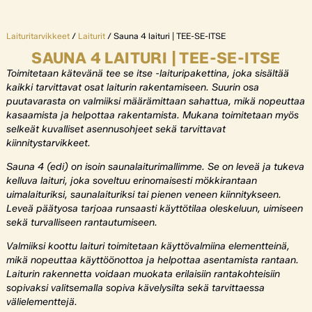
Laituritarvikkeet
/
Laiturit
/ Sauna 4 laituri | TEE-SE-ITSE
SAUNA 4 LAITURI | TEE-SE-ITSE
Toimitetaan kätevänä tee se itse -laituripakettina, joka sisältää
kaikki tarvittavat osat laiturin rakentamiseen. Suurin osa
puutavarasta on valmiiksi määrämittaan sahattua, mikä nopeuttaa
kasaamista ja helpottaa rakentamista. Mukana toimitetaan myös
selkeät kuvalliset asennusohjeet sekä tarvittavat
kiinnitystarvikkeet.
Sauna 4 (edi) on isoin saunalaiturimallimme. Se on leveä ja tukeva
kelluva laituri, joka soveltuu erinomaisesti mökkirantaan
uimalaituriksi, saunalaituriksi tai pienen veneen kiinnitykseen.
Leveä päätyosa tarjoaa runsaasti käyttötilaa oleskeluun, uimiseen
sekä turvalliseen rantautumiseen.
Valmiiksi koottu laituri toimitetaan käyttövalmiina elementteinä,
mikä nopeuttaa käyttöönottoa ja helpottaa asentamista rantaan.
Laiturin rakennetta voidaan muokata erilaisiin rantakohteisiin
sopivaksi valitsemalla sopiva kävelysilta sekä tarvittaessa
välielementtejä.