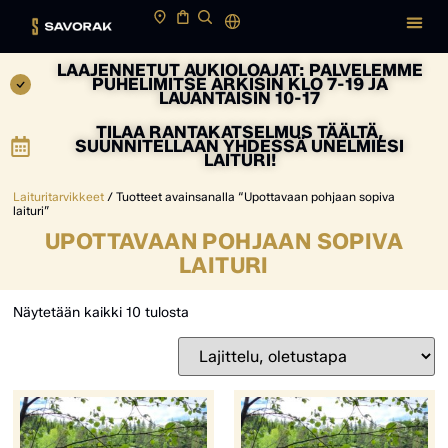
LAAJENNETUT AUKIOLOAJAT: PALVELEMME
PUHELIMITSE ARKISIN KLO 7-19 JA
LAUANTAISIN 10-17
TILAA RANTAKATSELMUS TÄÄLTÄ,
SUUNNITELLAAN YHDESSÄ UNELMIESI
LAITURI!
Laituritarvikkeet
/ Tuotteet avainsanalla “Upottavaan pohjaan sopiva
laituri”
UPOTTAVAAN POHJAAN SOPIVA
LAITURI
Näytetään kaikki 10 tulosta