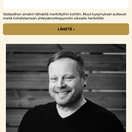
Vastaathan ainakin tähdellä merkittyihin kohtiin. Muut kysymykset auttavat
meitä kohdistamaan yhteydenottopyynnön oikealle henkilölle.
LÄHETÄ ›