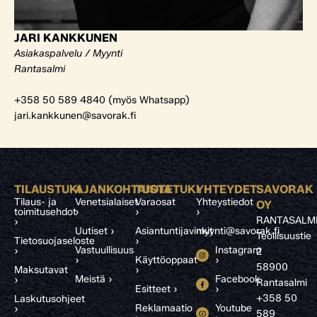
JARI KANKKUNEN
Asiakaspalvelu / Myynti
Rantasalmi
+358 50 589 4840 (myös Whatsapp)
jari.kankkunen@savorak.fi
TILAUSTUKI
AJANKOHTAISTA
TUOTETUKI
YHTEYDET
SAVORAK
Tilaus- ja
Venetsialaiset
Varaosat
Yhteystiedot
OY
toimitusehdot
›
›
›
RANTASALM
›
Uutiset ›
Asiantuntijavinkit
myynti@savorak.fi
Teollisuustie
Tietosuojaseloste
›
Vastuullisuus
Instagram
›
2
›
Käyttöoppaat
›
58900
Maksutavat
›
Meistä ›
Facebook
›
Rantasalmi
Esitteet ›
›
+358 50
Laskutusohjeet
Reklamaatio
Youtube
›
589