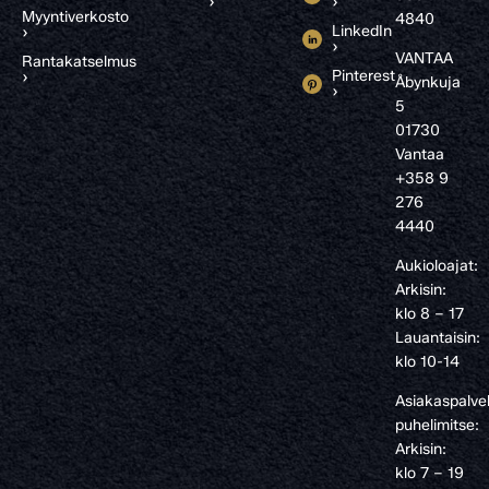
›
›
Myyntiverkosto
4840
LinkedIn
›
›
VANTAA
Rantakatselmus
Pinterest
›
Åbynkuja
›
5
01730
Vantaa
+358 9
276
4440
Aukioloajat:
Arkisin:
klo 8 – 17
Lauantaisin:
klo 10-14
Asiakaspalve
puhelimitse:
Arkisin:
klo 7 – 19