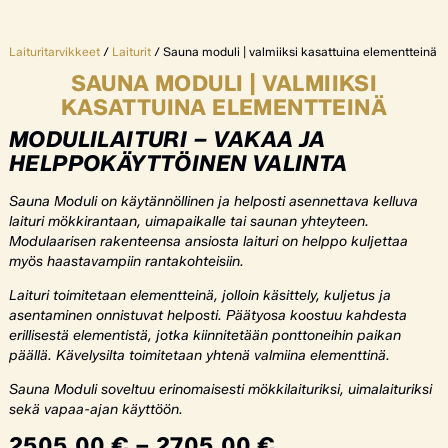
Laituritarvikkeet
/
Laiturit
/ Sauna moduli | valmiiksi kasattuina elementteinä
SAUNA MODULI | VALMIIKSI
KASATTUINA ELEMENTTEINÄ
MODULILAITURI – VAKAA JA
HELPPOKÄYTTÖINEN VALINTA
Sauna Moduli on käytännöllinen ja helposti asennettava kelluva
laituri mökkirantaan, uimapaikalle tai saunan yhteyteen.
Modulaarisen rakenteensa ansiosta laituri on helppo kuljettaa
myös haastavampiin rantakohteisiin.
Laituri toimitetaan elementteinä, jolloin käsittely, kuljetus ja
asentaminen onnistuvat helposti. Päätyosa koostuu kahdesta
erillisestä elementistä, jotka kiinnitetään ponttoneihin paikan
päällä. Kävelysilta toimitetaan yhtenä valmiina elementtinä.
Sauna Moduli soveltuu erinomaisesti mökkilaituriksi, uimalaituriksi
sekä vapaa-ajan käyttöön.
2505,00
€
–
2705,00
€