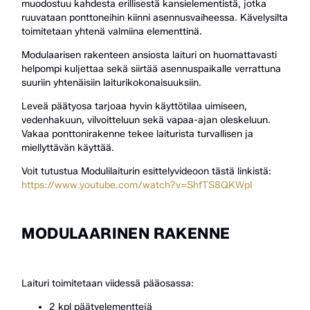
muodostuu kahdesta erillisestä kansielementistä, jotka
ruuvataan ponttoneihin kiinni asennusvaiheessa. Kävelysilta
toimitetaan yhtenä valmiina elementtinä.
Modulaarisen rakenteen ansiosta laituri on huomattavasti
helpompi kuljettaa sekä siirtää asennuspaikalle verrattuna
suuriin yhtenäisiin laiturikokonaisuuksiin.
Leveä päätyosa tarjoaa hyvin käyttötilaa uimiseen,
vedenhakuun, vilvoitteluun sekä vapaa-ajan oleskeluun.
Vakaa ponttonirakenne tekee laiturista turvallisen ja
miellyttävän käyttää.
Voit tutustua Modulilaiturin esittelyvideoon tästä linkistä:
https://www.youtube.com/watch?v=ShfTS8QKWpI
MODULAARINEN RAKENNE
Laituri toimitetaan viidessä pääosassa:
2 kpl päätyelementtejä