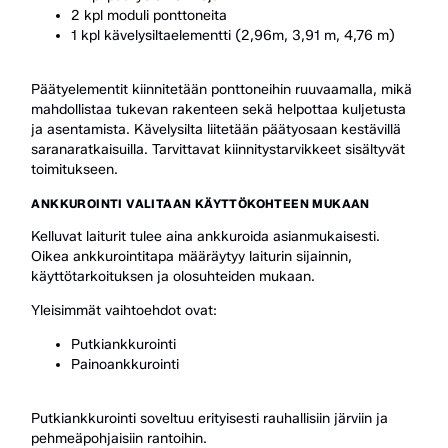
2 kpl moduli ponttoneita
1 kpl kävelysiltaelementti (2,96m, 3,91 m, 4,76 m)
Päätyelementit kiinnitetään ponttoneihin ruuvaamalla, mikä
mahdollistaa tukevan rakenteen sekä helpottaa kuljetusta
ja asentamista. Kävelysilta liitetään päätyosaan kestävillä
saranaratkaisuilla. Tarvittavat kiinnitystarvikkeet sisältyvät
toimitukseen.
ANKKUROINTI VALITAAN KÄYTTÖKOHTEEN MUKAAN
Kelluvat laiturit tulee aina ankkuroida asianmukaisesti.
Oikea ankkurointitapa määräytyy laiturin sijainnin,
käyttötarkoituksen ja olosuhteiden mukaan.
Yleisimmät vaihtoehdot ovat:
Putkiankkurointi
Painoankkurointi
Putkiankkurointi soveltuu erityisesti rauhallisiin järviin ja
pehmeäpohjaisiin rantoihin.