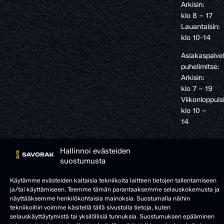
Arkisin:
klo 8 – 17
Lauantaisin:
klo 10-14
Asiakaspalve
puhelimitse:
Arkisin:
klo 7 – 19
Viikonloppuis
klo 10 –
14
Hallinnoi evästeiden
suostumusta
Käytämme evästeiden kaltaisia tekniikoita laitteen tietojen tallentamiseen
ja/tai käyttämiseen. Teemme tämän parantaaksemme selauskokemusta ja
näyttääksemme henkilökohtaisia mainoksia. Suostumalla näihin
tekniikoihin voimme käsitellä tällä sivustolla tietoja, kuten
selauskäyttäytymistä tai yksilöllisiä tunnuksia. Suostumuksen epääminen