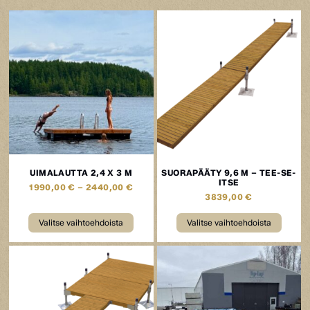
UIMALAUTTA 2,4 X 3 M
SUORAPÄÄTY 9,6 M – TEE-SE-
ITSE
1990,00
€
–
2440,00
€
3839,00
€
Valitse vaihtoehdoista
Valitse vaihtoehdoista