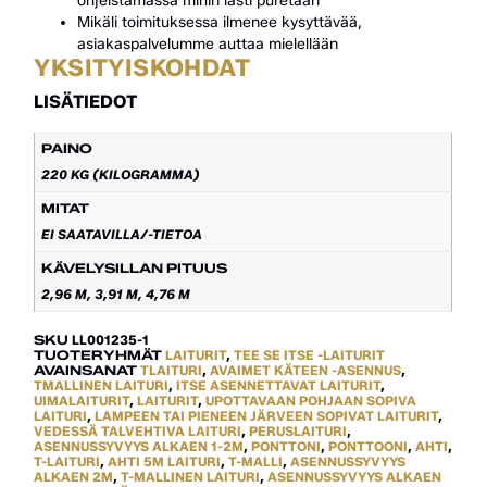
ohjeistamassa mihin lasti puretaan
Mikäli toimituksessa ilmenee kysyttävää,
asiakaspalvelumme auttaa mielellään
YKSITYISKOHDAT
LISÄTIEDOT
PAINO
220 KG (KILOGRAMMA)
MITAT
EI SAATAVILLA/-TIETOA
KÄVELYSILLAN PITUUS
2,96 M, 3,91 M, 4,76 M
SKU
LL001235-1
TUOTERYHMÄT
LAITURIT
,
TEE SE ITSE -LAITURIT
AVAINSANAT
TLAITURI
,
AVAIMET KÄTEEN -ASENNUS
,
TMALLINEN LAITURI
,
ITSE ASENNETTAVAT LAITURIT
,
UIMALAITURIT
,
LAITURIT
,
UPOTTAVAAN POHJAAN SOPIVA
LAITURI
,
LAMPEEN TAI PIENEEN JÄRVEEN SOPIVAT LAITURIT
,
VEDESSÄ TALVEHTIVA LAITURI
,
PERUSLAITURI
,
ASENNUSSYVYYS ALKAEN 1-2M
,
PONTTONI
,
PONTTOONI
,
AHTI
,
T-LAITURI
,
AHTI 5M LAITURI
,
T-MALLI
,
ASENNUSSYVYYS
ALKAEN 2M
,
T-MALLINEN LAITURI
,
ASENNUSSYVYYS ALKAEN