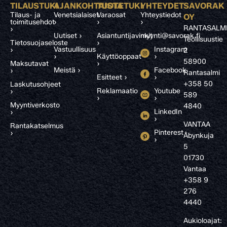
TILAUSTUKI
AJANKOHTAISTA
TUOTETUKI
YHTEYDET
SAVORAK
Tilaus- ja
Venetsialaiset
Varaosat
Yhteystiedot
OY
toimitusehdot
›
›
›
RANTASALM
›
Uutiset ›
Asiantuntijavinkit
myynti@savorak.fi
Teollisuustie
Tietosuojaseloste
›
Vastuullisuus
Instagram
›
2
›
Käyttöoppaat
›
58900
Maksutavat
›
Meistä ›
Facebook
›
Rantasalmi
Esitteet ›
›
+358 50
Laskutusohjeet
Reklamaatio
Youtube
›
589
›
›
Myyntiverkosto
4840
LinkedIn
›
›
VANTAA
Rantakatselmus
Pinterest
›
Åbynkuja
›
5
01730
Vantaa
+358 9
276
4440
Aukioloajat: