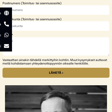
Postinumero (Toimitus- tai asennusosoite)
s
Paikkakunta (Toimitus- tai asennusosoite)
a
p
Viesti
i
Vastaathan ainakin tähdellä merkittyihin kohtiin. Muut kysymykset auttavat
meitä kohdistamaan yhteydenottopyynnön oikealle henkilölle.
LÄHETÄ ›