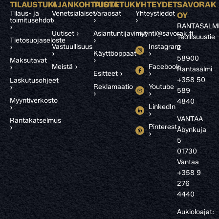
TILAUSTUKI
AJANKOHTAISTA
TUOTETUKI
YHTEYDET
SAVORAK
Tilaus- ja
Venetsialaiset
Varaosat
Yhteystiedot
OY
toimitusehdot
›
›
›
RANTASALM
›
Uutiset ›
Asiantuntijavinkit
myynti@savorak.fi
Teollisuustie
Tietosuojaseloste
›
Vastuullisuus
Instagram
›
2
›
Käyttöoppaat
›
58900
Maksutavat
›
Meistä ›
Facebook
›
Rantasalmi
Esitteet ›
›
+358 50
Laskutusohjeet
Reklamaatio
Youtube
›
589
›
›
Myyntiverkosto
4840
LinkedIn
›
›
VANTAA
Rantakatselmus
Pinterest
›
Åbynkuja
›
5
01730
Vantaa
+358 9
276
4440
Aukioloajat: