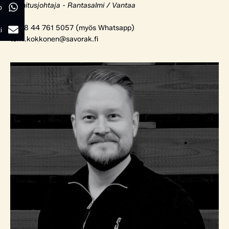
Toimitusjohtaja - Rantasalmi / Vantaa
p
+358 44 761 5057 (myös Whatsapp)
i
tomi.kokkonen@savorak.fi