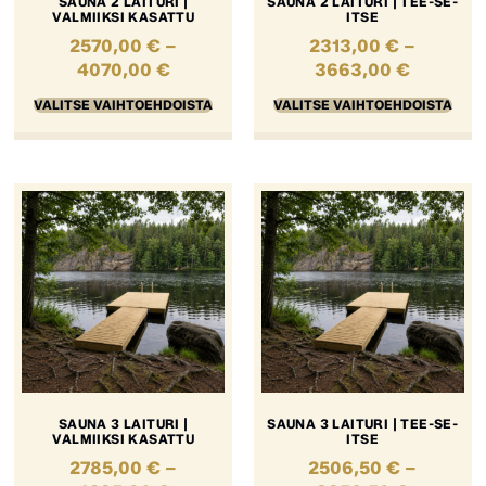
SAUNA 2 LAITURI |
SAUNA 2 LAITURI | TEE-SE-
VALMIIKSI KASATTU
ITSE
2570,00
€
–
2313,00
€
–
4070,00
€
3663,00
€
VALITSE VAIHTOEHDOISTA
VALITSE VAIHTOEHDOISTA
SAUNA 3 LAITURI |
SAUNA 3 LAITURI | TEE-SE-
VALMIIKSI KASATTU
ITSE
2785,00
€
–
2506,50
€
–