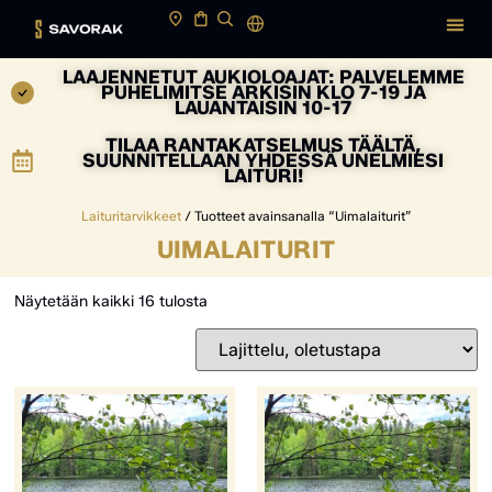
LAAJENNETUT AUKIOLOAJAT: PALVELEMME
PUHELIMITSE ARKISIN KLO 7-19 JA
LAUANTAISIN 10-17
TILAA RANTAKATSELMUS TÄÄLTÄ,
SUUNNITELLAAN YHDESSÄ UNELMIESI
LAITURI!
Laituritarvikkeet
/ Tuotteet avainsanalla “Uimalaiturit”
UIMALAITURIT
Näytetään kaikki 16 tulosta