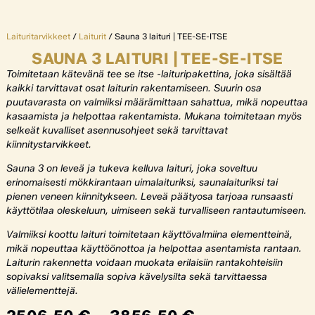
Laituritarvikkeet
/
Laiturit
/ Sauna 3 laituri | TEE-SE-ITSE
SAUNA 3 LAITURI | TEE-SE-ITSE
Toimitetaan kätevänä tee se itse -laituripakettina, joka sisältää
kaikki tarvittavat osat laiturin rakentamiseen. Suurin osa
puutavarasta on valmiiksi määrämittaan sahattua, mikä nopeuttaa
kasaamista ja helpottaa rakentamista. Mukana toimitetaan myös
selkeät kuvalliset asennusohjeet sekä tarvittavat
kiinnitystarvikkeet.
Sauna 3 on leveä ja tukeva kelluva laituri, joka soveltuu
erinomaisesti mökkirantaan uimalaituriksi, saunalaituriksi tai
pienen veneen kiinnitykseen. Leveä päätyosa tarjoaa runsaasti
käyttötilaa oleskeluun, uimiseen sekä turvalliseen rantautumiseen.
Valmiiksi koottu laituri toimitetaan käyttövalmiina elementteinä,
mikä nopeuttaa käyttöönottoa ja helpottaa asentamista rantaan.
Laiturin rakennetta voidaan muokata erilaisiin rantakohteisiin
sopivaksi valitsemalla sopiva kävelysilta sekä tarvittaessa
välielementtejä.