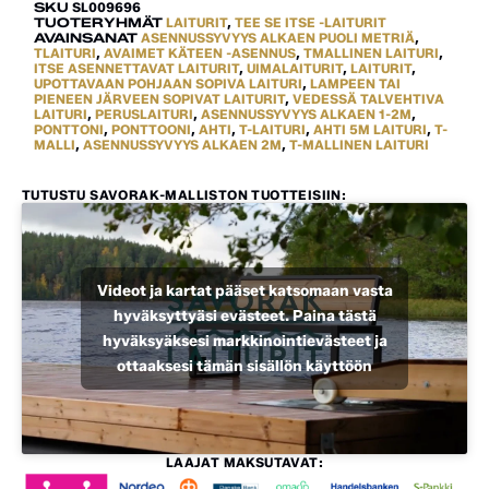
SKU
SL009696
TUOTERYHMÄT
LAITURIT
,
TEE SE ITSE -LAITURIT
AVAINSANAT
ASENNUSSYVYYS ALKAEN PUOLI METRIÄ
,
TLAITURI
,
AVAIMET KÄTEEN -ASENNUS
,
TMALLINEN LAITURI
,
ITSE ASENNETTAVAT LAITURIT
,
UIMALAITURIT
,
LAITURIT
,
UPOTTAVAAN POHJAAN SOPIVA LAITURI
,
LAMPEEN TAI
PIENEEN JÄRVEEN SOPIVAT LAITURIT
,
VEDESSÄ TALVEHTIVA
LAITURI
,
PERUSLAITURI
,
ASENNUSSYVYYS ALKAEN 1-2M
,
PONTTONI
,
PONTTOONI
,
AHTI
,
T-LAITURI
,
AHTI 5M LAITURI
,
T-
MALLI
,
ASENNUSSYVYYS ALKAEN 2M
,
T-MALLINEN LAITURI
TUTUSTU SAVORAK-MALLISTON TUOTTEISIIN:
Videot ja kartat pääset katsomaan vasta
hyväksyttyäsi evästeet. Paina tästä
hyväksyäksesi markkinointievästeet ja
ottaaksesi tämän sisällön käyttöön
LAAJAT MAKSUTAVAT: