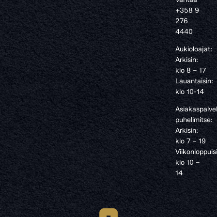
+358 9
276
4440
Aukioloajat:
Arkisin:
klo 8 – 17
Lauantaisin:
klo 10-14
Asiakaspalve
puhelimitse:
Arkisin:
klo 7 – 19
Viikonloppuis
klo 10 –
14