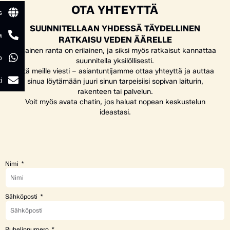
OTA YHTEYTTÄ
s
SUUNNITELLAAN YHDESSÄ TÄYDELLINEN
a
RATKAISU VEDEN ÄÄRELLE
Jokainen ranta on erilainen, ja siksi myös ratkaisut kannattaa
p
suunnitella yksilöllisesti.
Jätä meille viesti – asiantuntijamme ottaa yhteyttä ja auttaa
i
sinua löytämään juuri sinun tarpeisiisi sopivan laiturin,
rakenteen tai palvelun.
Voit myös avata chatin, jos haluat nopean keskustelun
ideastasi.
Nimi
Sähköposti
Puhelinnumero