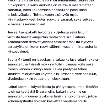
kaikki tarvittavat osat laiturin rakentamiseen. Suurin osa
runkopuista ja kansilaudoista on valmiiksi määrämittaan
sahattua, joten kokoaminen onnistuu helposti ilman
erikoistyökaluja. Toimitukseen sisältyvät myös
kiinnitystarvikkeet, kuten ruuvit ja saranat, sekä selkeät
kuvalliset asennusohjeet.
Tee se itse -paketti helpottaa kuljetusta sekä laiturin
viemistä haastavampiinkin rantakohteisiin. Laiturin
kokoamiseen riittävät yleensä tavalliset mökiltä löytyvät
perustyökalut, kuten ruuvinväännin, vasara, mittanauha ja
kiintoavaimet.
Sauna 4 (Jami) on laadukas ja vakaa kelluva laituri, joka on
suunniteltu erityisesti mökkirantoihin, uimapaikoille sekä
pienen veneen kiinnitykseen. Leveä päätyosa tekee
laiturista miellyttävän käyttää niin uimiseen, vedenhakuun,
vilvoitteluun kuin vapaa-ajan oleskeluun.
Laituri koostuu käyntisillasta ja päätyosasta, jotka liitetään
toisiinsa kestävillä E-saranoilla. Laiturin rakenne on
suunniteltu muunneltavaksi erilaisiin rantakohteisiin, jolloin
kokonaispituutta voidaan kasvattaa välielementeillä.