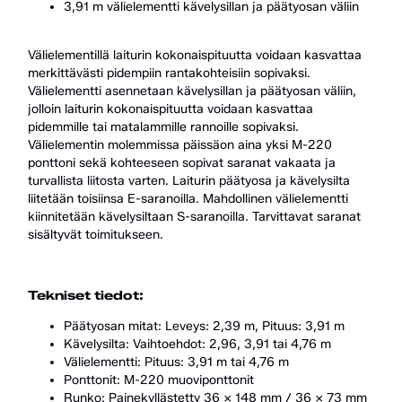
3,91 m välielementti kävelysillan ja päätyosan väliin
Välielementillä laiturin kokonaispituutta voidaan kasvattaa
merkittävästi pidempiin rantakohteisiin sopivaksi.
Välielementti asennetaan kävelysillan ja päätyosan väliin,
jolloin laiturin kokonaispituutta voidaan kasvattaa
pidemmille tai matalammille rannoille sopivaksi.
Välielementin molemmissa päissäon aina yksi M-220
ponttoni sekä kohteeseen sopivat saranat vakaata ja
turvallista liitosta varten. Laiturin päätyosa ja kävelysilta
liitetään toisiinsa E-saranoilla. Mahdollinen välielementti
kiinnitetään kävelysiltaan S-saranoilla. Tarvittavat saranat
sisältyvät toimitukseen.
Tekniset tiedot:
Päätyosan mitat: Leveys: 2,39 m, Pituus: 3,91 m
Kävelysilta: Vaihtoehdot: 2,96, 3,91 tai 4,76 m
Välielementti: Pituus: 3,91 m tai 4,76 m
Ponttonit: M-220 muoviponttonit
Runko: Painekyllästetty 36 x 148 mm / 36 x 73 mm