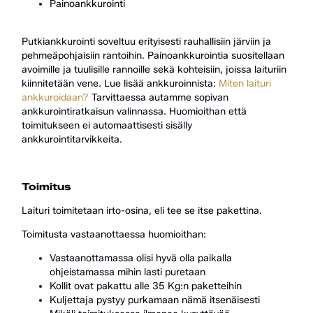
Painoankkurointi
Putkiankkurointi soveltuu erityisesti rauhallisiin järviin ja
pehmeäpohjaisiin rantoihin. Painoankkurointia suositellaan
avoimille ja tuulisille rannoille sekä kohteisiin, joissa laituriin
kiinnitetään vene. Lue lisää ankkuroinnista:
Miten laituri
ankkuroidaan?
Tarvittaessa autamme sopivan
ankkurointiratkaisun valinnassa. Huomioithan että
toimitukseen ei automaattisesti sisälly
ankkurointitarvikkeita.
Toimitus
Laituri toimitetaan irto-osina, eli tee se itse pakettina.
Toimitusta vastaanottaessa huomioithan:
Vastaanottamassa olisi hyvä olla paikalla
ohjeistamassa mihin lasti puretaan
Kollit ovat pakattu alle 35 Kg:n paketteihin
Kuljettaja pystyy purkamaan nämä itsenäisesti