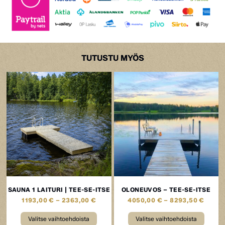
TUTUSTU MYÖS
SAUNA 1 LAITURI | TEE-SE-ITSE
OLONEUVOS – TEE-SE-ITSE
1193,00
€
–
2363,00
€
4050,00
€
–
8293,50
€
Valitse vaihtoehdoista
Valitse vaihtoehdoista