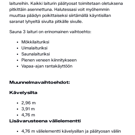
laitureihin. Kaikki laiturin päätyosat toimitetaan oletuksena
pitkittäin asennettuna. Halutessasi voit myöhemmin
muuttaa päädyn poikittaiseksi siirtämällä käyntisillan
saranat lyhyeltä sivulta pitkälle sivulle.
Sauna 3 laituri on erinomainen vaihtoehto:
Mökkilaituriksi
Uimalaituriksi
Saunalaituriksi
Pienen veneen kiinnitykseen
Vapaa-ajan rantakäyttöön
Muunnelmavaihtoehdot:
Kävelysilta
2,96 m
3,91 m
4,76 m
Lisävarusteena välielementti
4,76 m välielementti kävelysillan ja päätyosan väliin