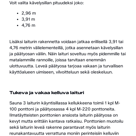
Voit valita kävelysillan pituudeksi joko:
2,96 m
3,91 m
4,76 m
Lisäksi laiturin rakennetta voidaan jatkaa erillisellä 3,91 tai
4,76 metrin välielementeillä, jotka asennetaan kävelysillan
ja päätyosan väliin. Näin laituri soveltuu myös pidemmille tai
matalammille rannoille, joissa tarvitaan enemmän
ulottuvuutta. Leveä päätyosa tarjoaa vakaan ja turvallisen
käyttöalueen uimiseen, vilvoitteluun sekä oleskeluun.
Tukeva ja vakaa kelluva laituri
Sauna 3 laiturin käyntisillassa kellukkeena toimii 1 kpl M-
100 ponttoni ja päätyosassa 4 kpl M-220 ponttoneita.
Ilmatäytteisten ponttonien ansiosta laiturin päätyosa on
kevyt mutta erittäin kantava ratkaisu. Ponttonien muotoilu
sekä laiturin leveä rakenne parantavat myös laiturin
reunakantavuutta verrattuna moniin perinteisiin kelluviin