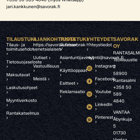
jari.kankkunen@savorak.fi
TILAUSTUKI
AJANKOHTAISTA
TUOTETUKI
YHTEYDET
SAVORAK
Tilaus- ja
https://savorak.fi/savorak-
Varaosat
Yhteystiedot
OY
toimitusehdot
venetsialaiset/
›
›
RANTASALM
›
Uutiset ›
Asiantuntijavinkit
myynti@savorak.fi
Teollisuustie
Tietosuojaseloste
›
Vastuullisuus
Instagram
›
2
›
Käyttöoppaat
›
58900
Maksutavat
›
Meistä ›
Facebook
›
Rantasalmi
Esitteet ›
›
+358 50
Laskutusohjeet
Reklamaatio
Youtube
›
589
›
›
Myyntiverkosto
4840
LinkedIn
›
›
VANTAA
Rantakatselmus
Pinterest
›
Åbynkuja
›
5
01730
Vantaa