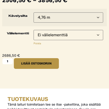
2506,50
€
–
3856,50
€
Kävelysilta
Välielementti
Poista
2686,50
€
LISÄÄ OSTOSKORIIN
TUOTEKUVAUS
Tämä laituri toimitetaan tee se itse -pakettina, joka sisältää