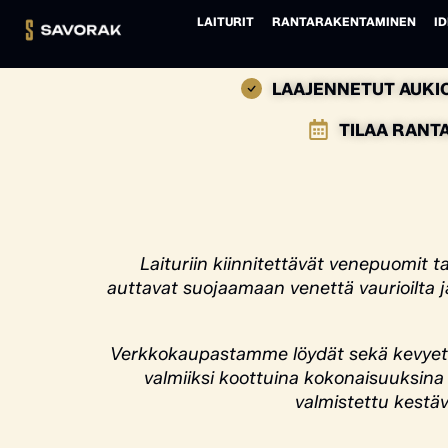
LAITURIT
RANTARAKENTAMINEN
ID
LAAJENNETUT AUKIO
TILAA RANT
Laituriin kiinnitettävät venepuomit t
auttavat suojaamaan venettä vaurioilta j
Verkkokaupastamme löydät sekä kevyet v
valmiiksi koottuina kokonaisuuksina 
valmistettu kestäv