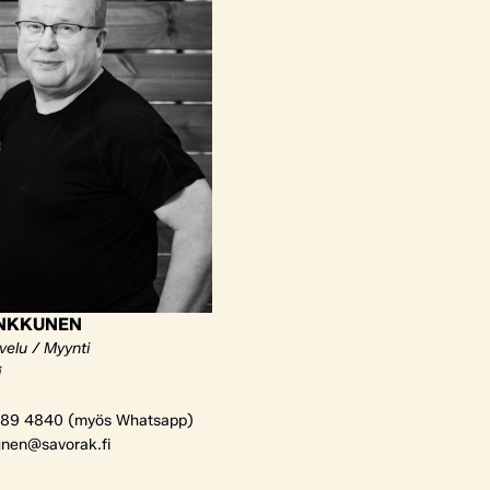
ANKKUNEN
velu / Myynti
i
89 4840 (myös Whatsapp)
unen@savorak.fi