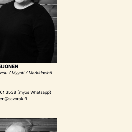
EIJONEN
elu / Myynti / Markkinointi
i
01 3538 (myös Whatsapp)
nen@savorak.fi