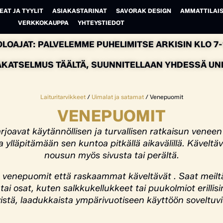
EAT JA TYYLIT
ASIAKASTARINAT
SAVORAK DESIGN
AMMATTILAIS
VERKKOKAUPPA
YHTEYSTIEDOT
LOAJAT: PALVELEMME PUHELIMITSE ARKISIN KLO 7-1
AKATSELMUS TÄÄLTÄ, SUUNNITELLAAN YHDESSÄ UNEL
Laituritarvikkeet
/
Uimalat ja satamat
/ Venepuomit
VENEPUOMIT
arjoavat käytännöllisen ja turvallisen ratkaisun veneen
a ylläpitämään sen kuntoa pitkällä aikavälillä. Kävel
nousun myös sivusta tai perältä.
enepuomit että raskaammat käveltävät . Saat meiltä 
tai osat, kuten salkkukellukkeet tai puukolmiot erillis
istä, laadukkaista ympärivuotiseen käyttöön soveltuvi