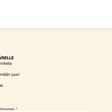
ÄRELLE
nitella
ämään juuri
si.
linnumero