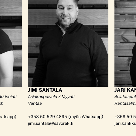
JIMI SANTALA
JARI K
kkinointi
Asiakaspalvelu / Myynti
Asiakaspal
sh
Vantaa
Rantasalm
atsapp)
+358 50 529 4895 (myös Whatsapp)
+358 50 5
jimi.santala@savorak.fi
jari.kankk