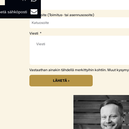
etä sähköposti
Katuosoite (Toimitus- tai asennusosoite)
Viesti
Vastaathan ainakin tähdellä merkittyihin kohtiin. Muut kysym
LÄHETÄ ›