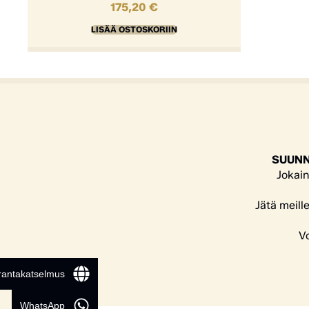
175,20
€
LISÄÄ OSTOSKORIIN
SUUNN
Jokain
Jätä meill
Vo
 rantakatselmus
Nimi
WhatsApp