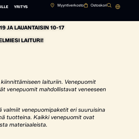
Myyntiverkosto
Ostoskori
ILLE
YRITYS
9 JA LAUANTAISIN 10-17
MIESI LAITURI!
 kiinnittämiseen laituriin. Venepuomit
tävät venepuomit mahdollistavat veneeseen
valmiit venepuomipaketit eri suuruisina
inä tuotteina. Kaikki venepuomit ovat
sta materiaaleista.