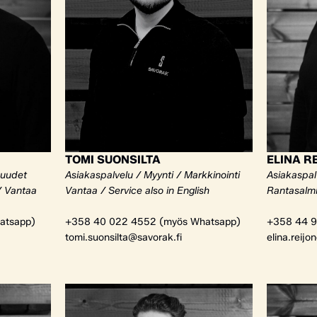
TOMI SUONSILTA
ELINA R
kuudet
Asiakaspalvelu / Myynti / Markkinointi
Asiakaspalv
/ Vantaa
Vantaa / Service also in English
Rantasalm
atsapp)
+358 40 022 4552 (myös Whatsapp)
+358 44 9
tomi.suonsilta@savorak.fi
elina.reijo