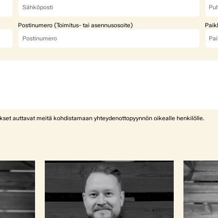
Postinumero (Toimitus- tai asennusosoite)
Paik
ykset auttavat meitä kohdistamaan yhteydenottopyynnön oikealle henkilölle.