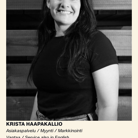
KRISTA HAAPAKALLIO
Asiakaspalvelu / Myynti / Markkinointi
Vantaa / Service also in English