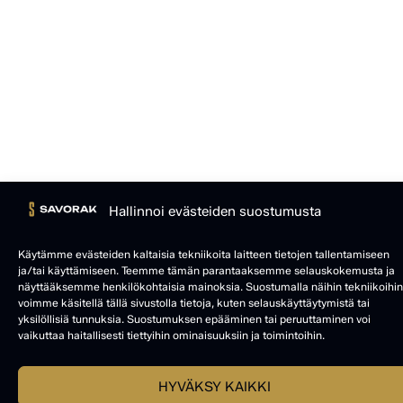
Hallinnoi evästeiden suostumusta
Käytämme evästeiden kaltaisia tekniikoita laitteen tietojen tallentamiseen
ja/tai käyttämiseen. Teemme tämän parantaaksemme selauskokemusta ja
näyttääksemme henkilökohtaisia mainoksia. Suostumalla näihin tekniikoihin
voimme käsitellä tällä sivustolla tietoja, kuten selauskäyttäytymistä tai
yksilöllisiä tunnuksia. Suostumuksen epääminen tai peruuttaminen voi
vaikuttaa haitallisesti tiettyihin ominaisuuksiin ja toimintoihin.
HYVÄKSY KAIKKI