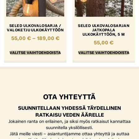
SELED ULKOVALOSARJA /
SELED ULKOVALOSARJAN
VALOKETJU ULKOKÄYTTÖÖN
JATKOPALA
ULKOKÄYTTÖÖN, 5 M
55,00
€
–
189,00
€
55,00
€
VALITSE VAIHTOEHDOISTA
VALITSE VAIHTOEHDOISTA
OTA YHTEYTTÄ
SUUNNITELLAAN YHDESSÄ TÄYDELLINEN
RATKAISU VEDEN ÄÄRELLE
Jokainen ranta on erilainen, ja siksi myös ratkaisut kannattaa
suunnitella yksilöllisesti.
Jätä meille viesti – asiantuntijamme ottaa yhteyttä ja auttaa