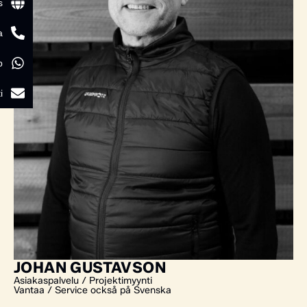
s
a
p
i
JOHAN GUSTAVSON
Asiakaspalvelu / Projektimyynti
Vantaa / Service också på Svenska