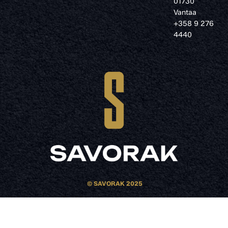
01730
Vantaa
+358 9 276
4440
© SAVORAK 2025