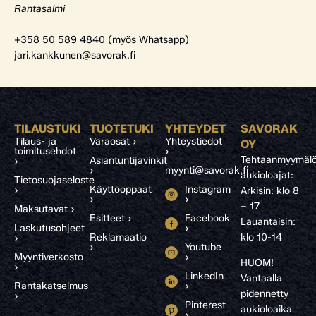
Rantasalmi
+358 50 589 4840 (myös Whatsapp)
jari.kankkunen@savorak.fi
TILAUSTUKI
TUOTETUKI
YHTEYDET
SAVORAK
Tilaus- ja
Varaosat ›
Yhteystiedot
OY
toimitusehdot
›
Tehtaanmyymälö
Asiantuntijavinkit
›
›
myynti@savorak.fi
aukioloajat:
Tietosuojaseloste
Käyttöoppaat
Instagram
›
Arkisin: klo 8
›
›
– 17
Maksutavat ›
Esitteet ›
Facebook
Lauantaisin:
Laskutusohjeet
›
Reklamaatio
klo 10-14
›
›
Youtube
Myyntiverkosto
›
HUOM!
›
LinkedIn
Vantaalla
Rantakatselmus
›
pidennetty
›
Pinterest
aukioloaika
›