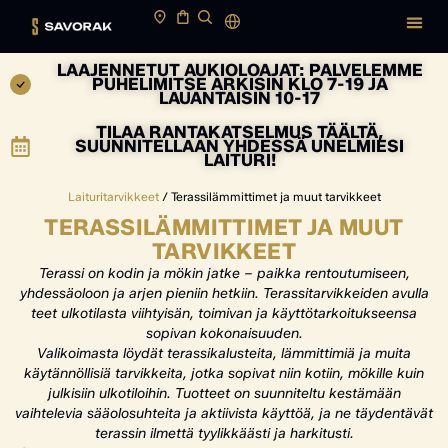
LAAJENNETUT AUKIOLOAJAT: PALVELEMME
PUHELIMITSE ARKISIN KLO 7-19 JA
LAUANTAISIN 10-17
TILAA RANTAKATSELMUS TÄÄLTÄ,
SUUNNITELLAAN YHDESSÄ UNELMIESI
LAITURI!
Laituritarvikkeet
/ Terassilämmittimet ja muut tarvikkeet
TERASSILÄMMITTIMET JA MUUT
TARVIKKEET
Terassi on kodin ja mökin jatke – paikka rentoutumiseen,
yhdessäoloon ja arjen pieniin hetkiin. Terassitarvikkeiden avulla
teet ulkotilasta viihtyisän, toimivan ja käyttötarkoitukseensa
sopivan kokonaisuuden.
Valikoimasta löydät terassikalusteita, lämmittimiä ja muita
käytännöllisiä tarvikkeita, jotka sopivat niin kotiin, mökille kuin
julkisiin ulkotiloihin. Tuotteet on suunniteltu kestämään
vaihtelevia sääolosuhteita ja aktiivista käyttöä, ja ne täydentävät
terassin ilmettä tyylikkäästi ja harkitusti.