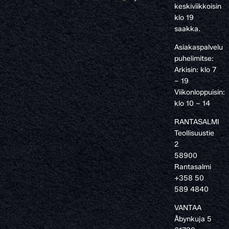
keskiviikkoisin
klo 19
saakka.
Asiakaspalvelu
puhelimitse:
Arkisin: klo 7
– 19
Viikonloppuisin:
klo 10 – 14
RANTASALMI
Teollisuustie
2
58900
Rantasalmi
+358 50
589 4840
VANTAA
Åbynkuja 5