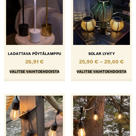
LADATTAVA PÖYTÄLAMPPU
SOLAR LYHTY
26,91
€
25,90
€
–
29,00
€
VALITSE VAIHTOEHDOISTA
VALITSE VAIHTOEHDOISTA