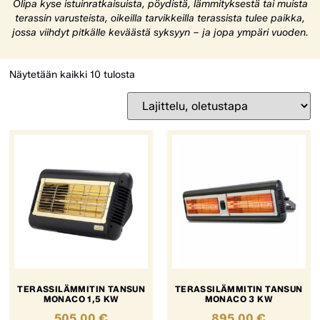
Olipa kyse istuinratkaisuista, pöydistä, lämmityksestä tai muista
terassin varusteista, oikeilla tarvikkeilla terassista tulee paikka,
jossa viihdyt pitkälle keväästä syksyyn – ja jopa ympäri vuoden.
Näytetään kaikki 10 tulosta
TERASSILÄMMITIN TANSUN
TERASSILÄMMITIN TANSUN
MONACO 1,5 KW
MONACO 3 KW
505,00
€
895,00
€