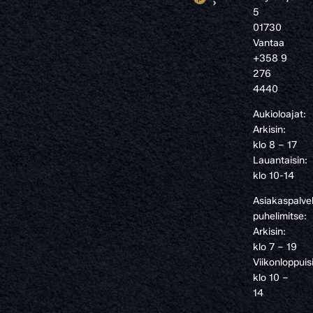
›
5
01730
Vantaa
+358 9
276
4440
Aukioloajat:
Arkisin:
klo 8 – 17
Lauantaisin:
klo 10-14
Asiakaspalve
puhelimitse:
Arkisin:
klo 7 – 19
Viikonloppuis
klo 10 –
14