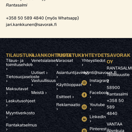
Rantasalmi
+358 50 589 4840 (myös Whatsapp)
jari.kankkunen@savorak.fi
TILAUSTUKI
AJANKOHTAISTA
TUOTETUKI
YHTEYDET
SAVORAK
Tilaus- ja
Venetsialaiset
Varaosat
Yhteystiedot
OY
toimitusehdot
›
›
›
RANTASALM
›
Uutiset ›
Asiantuntijavinkit
myynti@savorak.fi
Teollisuustie
Tietosuojaseloste
›
Vastuullisuus
Instagram
›
2
›
Käyttöoppaat
›
58900
Maksutavat
›
Meistä ›
Facebook
›
Rantasalmi
Esitteet ›
›
+358 50
Laskutusohjeet
Reklamaatio
Youtube
›
589
›
›
Myyntiverkosto
4840
LinkedIn
›
›
VANTAA
Rantakatselmus
Pinterest
›
Åbynkuja