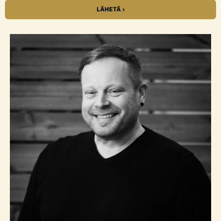
LÄHETÄ ›