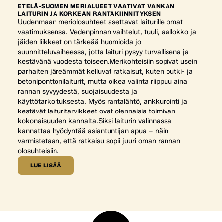
ETELÄ-SUOMEN MERIALUEET VAATIVAT VANKAN
LAITURIN JA KORKEAN RANTAKIINNITYKSEN
Uudenmaan meriolosuhteet asettavat laiturille omat
vaatimuksensa. Vedenpinnan vaihtelut, tuuli, aallokko ja
jäiden liikkeet on tärkeää huomioida jo
suunnitteluvaiheessa, jotta laituri pysyy turvallisena ja
kestävänä vuodesta toiseen.Merikohteisiin sopivat usein
parhaiten järeämmät kelluvat ratkaisut, kuten putki- ja
betoniponttonilaiturit, mutta oikea valinta riippuu aina
rannan syvyydestä, suojaisuudesta ja
käyttötarkoituksesta. Myös rantalähtö, ankkurointi ja
kestävät laituritarvikkeet ovat olennaisia toimivan
kokonaisuuden kannalta.Siksi laiturin valinnassa
kannattaa hyödyntää asiantuntijan apua – näin
varmistetaan, että ratkaisu sopii juuri oman rannan
olosuhteisiin.
LUE LISÄÄ