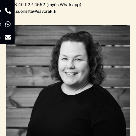
+358 40 022 4552 (myös Whatsapp)
a
tomi.suonsilta@savorak.fi
p
i